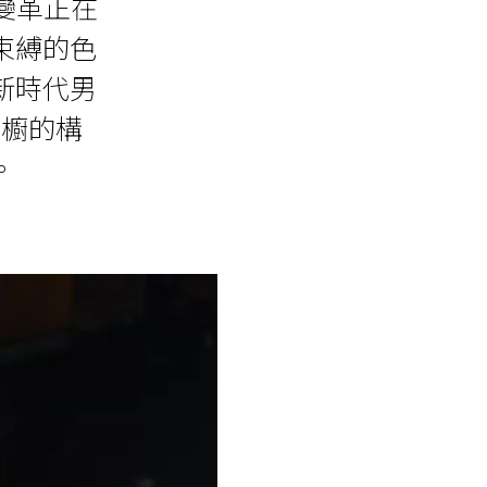
變革正在
束縛的色
新時代男
衣櫥的構
。