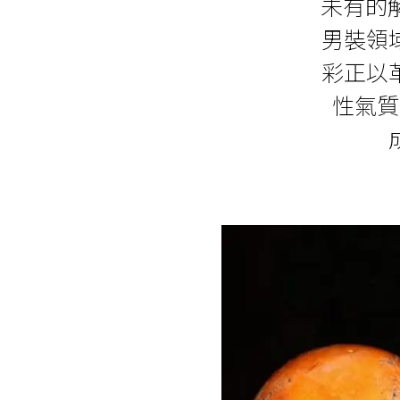
未有的
男裝領
彩正以
性氣質