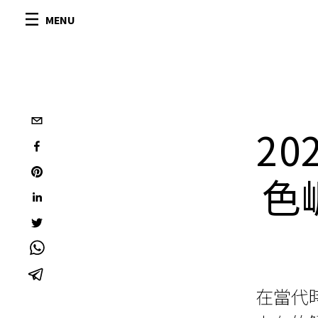
MENU
2
色
在當代