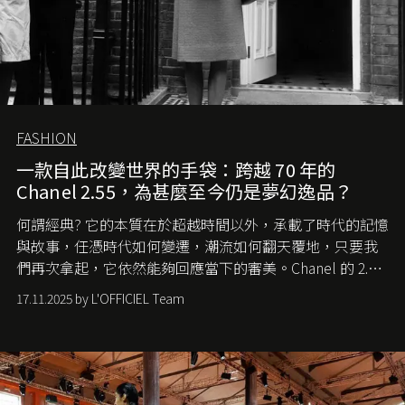
FASHION
一款自此改變世界的手袋：跨越 70 年的
Chanel 2.55，為甚麼至今仍是夢幻逸品？
何謂經典? 它的本質在於超越時間以外，承載了時代的記憶
與故事，任憑時代如何變遷，潮流如何翻天覆地，只要我
們再次拿起，它依然能夠回應當下的審美。Chanel 的 2.55
手袋更是這樣存在，自問世至今，一直有着舉足輕重的地
17.11.2025 by L'OFFICIEL Team
位。如果說每個女生的第一個夢想手袋是 Chanel，那 2.55
就是無可動搖的首選，不論70 年前還是 70 年後，大眾始終
愛它的雋永與優雅。那麼這個手袋是怎麼誕生的呢？又為
甚麼取名叫 2.55 ？今天就由《L'Officiel HK》帶你穿越流金
歲月，回顧 2.55 的誕生故事。