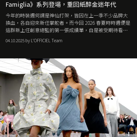
Famiglia》系列登場，重回紙醉金迷年代
今年的時裝週何謂是神仙打架，皆因在上一季不少品牌大
換血，各自迎來新任掌舵者。而今回 2026 春夏時時週便是
這群新上任創意總監的第一張成績單，自是被受期待看他
們如何各顯神通。意大利老牌 Gucci 在過去幾個季度業績
04.10.2025 by L'OFFICIEL Team
難已救回，開雲集團任命成功曾翻轉 Balenciaga 的愛將
Demna Gvasalia 接手，複製過往的成功。當時消息一出集
團市值一日蒸發 30 億美元，大眾擔心走得太前的 Demna
會忽略品牌的美學基礎，最後變成三不像。而從剛剛推出
的首作所造成的話題及關注度，我們便知道 Demna 沒這麼
簡單，一個嶄新的 Gucci 時代已經展開！