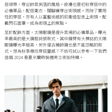
搭領帶，穿出帥氣俐落的風格。皮褸也是初秋穿搭中的
必備單品，配搭衛衣、闊腳褲穿出街頭感。而除了實用
性的穿搭，亦有人以富藝術感的前衛造型走上街頭，配
戴閃石面罩，成為街頭上的焦點。
至於配飾方面，太陽眼鏡是提升氣場的必備單品，曝光
率最高的是大鏡框誇張款式，其中鏡臂有大標誌的太陽
眼鏡曝光率極高，另外復古機師鏡也是不能忽略的款
式。想為秋季尋找穿搭靈感？不妨可試以參考一下我們
這個 2024 春夏米蘭時裝週男士街拍特輯。