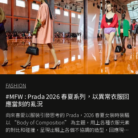
FASHION
#MFW : Prada 2026 春夏系列，以異常衣服回
應當刻的亂況
向來喜愛以服裝引發思考的 Prada，2026 春夏女裝時裝騷
以 “Body of Composition” 為主題，用上各種衣服元素
的對比和碰撞，呈現出騷上各個不協調的造型，回應現今
社會各種資訊、文化超載的現象。