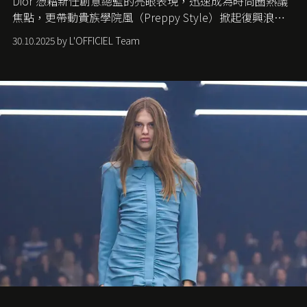
Dior 憑藉新任創意總監的亮眼表現，迅速成為時尚圈熱議
焦點，更帶動貴族學院風（Preppy Style）掀起復興浪
潮，讓這股經典風格再度回到大眾視線。
30.10.2025 by L'OFFICIEL Team