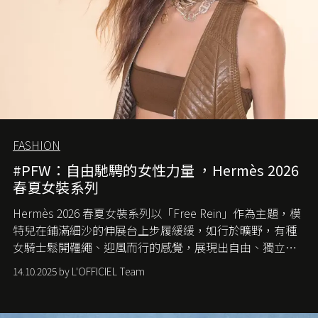
FASHION
#PFW：自由馳騁的女性力量 ，Hermès 2026
春夏女裝系列
Hermès 2026 春夏女裝系列以「Free Rein」作為主題，模
特兒在鋪滿細沙的伸展台上步履緩緩，如行於曠野，有種
女騎士鬆開韁繩、迎風而行的感覺，展現出自由、獨立與
從容的態度。
14.10.2025 by L'OFFICIEL Team