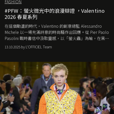
FASHION
#PFW：螢火微光中的浪漫辯證 ，Valentino
2026 春夏系列
在這個動盪的時代，
Valentino
的創意總監
Alessandro
Michele
以一場充滿詩意的時尚騷作出回應。從
Pier Paolo
Pasolini
戰時書信中汲取靈感，以「螢火蟲」為喻，在黑暗
中找尋希望的微光。
13.10.2025 by L'OFFICIEL Team