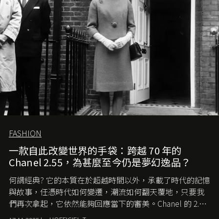
FASHION
一款自此改變世界的手袋：跨越 70 年的
Chanel 2.55，為甚麼至今仍是夢幻逸品？
何謂經典? 它的本質在於超越時間以外，承載了時代的記憶
與故事，任憑時代如何變遷，潮流如何翻天覆地，只要我
們再次拿起，它依然能夠回應當下的審美。Chanel 的 2.55
手袋更是這樣存在，自問世至今，一直有着舉足輕重的地