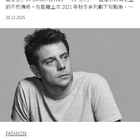
的不朽傳奇。在距離上次 2021 年秋冬系列劃下句點後，睽
違五年，UNIQLO驚喜宣布將於 2026年1月再次帶回 +J 系
26.12.2025
列的經典復刻單品，為品牌40週年獻上一份厚禮。這次的
復刻計畫精選了三款最具代表性的設計，完美體現了Jil
Sander標誌性的建築感剪裁與理性美學，讓當年沒搶到的
粉絲能有再次入手的機會。
FASHION