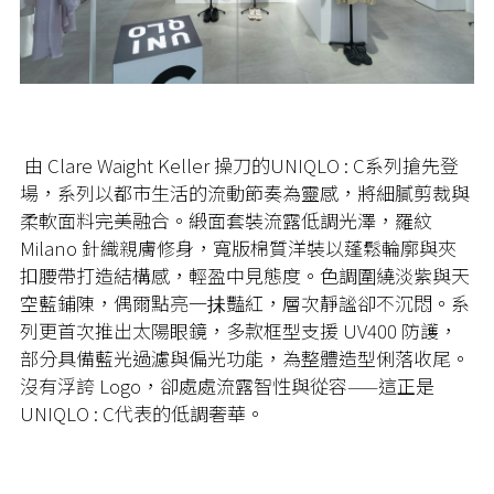
由 Clare Waight Keller 操刀的UNIQLO : C系列搶先登
場，系列以都市生活的流動節奏為靈感，將細膩剪裁與
柔軟面料完美融合。緞面套裝流露低調光澤，羅紋
Milano 針織親膚修身，寬版棉質洋裝以蓬鬆輪廓與夾
扣腰帶打造結構感，輕盈中見態度。色調圍繞淡紫與天
空藍鋪陳，偶爾點亮一抺豔紅，層次靜謐卻不沉悶。系
列更首次推出太陽眼鏡，多款框型支援 UV400 防護，
部分具備藍光過濾與偏光功能，為整體造型俐落收尾。
沒有浮誇 Logo，卻處處流露智性與從容——這正是
UNIQLO : C代表的低調奢華。