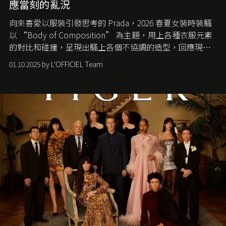
應當刻的亂況
向來喜愛以服裝引發思考的 Prada，2026 春夏女裝時裝騷
以 “Body of Composition” 為主題，用上各種衣服元素
的對比和碰撞，呈現出騷上各個不協調的造型，回應現今
社會各種資訊、文化超載的現象。
01.10.2025 by L'OFFICIEL Team