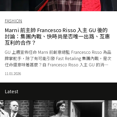
FASHION
Marni 前主帥 Francesco Risso 入主 GU 後的
討論：集團內戰、快時尚是否唯一出路、互惠
互利的合作？
GU 上週宣佈任命 Marni 前創意總監 Francesco Risso 為品
牌掌舵手，除了有可能引發 Fast Retailing 集團內戰，是次
任命還意味著甚麼？自 Francesco Risso 入主 GU 的消息
公開後，網上的討論聲音未曾退熱，其中主要有 3 大議
11.01.2026
題。
Latest