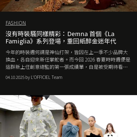
FASHION
沒有時裝騷同樣精彩：Demna 首個《La
Famiglia》系列登場，重回紙醉金迷年代
今年的時裝週何謂是神仙打架，皆因在上一季不少品牌大
換血，各自迎來新任掌舵者。而今回 2026 春夏時時週便是
這群新上任創意總監的第一張成績單，自是被受期待看他
們如何各顯神通。意大利老牌 Gucci 在過去幾個季度業績
04.10.2025 by L'OFFICIEL Team
難已救回，開雲集團任命成功曾翻轉 Balenciaga 的愛將
Demna Gvasalia 接手，複製過往的成功。當時消息一出集
團市值一日蒸發 30 億美元，大眾擔心走得太前的 Demna
會忽略品牌的美學基礎，最後變成三不像。而從剛剛推出
的首作所造成的話題及關注度，我們便知道 Demna 沒這麼
簡單，一個嶄新的 Gucci 時代已經展開！