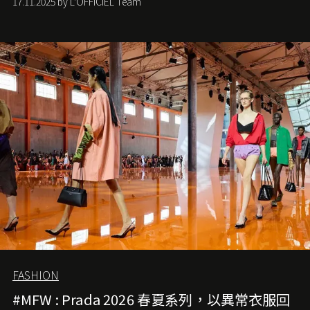
17.11.2025 by L'OFFICIEL Team
位。如果說每個女生的第一個夢想手袋是 Chanel，那 2.55
就是無可動搖的首選，不論70 年前還是 70 年後，大眾始終
愛它的雋永與優雅。那麼這個手袋是怎麼誕生的呢？又為
甚麼取名叫 2.55 ？今天就由《L'Officiel HK》帶你穿越流金
歲月，回顧 2.55 的誕生故事。
FASHION
#MFW : Prada 2026 春夏系列，以異常衣服回