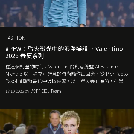
FASHION
#PFW：螢火微光中的浪漫辯證 ，Valentino
2026 春夏系列
在這個動盪的時代，
Valentino
的創意總監
Alessandro
Michele
以一場充滿詩意的時尚騷作出回應。從
Pier Paolo
Pasolini
戰時書信中汲取靈感，以「螢火蟲」為喻，在黑暗
中找尋希望的微光。
13.10.2025 by L'OFFICIEL Team