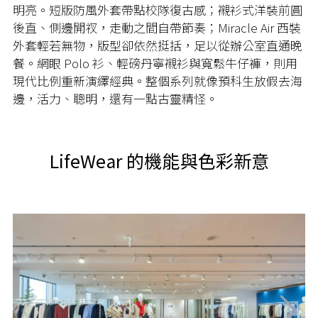
明亮。短版防風外套帶點校隊復古感；襯衫式洋裝前圓
後直、側邊開衩，走動之間自帶節奏；Miracle Air 西裝
外套輕若無物，版型卻依然挺括，足以從辦公室直通晚
餐。網眼 Polo 衫、輕磅丹寧襯衫與寬鬆牛仔褲，則用
現代比例重新演繹經典。整個系列就像預科生放假去海
邊，活力、聰明，還有一點古靈精怪。
LifeWear 的機能與色彩新意