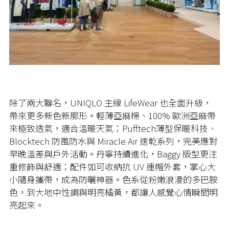
除了兩大聯名，UNIQLO 主線 LifeWear 也全面升級，
帶來更多新色新廓形。輕薄亞麻棉、100% 歐洲亞麻帶
來極致透氣，適合溫暖天氣；Pufftech薄型保暖科技、
Blocktech 防風防水與 Miracle Air 速乾系列，完美應對
早晚溫差與戶外活動。丹寧持續進化，Baggy 版型更注
重修飾與舒適；配件如可收納抗 UV 連帽外套，掌心大
小隨身攜帶，成為防曬神器。色系從粉嫩浪漫的多巴胺
色，到大地中性調與明亮橘黃，都讓人感覺心情瞬間明
亮起來。