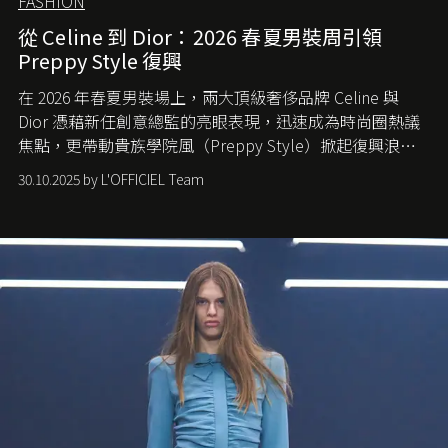
FASHION
從 Celine 到 Dior：2026 春夏男裝周引領
Preppy Style 復興
在 2026 年春夏男裝場上，兩大頂級奢侈品牌 Celine 與
Dior 憑藉新任創意總監的亮眼表現，迅速成為時尚圈熱議
焦點，更帶動貴族學院風（Preppy Style）掀起復興浪
潮，讓這股經典風格再度回到大眾視線。
30.10.2025 by L'OFFICIEL Team