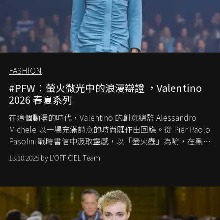
FASHION
#PFW：螢火微光中的浪漫辯證 ，Valentino
2026 春夏系列
在這個動盪的時代，
Valentino
的創意總監
Alessandro
Michele
以一場充滿詩意的時尚騷作出回應。從
Pier Paolo
Pasolini
戰時書信中汲取靈感，以「螢火蟲」為喻，在黑暗
中找尋希望的微光。
13.10.2025 by L'OFFICIEL Team