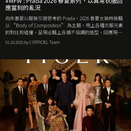
#MFW : Prada 2026 春夏系列，以異常衣服回
應當刻的亂況
向來喜愛以服裝引發思考的 Prada，2026 春夏女裝時裝騷
以 “Body of Composition” 為主題，用上各種衣服元素
的對比和碰撞，呈現出騷上各個不協調的造型，回應現今
社會各種資訊、文化超載的現象。
01.10.2025 by L'OFFICIEL Team