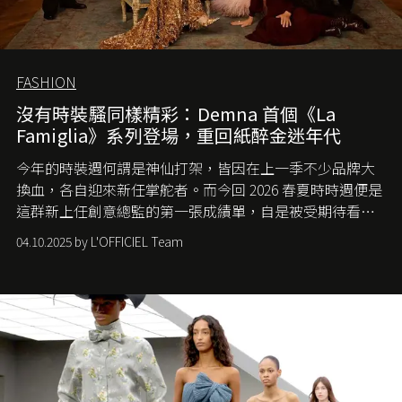
FASHION
沒有時裝騷同樣精彩：Demna 首個《La
Famiglia》系列登場，重回紙醉金迷年代
今年的時裝週何謂是神仙打架，皆因在上一季不少品牌大
換血，各自迎來新任掌舵者。而今回 2026 春夏時時週便是
這群新上任創意總監的第一張成績單，自是被受期待看他
們如何各顯神通。意大利老牌 Gucci 在過去幾個季度業績
04.10.2025 by L'OFFICIEL Team
難已救回，開雲集團任命成功曾翻轉 Balenciaga 的愛將
Demna Gvasalia 接手，複製過往的成功。當時消息一出集
團市值一日蒸發 30 億美元，大眾擔心走得太前的 Demna
會忽略品牌的美學基礎，最後變成三不像。而從剛剛推出
的首作所造成的話題及關注度，我們便知道 Demna 沒這麼
簡單，一個嶄新的 Gucci 時代已經展開！