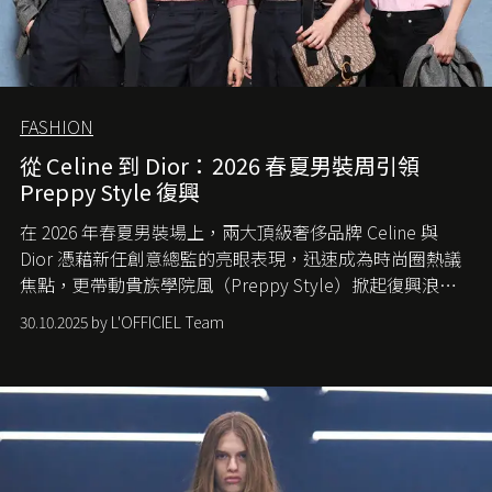
FASHION
從 Celine 到 Dior：2026 春夏男裝周引領
Preppy Style 復興
在 2026 年春夏男裝場上，兩大頂級奢侈品牌 Celine 與
Dior 憑藉新任創意總監的亮眼表現，迅速成為時尚圈熱議
焦點，更帶動貴族學院風（Preppy Style）掀起復興浪
潮，讓這股經典風格再度回到大眾視線。
30.10.2025 by L'OFFICIEL Team