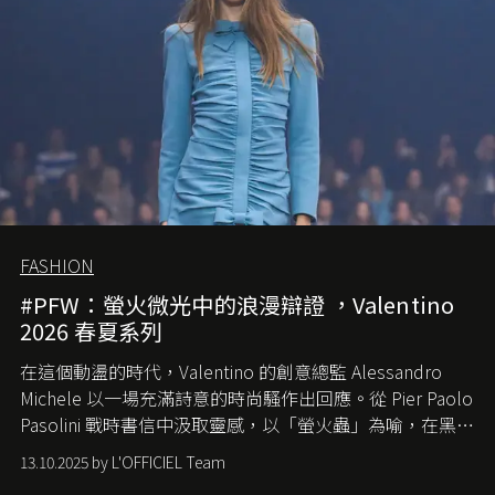
FASHION
#PFW：螢火微光中的浪漫辯證 ，Valentino
2026 春夏系列
在這個動盪的時代，
Valentino
的創意總監
Alessandro
Michele
以一場充滿詩意的時尚騷作出回應。從
Pier Paolo
Pasolini
戰時書信中汲取靈感，以「螢火蟲」為喻，在黑暗
中找尋希望的微光。
13.10.2025 by L'OFFICIEL Team