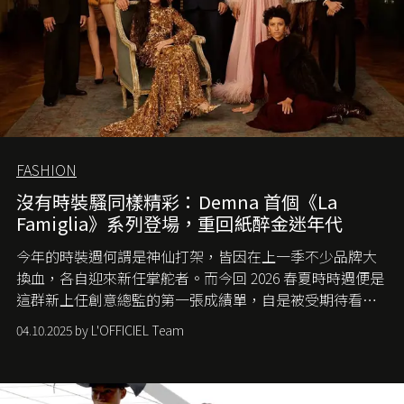
FASHION
沒有時裝騷同樣精彩：Demna 首個《La
Famiglia》系列登場，重回紙醉金迷年代
今年的時裝週何謂是神仙打架，皆因在上一季不少品牌大
換血，各自迎來新任掌舵者。而今回 2026 春夏時時週便是
這群新上任創意總監的第一張成績單，自是被受期待看他
們如何各顯神通。意大利老牌 Gucci 在過去幾個季度業績
04.10.2025 by L'OFFICIEL Team
難已救回，開雲集團任命成功曾翻轉 Balenciaga 的愛將
Demna Gvasalia 接手，複製過往的成功。當時消息一出集
團市值一日蒸發 30 億美元，大眾擔心走得太前的 Demna