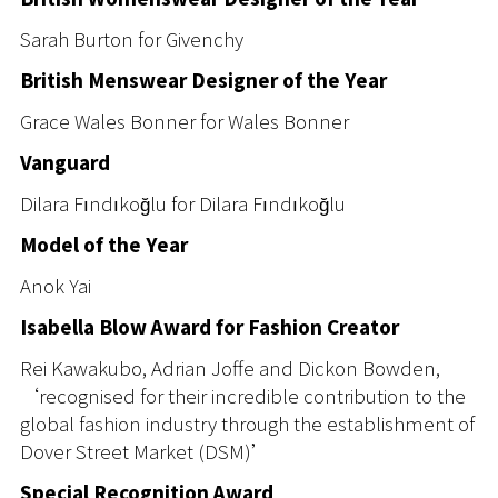
Sarah Burton for Givenchy
British Menswear Designer of the Year
Grace Wales Bonner for Wales Bonner
Vanguard
Dilara Fındıkoğlu for Dilara Fındıkoğlu
Model of the Year
Anok Yai
Isabella Blow Award for Fashion Creator
Rei Kawakubo, Adrian Joffe and Dickon Bowden,
‘recognised for their incredible contribution to the
global fashion industry through the establishment of
Dover Street Market (DSM)’
Special Recognition Award