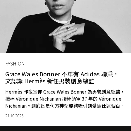
FASHION
Grace Wales Bonner 不單有 Adidas 聯乘，一
文認識 Hermès 新任男裝創意總監
Hermès 昨夜宣佈 Grace Wales Bonner 為男裝創意總監，
接棒 Véronique Nichanian 接棒領軍 37 年的 Véronique
Nichanian。到底她是何方神聖能夠吸引到愛馬仕這個百年
品牌的垂青，又能讓一眾時裝人心悅誠服？或許這正是好
21.10.2025
機會讓我們再次認識炙手可熱的設計師，除了廣受追捧的
Adidas 聯乘外，還有甚麼豐功偉績？