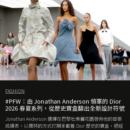
會忽略品牌的美學基礎，最後變成三不像。而從剛剛推出
的首作所造成的話題及關注度，我們便知道 Demna 沒這麼
簡單，一個嶄新的 Gucci 時代已經展開！
FASHION
#PFW：由 Jonathan Anderson 領軍的 Dior
2026 春夏系列，從歷史寶盒翻出全新設計符號
Jonathan Anderson 選擇在巴黎杜樂麗花園發佈他的首張
成績表，以獨特的方式打開承載著 Dior 歷史的寶盒，把經