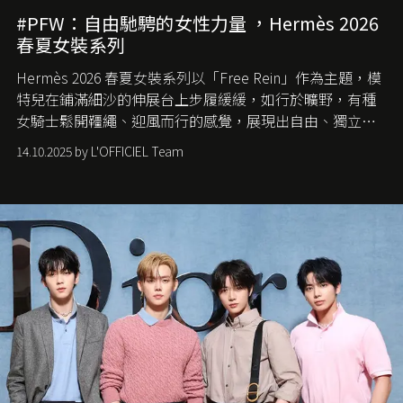
#PFW：自由馳騁的女性力量 ，Hermès 2026
春夏女裝系列
Hermès 2026 春夏女裝系列以「Free Rein」作為主題，模
特兒在鋪滿細沙的伸展台上步履緩緩，如行於曠野，有種
女騎士鬆開韁繩、迎風而行的感覺，展現出自由、獨立與
從容的態度。
14.10.2025 by L'OFFICIEL Team