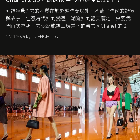
何謂經典? 它的本質在於超越時間以外，承載了時代的記憶
與故事，任憑時代如何變遷，潮流如何翻天覆地，只要我
們再次拿起，它依然能夠回應當下的審美。Chanel 的 2.55
手袋更是這樣存在，自問世至今，一直有着舉足輕重的地
17.11.2025 by L'OFFICIEL Team
位。如果說每個女生的第一個夢想手袋是 Chanel，那 2.55
就是無可動搖的首選，不論70 年前還是 70 年後，大眾始終
愛它的雋永與優雅。那麼這個手袋是怎麼誕生的呢？又為
甚麼取名叫 2.55 ？今天就由《L'Officiel HK》帶你穿越流金
歲月，回顧 2.55 的誕生故事。