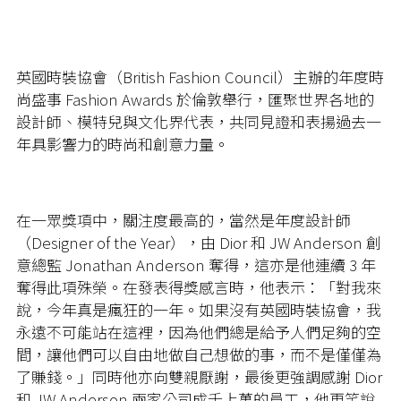
英國時裝協會（British Fashion Council）主辦的年度時
尚盛事 Fashion Awards 於倫敦舉行，匯聚世界各地的
設計師、模特兒與文化界代表，共同見證和表揚過去一
年具影響力的時尚和創意力量。
在一眾獎項中，關注度最高的，當然是年度設計師
（Designer of the Year），由 Dior 和 JW Anderson 創
意總監 Jonathan Anderson 奪得，這亦是他連續 3 年
奪得此項殊榮。在發表得獎感言時，他表示：「對我來
說，今年真是瘋狂的一年。如果沒有英國時裝協會，我
永遠不可能站在這裡，因為他們總是給予人們足夠的空
間，讓他們可以自由地做自己想做的事，而不是僅僅為
了賺錢。」同時他亦向雙親厭謝，最後更強調感謝 Dior
和 JW Anderson 兩家公司成千上萬的員工，他更笑說