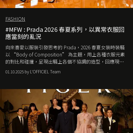
FASHION
#MFW : Prada 2026 春夏系列，以異常衣服回
應當刻的亂況
向來喜愛以服裝引發思考的 Prada，2026 春夏女裝時裝騷
以 “Body of Composition” 為主題，用上各種衣服元素
的對比和碰撞，呈現出騷上各個不協調的造型，回應現今
社會各種資訊、文化超載的現象。
01.10.2025 by L'OFFICIEL Team