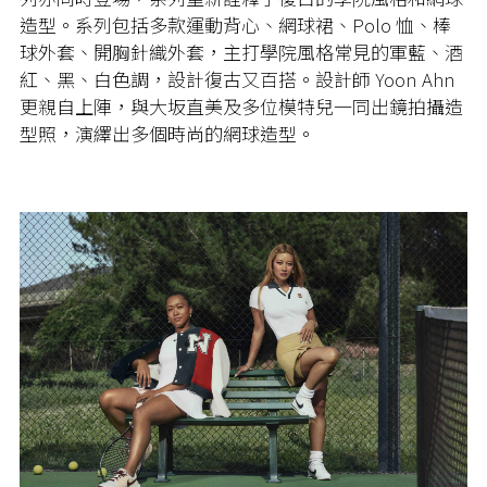
造型。系列包括多款運動背心、網球裙、Polo 恤、棒
球外套、開胸針織外套，主打學院風格常見的軍藍、酒
紅、黑、白色調，設計復古又百搭。設計師 Yoon Ahn
更親自上陣，與大坂直美及多位模特兒一同出鏡拍攝造
型照，演繹出多個時尚的網球造型。