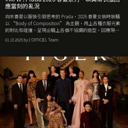
應當刻的亂況
向來喜愛以服裝引發思考的 Prada，2026 春夏女裝時裝騷
以 “Body of Composition” 為主題，用上各種衣服元素
的對比和碰撞，呈現出騷上各個不協調的造型，回應現今
社會各種資訊、文化超載的現象。
01.10.2025 by L'OFFICIEL Team