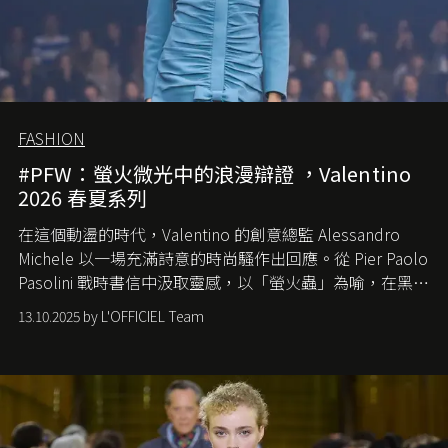
FASHION
#PFW：螢火微光中的浪漫辯證 ，Valentino
2026 春夏系列
在這個動盪的時代，
Valentino
的創意總監
Alessandro
Michele
以一場充滿詩意的時尚騷作出回應。從
Pier Paolo
Pasolini
戰時書信中汲取靈感，以「螢火蟲」為喻，在黑暗
中找尋希望的微光。
13.10.2025 by L'OFFICIEL Team