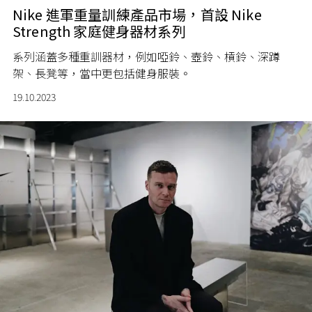
Nike 進軍重量訓練產品市場，首設 Nike
Strength 家庭健身器材系列
系列涵蓋多種重訓器材，例如啞鈴、壺鈴、槓鈴、深蹲
架、長凳等，當中更包括健身服裝。
19.10.2023