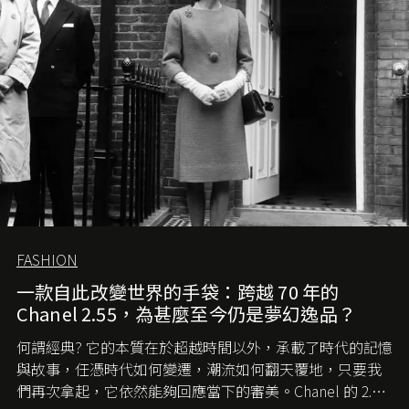
FASHION
一款自此改變世界的手袋：跨越 70 年的
Chanel 2.55，為甚麼至今仍是夢幻逸品？
何謂經典? 它的本質在於超越時間以外，承載了時代的記憶
與故事，任憑時代如何變遷，潮流如何翻天覆地，只要我
們再次拿起，它依然能夠回應當下的審美。Chanel 的 2.55