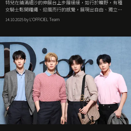
特兒在鋪滿細沙的伸展台上步履緩緩，如行於曠野，有種
女騎士鬆開韁繩、迎風而行的感覺，展現出自由、獨立與
從容的態度。
14.10.2025 by L'OFFICIEL Team