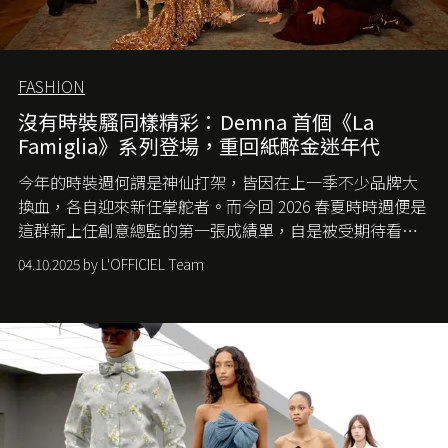
FASHION
沒有時裝騷同樣精彩：Demna 首個《La
Famiglia》系列登場，重回紙醉金迷年代
今年的時裝週何謂是神仙打架，皆因在上一季不少品牌大
換血，各自迎來新任掌舵者。而今回 2026 春夏時時週便是
這群新上任創意總監的第一張成績單，自是被受期待看他
們如何各顯神通。意大利老牌 Gucci 在過去幾個季度業績
04.10.2025 by L'OFFICIEL Team
難已救回，開雲集團任命成功曾翻轉 Balenciaga 的愛將
Demna Gvasalia 接手，複製過往的成功。當時消息一出集
團市值一日蒸發 30 億美元，大眾擔心走得太前的 Demna
會忽略品牌的美學基礎，最後變成三不像。而從剛剛推出
的首作所造成的話題及關注度，我們便知道 Demna 沒這麼
簡單，一個嶄新的 Gucci 時代已經展開！