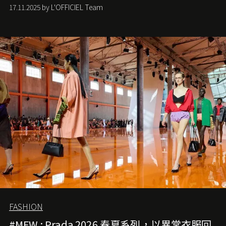
手袋更是這樣存在，自問世至今，一直有着舉足輕重的地
17.11.2025 by L'OFFICIEL Team
位。如果說每個女生的第一個夢想手袋是 Chanel，那 2.55
就是無可動搖的首選，不論70 年前還是 70 年後，大眾始終
愛它的雋永與優雅。那麼這個手袋是怎麼誕生的呢？又為
甚麼取名叫 2.55 ？今天就由《L'Officiel HK》帶你穿越流金
歲月，回顧 2.55 的誕生故事。
FASHION
#MFW : Prada 2026 春夏系列，以異常衣服回