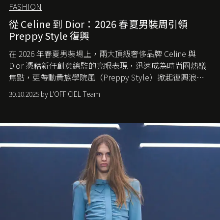
FASHION
從 Celine 到 Dior：2026 春夏男裝周引領
Preppy Style 復興
在 2026 年春夏男裝場上，兩大頂級奢侈品牌 Celine 與
Dior 憑藉新任創意總監的亮眼表現，迅速成為時尚圈熱議
焦點，更帶動貴族學院風（Preppy Style）掀起復興浪
潮，讓這股經典風格再度回到大眾視線。
30.10.2025 by L'OFFICIEL Team