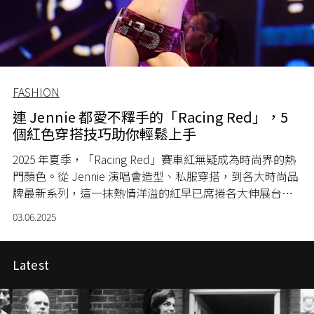
FASHION
連 Jennie 都愛不釋手的「Racing Red」，5
個紅色穿搭技巧助你輕鬆上手
2025 年夏季，「Racing Red」賽車紅無疑成為時尚界的熱
門顏色。從 Jennie 演唱會造型、私服穿搭，到各大時尚品
牌最新系列，這一抹熱情洋溢的紅早已席捲各大伸展台與
街頭造型。
03.06.2025
Latest