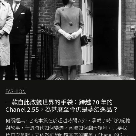
FASHION
一款自此改變世界的手袋：跨越 70 年的
Chanel 2.55，為甚麼至今仍是夢幻逸品？
何謂經典? 它的本質在於超越時間以外，承載了時代的記憶
與故事，任憑時代如何變遷，潮流如何翻天覆地，只要我
們再次拿起，它依然能夠回應當下的審美。Chanel 的 2.55