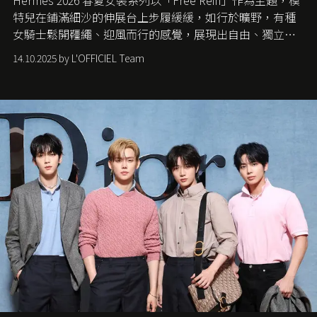
Hermès 2026 春夏女裝系列以「Free Rein」作為主題，模
特兒在鋪滿細沙的伸展台上步履緩緩，如行於曠野，有種
女騎士鬆開韁繩、迎風而行的感覺，展現出自由、獨立與
從容的態度。
14.10.2025 by L'OFFICIEL Team