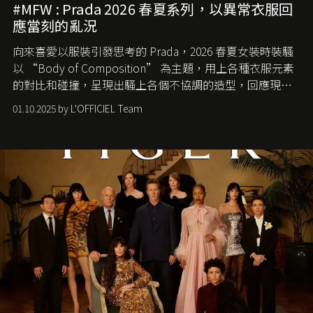
#MFW : Prada 2026 春夏系列，以異常衣服回
應當刻的亂況
向來喜愛以服裝引發思考的 Prada，2026 春夏女裝時裝騷
以 “Body of Composition” 為主題，用上各種衣服元素
的對比和碰撞，呈現出騷上各個不協調的造型，回應現今
社會各種資訊、文化超載的現象。
01.10.2025 by L'OFFICIEL Team