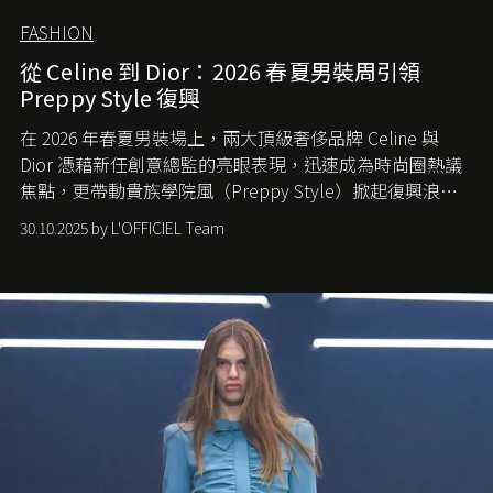
FASHION
從 Celine 到 Dior：2026 春夏男裝周引領
Preppy Style 復興
在 2026 年春夏男裝場上，兩大頂級奢侈品牌 Celine 與
Dior 憑藉新任創意總監的亮眼表現，迅速成為時尚圈熱議
焦點，更帶動貴族學院風（Preppy Style）掀起復興浪
潮，讓這股經典風格再度回到大眾視線。
30.10.2025 by L'OFFICIEL Team