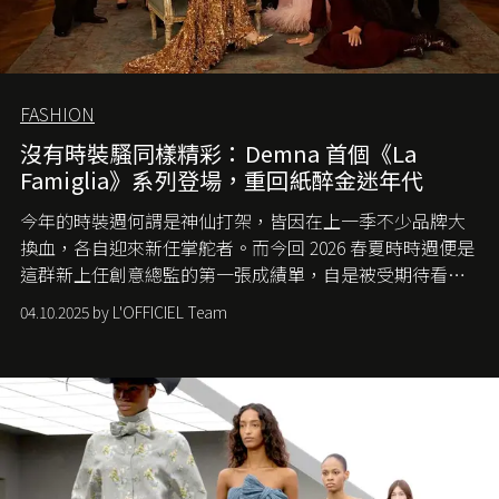
FASHION
沒有時裝騷同樣精彩：Demna 首個《La
Famiglia》系列登場，重回紙醉金迷年代
今年的時裝週何謂是神仙打架，皆因在上一季不少品牌大
換血，各自迎來新任掌舵者。而今回 2026 春夏時時週便是
這群新上任創意總監的第一張成績單，自是被受期待看他
們如何各顯神通。意大利老牌 Gucci 在過去幾個季度業績
04.10.2025 by L'OFFICIEL Team
難已救回，開雲集團任命成功曾翻轉 Balenciaga 的愛將
Demna Gvasalia 接手，複製過往的成功。當時消息一出集
團市值一日蒸發 30 億美元，大眾擔心走得太前的 Demna
會忽略品牌的美學基礎，最後變成三不像。而從剛剛推出
的首作所造成的話題及關注度，我們便知道 Demna 沒這麼
簡單，一個嶄新的 Gucci 時代已經展開！