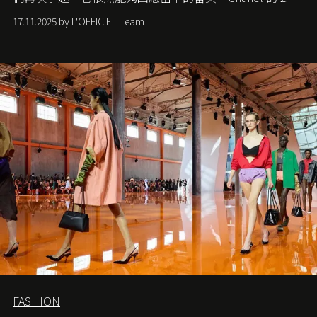
手袋更是這樣存在，自問世至今，一直有着舉足輕重的地
17.11.2025 by L'OFFICIEL Team
位。如果說每個女生的第一個夢想手袋是 Chanel，那 2.55
就是無可動搖的首選，不論70 年前還是 70 年後，大眾始終
愛它的雋永與優雅。那麼這個手袋是怎麼誕生的呢？又為
甚麼取名叫 2.55 ？今天就由《L'Officiel HK》帶你穿越流金
歲月，回顧 2.55 的誕生故事。
FASHION