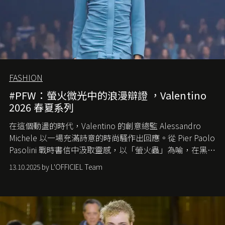
FASHION
#PFW：螢火微光中的浪漫辯證 ，Valentino
2026 春夏系列
在這個動盪的時代，
Valentino
的創意總監
Alessandro
Michele
以一場充滿詩意的時尚騷作出回應。從
Pier Paolo
Pasolini
戰時書信中汲取靈感，以「螢火蟲」為喻，在黑暗
中找尋希望的微光。
13.10.2025 by L'OFFICIEL Team