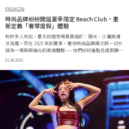
FASHION
時尚品牌紛紛開設夏季限定 Beach Club，重
新定義「奢華度假」體驗
對許多人來說，夏天的理想場景莫過於：陽光、沙灘與清
涼海風。而在 2025 年的夏季，奢侈時尚品牌再次將一切升
級為一場無與倫比的高端體驗——他們紛紛進駐各度假勝
地，打造品牌專屬的期間限定 Beach Club，重新定義「奢
01.06.2025
華度假」的樣貌。