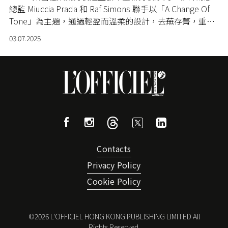
總監 Miuccia Prada 和 Raf Simons 聯手以「A Change Of
Tone」為主題，通過輕盈而溫柔的設計，去蕪存菁，重新
定義男裝。
03.07.2025
Contacts
Privacy Policy
Cookie Policy
©
2026
L'OFFICIEL HONG KONG PUBLISHING LIMITED All
Rights Reserved.