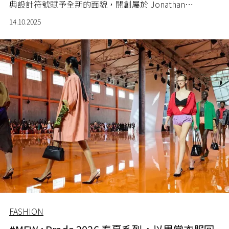
典設計符號賦予全新的面貌，開創屬於 Jonathan
Anderson 的 Dior 時代。
14.10.2025
FASHION