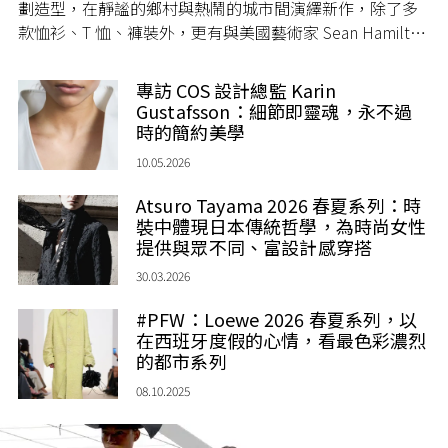
劃造型，在靜謐的鄉村與熱鬧的城市間演繹新作，除了多
款恤衫、T 恤、褲裝外，更有與美國藝術家 Sean Hamilton
合作的設計。
專訪 COS 設計總監 Karin
Gustafsson：細節即靈魂，永不過
時的簡約美學
10.05.2026
Atsuro Tayama 2026 春夏系列：時
裝中體現日本傳統哲學，為時尚女性
提供與眾不同、富設計感穿搭
30.03.2026
#PFW：Loewe 2026 春夏系列，以
在西班牙度假的心情，看最色彩濃烈
的都市系列
08.10.2025