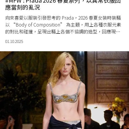
#MFW : Prada 2026 春夏系列，以異常衣服回
應當刻的亂況
向來喜愛以服裝引發思考的 Prada，2026 春夏女裝時裝騷
以 “Body of Composition” 為主題，用上各種衣服元素
的對比和碰撞，呈現出騷上各個不協調的造型，回應現今
社會各種資訊、文化超載的現象。
01.10.2025