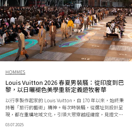
HOMMES
Louis Vuitton 2026 春夏男裝騷：從印度到巴
黎，以日曬褪色美學重新定義遊牧奢華
以行李製作起家的 Louis Vuitton，自 170 年以來，始終秉
持著「旅行的藝術」精神。每次時裝騷，從選址到設計呈
現，都在重構地域文化，引領大眾穿越經緯度，見證文化
與時尚融合。而全新 2026 春夏系列，品牌男裝創意總監
03.07.2025
Pharrell Williams 將目光投放於印度，把這座城市的瑰麗