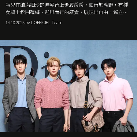
特兒在鋪滿細沙的伸展台上步履緩緩，如行於曠野，有種
女騎士鬆開韁繩、迎風而行的感覺，展現出自由、獨立與
從容的態度。
14.10.2025 by L'OFFICIEL Team