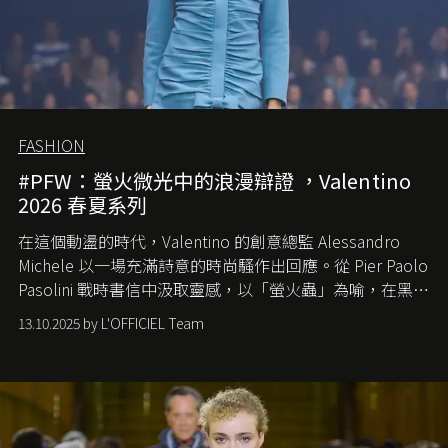
FASHION
#PFW：螢火微光中的浪漫辯證 ，Valentino
2026 春夏系列
在這個動盪的時代，
Valentino
的創意總監
Alessandro
Michele
以一場充滿詩意的時尚騷作出回應。從
Pier Paolo
Pasolini
戰時書信中汲取靈感，以「螢火蟲」為喻，在黑暗
中找尋希望的微光。
13.10.2025 by L'OFFICIEL Team