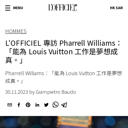
MENU
HK SAR
HOMMES
L'OFFICIEL 專訪 Pharrell Williams：
「能為 Louis Vuitton 工作是夢想成
真。」
Pharrell Williams：「能為 Louis Vuitton 工作是夢想
成真。」
30.11.2023 by Giampietro Baudo