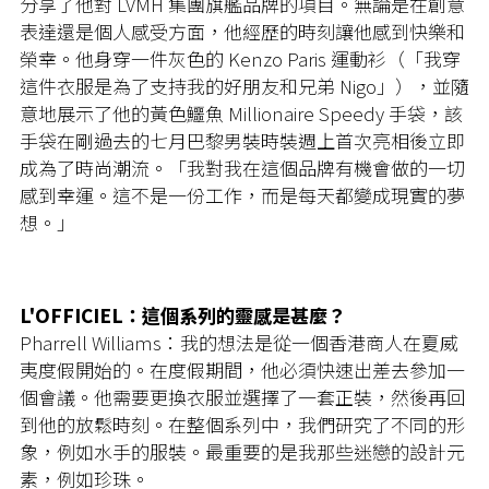
分享了他對 LVMH 集團旗艦品牌的項目。無論是在創意
表達還是個人感受方面，他經歷的時刻讓他感到快樂和
榮幸。他身穿一件灰色的 Kenzo Paris 運動衫（「我穿
這件衣服是為了支持我的好朋友和兄弟 Nigo」），並隨
意地展示了他的黃色鱷魚 Millionaire Speedy 手袋，該
手袋在剛過去的七月巴黎男裝時裝週上首次亮相後立即
成為了時尚潮流。「我對我在這個品牌有機會做的一切
感到幸運。這不是一份工作，而是每天都變成現實的夢
想。」
L'OFFICIEL：這個系列的靈感是甚麼？
Pharrell Williams：我的想法是從一個香港商人在夏威
夷度假開始的。在度假期間，他必須快速出差去參加一
個會議。他需要更換衣服並選擇了一套正裝，然後再回
到他的放鬆時刻。在整個系列中，我們研究了不同的形
象，例如水手的服裝。最重要的是我那些迷戀的設計元
素，例如珍珠。