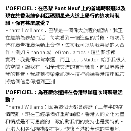
L'OFFICIEL：在巴黎 Pont Neuf 上的首場時裝騷以及
現在於香港維多利亞碼頭星光大道上舉行的這次時裝
騷，你有甚麼感受？
Pharrell Williams：巴黎是一個偉大旅程的起點。我正
在繼續為夢想而活。每次看到一個造型的片段，每次我
們在廣告推廣活動上合作，每次我可以與我喜愛的人合
作，例如 Rihanna 或 LeBron James，這些夢想都一一
實現。我覺得非常幸運。而且 Louis Vuitton 給予我很大
的空間，讓我有一個全球交流的實習機會，向世界傳達
我的聲音。我感到很榮幸能夠在這裡通過香港這座城市
將這個信息傳播到亞洲。
L'OFFICIEL：為甚麼你選擇在香港舉辦這次時裝騷活
動？
Pharrell Williams：因為這個大都會經歷了三年半的疫
情隔離，現在已經準備好重新崛起。香港人的文化力量
和情感是不可思議的。政府對我們的支持也是獨特的。
香港人和各個機構都在努力恢復香港於全球的重要地