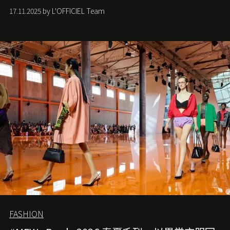
手袋更是這樣存在，自問世至今，一直有着舉足輕重的地
17.11.2025 by L'OFFICIEL Team
位。如果說每個女生的第一個夢想手袋是 Chanel，那 2.55
就是無可動搖的首選，不論70 年前還是 70 年後，大眾始終
愛它的雋永與優雅。那麼這個手袋是怎麼誕生的呢？又為
甚麼取名叫 2.55 ？今天就由《L'Officiel HK》帶你穿越流金
歲月，回顧 2.55 的誕生故事。
FASHION