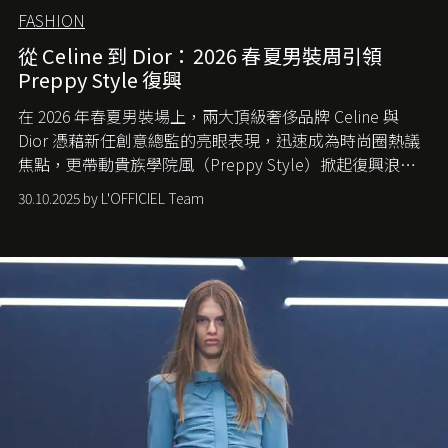
FASHION
從 Celine 到 Dior：2026 春夏男裝周引領
Preppy Style 復興
在 2026 年春夏男裝場上，兩大頂級奢侈品牌 Celine 與
Dior 憑藉新任創意總監的亮眼表現，迅速成為時尚圈熱議
焦點，更帶動貴族學院風（Preppy Style）掀起復興浪
潮，讓這股經典風格再度回到大眾視線。
30.10.2025 by L'OFFICIEL Team