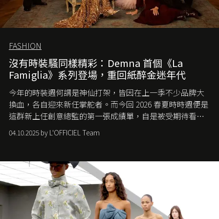
FASHION
沒有時裝騷同樣精彩：Demna 首個《La
Famiglia》系列登場，重回紙醉金迷年代
今年的時裝週何謂是神仙打架，皆因在上一季不少品牌大
換血，各自迎來新任掌舵者。而今回 2026 春夏時時週便是
這群新上任創意總監的第一張成績單，自是被受期待看他
們如何各顯神通。意大利老牌 Gucci 在過去幾個季度業績
04.10.2025 by L'OFFICIEL Team
難已救回，開雲集團任命成功曾翻轉 Balenciaga 的愛將
Demna Gvasalia 接手，複製過往的成功。當時消息一出集
團市值一日蒸發 30 億美元，大眾擔心走得太前的 Demna
會忽略品牌的美學基礎，最後變成三不像。而從剛剛推出
的首作所造成的話題及關注度，我們便知道 Demna 沒這麼
簡單，一個嶄新的 Gucci 時代已經展開！