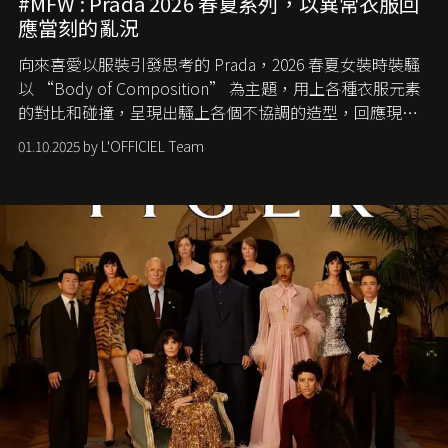
#MFW : Prada 2026 春夏系列，以異常衣服回
應當刻的亂況
向來喜愛以服裝引發思考的 Prada，2026 春夏女裝時裝騷
以 “Body of Composition” 為主題，用上各種衣服元素
的對比和碰撞，呈現出騷上各個不協調的造型，回應現今
社會各種資訊、文化超載的現象。
01.10.2025 by L'OFFICIEL Team