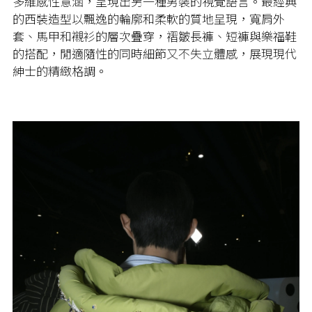
多維感性意涵，呈現出另一種男裝的視覺語言。最經典
的西裝造型以飄逸的輪廓和柔軟的質地呈現，寬肩外
套、馬甲和襯衫的層次疊穿，褶皺長褲、短褲與樂福鞋
的搭配，閒適隨性的同時細節又不失立體感，展現現代
紳士的精緻格調。