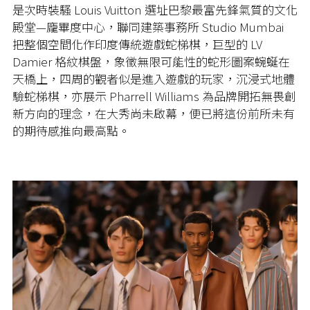
是次時裝騷 Louis Vuitton 選址巴黎最富先鋒氣質的文化
殿堂—龐畢度中心，聯同建築事務所 Studio Mumbai
把整個空間化作印度傳統遊戲蛇梯棋，巨型的 LV
Damier 格紋棋盤，象徵無限可能性的蛇形圖案蜿蜒在
天橋上，四周的觀者似是進入遊戲的玩家，沉浸式地體
驗蛇梯棋，亦展示 Pharrell Williams 為品牌開拓無畏創
新方向的理念，在大秀尚未啟幕，便已將這份前所未有
的期待感推向最高點。