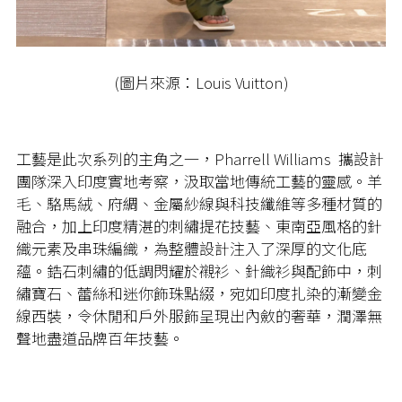
(圖片來源：Louis Vuitton)
工藝是此次系列的主角之一，Pharrell Williams 攜設計
團隊深入印度實地考察，汲取當地傳統工藝的靈感。羊
毛、駱馬絨、府綢、金屬紗線與科技纖維等多種材質的
融合，加上印度精湛的刺繡提花技藝、東南亞風格的針
織元素及串珠編織，為整體設計注入了深厚的文化底
蘊。鋯石刺繡的低調閃耀於襯衫、針織衫與配飾中，刺
繡寶石、蕾絲和迷你飾珠點綴，宛如印度扎染的漸變金
線西裝，令休閒和戶外服飾呈現出內斂的奢華，潤澤無
聲地盡道品牌百年技藝。