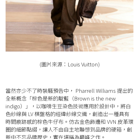
(圖片來源：Louis Vuitton)
當然亦少不了時裝騷預告中， Pharrell Williams 提出的
全新概念「棕色是新的靛藍（Brown is the new
indigo）」，以咖啡生豆染色技術應用於設計中，將白
色紗線與 LV 棋盤格的經緯紗線交織，創造出一種具有
時間痕跡感的棕色牛仔布。仿古金色飾邊和 VVN 皮革環
圈的細節點綴，讓人不由自主地聯想到品牌的硬箱，創
新中不忘品牌歷史，實在堪稱為巔峰之作。