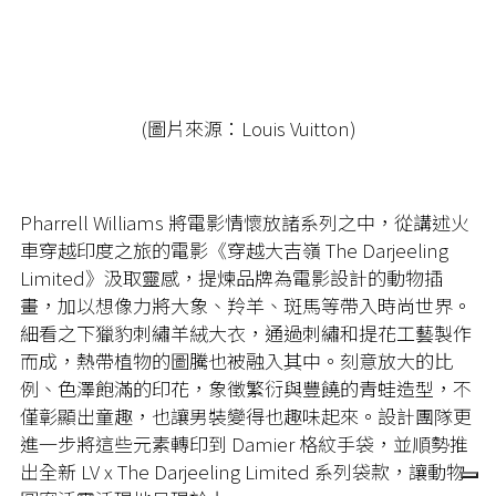
(圖片來源：Louis Vuitton)
Pharrell Williams 將電影情懷放諸系列之中，從講述火
車穿越印度之旅的電影《穿越大吉嶺 The Darjeeling
Limited》汲取靈感，提煉品牌為電影設計的動物插
畫，加以想像力將大象、羚羊、斑馬等帶入時尚世界。
細看之下獵豹刺繡羊絨大衣，通過刺繡和提花工藝製作
而成，熱帶植物的圖騰也被融入其中。刻意放大的比
例、色澤飽滿的印花，象徵繁衍與豐饒的青蛙造型，不
僅彰顯出童趣，也讓男裝變得也趣味起來。設計團隊更
進一步將這些元素轉印到 Damier 格紋手袋，並順勢推
出全新 LV x The Darjeeling Limited 系列袋款，讓動物