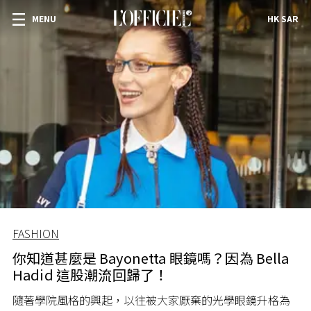
MENU
HK SAR
FASHION
你知道甚麼是 Bayonetta 眼鏡嗎？因為 Bella
Hadid 這股潮流回歸了！
隨著學院風格的興起，以往被大家厭棄的光學眼鏡升格為