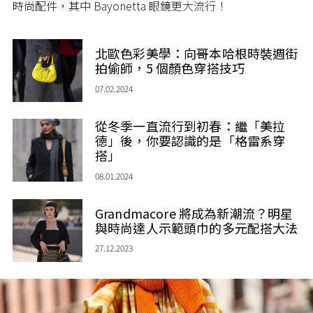
時尚配件，其中 Bayonetta 眼鏡更大流行！
北歐色彩美學：向哥本哈根時裝週街
拍偷師，5 個顏色穿搭技巧
07.02.2024
從冬季一直流行到初春：繼「美拉
德」後，你要認識的是「格雷系穿
搭」
08.01.2024
Grandmacore 將成為新潮流？明星
與時尚達人示範頭巾的多元配搭大法
27.12.2023