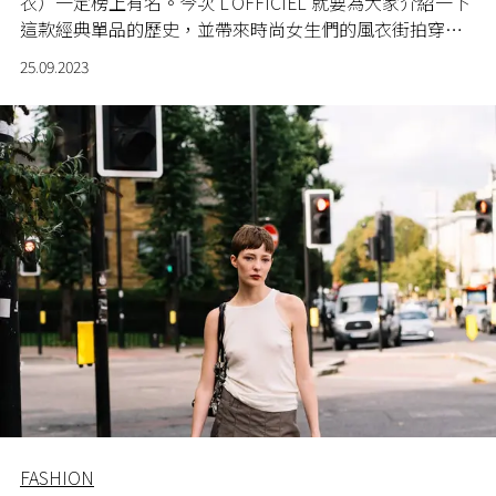
衣）一定榜上有名。今次 L'OFFICIEL 就要為大家介紹一下
這款經典單品的歷史，並帶來時尚女生們的風衣街拍穿搭
供你參考。
25.09.2023
FASHION