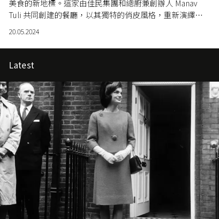
美食的新地標。這家由佳民集團和總廚兼創辦人
Manav
Tuli
共同創建的餐廳，以其獨特的俏皮風格，重新演繹傳
統印度料理。
20.05.2024
Latest