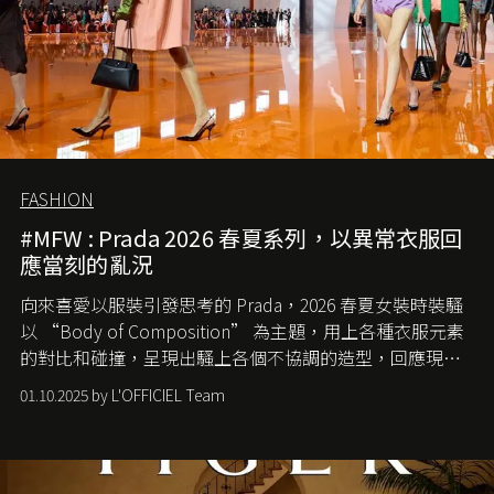
FASHION
#MFW : Prada 2026 春夏系列，以異常衣服回
應當刻的亂況
向來喜愛以服裝引發思考的 Prada，2026 春夏女裝時裝騷
以 “Body of Composition” 為主題，用上各種衣服元素
的對比和碰撞，呈現出騷上各個不協調的造型，回應現今
社會各種資訊、文化超載的現象。
01.10.2025 by L'OFFICIEL Team