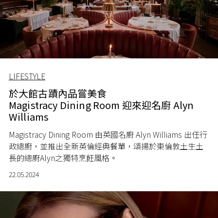
LIFESTYLE
於大館古蹟內品嘗美食
Magistracy Dining Room 迎來迎名廚 Alyn
Williams
Magistracy Dining Room
由英國名廚
Alyn Williams
出任行
政總廚，並推出全新英倫經典餐單，頌揚於東倫敦土生土
長的總廚
Alyn
之獨特烹飪風格。
22.05.2024