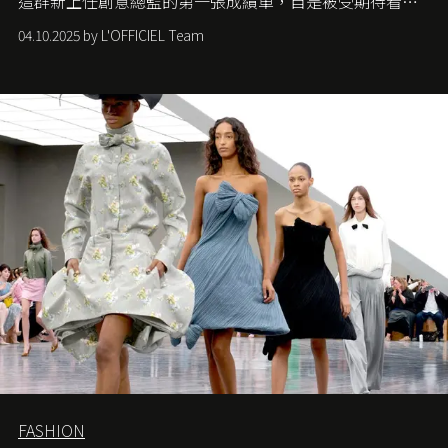
這群新上任創意總監的第一張成績單，自是被受期待看他
們如何各顯神通。意大利老牌 Gucci 在過去幾個季度業績
04.10.2025 by L'OFFICIEL Team
難已救回，開雲集團任命成功曾翻轉 Balenciaga 的愛將
Demna Gvasalia 接手，複製過往的成功。當時消息一出集
團市值一日蒸發 30 億美元，大眾擔心走得太前的 Demna
會忽略品牌的美學基礎，最後變成三不像。而從剛剛推出
的首作所造成的話題及關注度，我們便知道 Demna 沒這麼
簡單，一個嶄新的 Gucci 時代已經展開！
FASHION