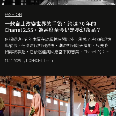
FASHION
一款自此改變世界的手袋：跨越 70 年的
Chanel 2.55，為甚麼至今仍是夢幻逸品？
何謂經典? 它的本質在於超越時間以外，承載了時代的記憶
與故事，任憑時代如何變遷，潮流如何翻天覆地，只要我
們再次拿起，它依然能夠回應當下的審美。Chanel 的 2.55
手袋更是這樣存在，自問世至今，一直有着舉足輕重的地
17.11.2025 by L'OFFICIEL Team
位。如果說每個女生的第一個夢想手袋是 Chanel，那 2.55
就是無可動搖的首選，不論70 年前還是 70 年後，大眾始終
愛它的雋永與優雅。那麼這個手袋是怎麼誕生的呢？又為
甚麼取名叫 2.55 ？今天就由《L'Officiel HK》帶你穿越流金
歲月，回顧 2.55 的誕生故事。