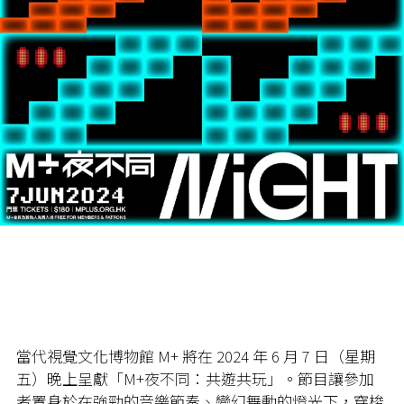
當代視覺文化博物館 M+ 將在 2024 年 6 月 7 日（星期
五）晚上呈獻「M+夜不同：共遊共玩」。節目讓參加
者置身於在強勁的音樂節奏、變幻舞動的燈光下，穿梭