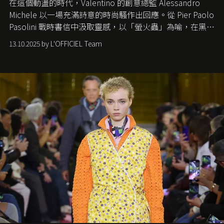
在這個動盪的時代，
Valentino
的創意總監
Alessandro
Michele
以一場充滿詩意的時尚騷作出回應。從
Pier Paolo
Pasolini
戰時書信中汲取靈感，以「螢火蟲」為喻，在黑暗
中找尋希望的微光。
13.10.2025 by L'OFFICIEL Team