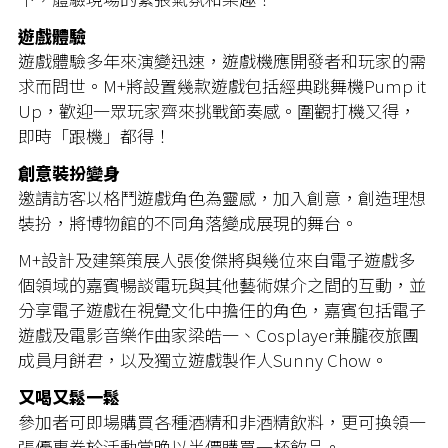
遊戲體驗
遊戲體驗多年來演變迅速，遊戲機應開發者和玩家的需
求而問世。M+將設置幾款遊戲包括經典跳舞機Pump it
Up，歡迎一眾玩家齊來挑戰節奏感。圍觀打機又得，
即時「跟機」都得！
創意裝扮變身
邀請訪客以格鬥遊戲角色為靈感，加入創意，創造理想
裝扮，將博物館的不同角落變成展現的舞台。
M+設計及建築策展人張俊傑將與幾位來自電子遊戲多
個領域的嘉賓暢談電玩與其他藝術媒介之間的互動，並
分享電子遊戲在視覺文化中擔任的角色，嘉賓包括電子
遊戲及電影音樂作曲家梁皓一、Cosplayer兼朧夜旅團
成員月餅君，以及獨立遊戲製作人Sunny Chow。
又喝又鬆一鬆
參加者可即場購買各種酒精和非酒精飲料，更可換領一
張優惠券於活動當晚以半價購買一杯飲品。