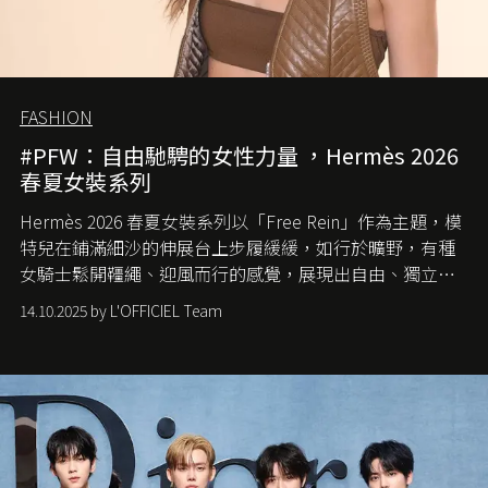
FASHION
#PFW：自由馳騁的女性力量 ，Hermès 2026
春夏女裝系列
Hermès 2026 春夏女裝系列以「Free Rein」作為主題，模
特兒在鋪滿細沙的伸展台上步履緩緩，如行於曠野，有種
女騎士鬆開韁繩、迎風而行的感覺，展現出自由、獨立與
從容的態度。
14.10.2025 by L'OFFICIEL Team