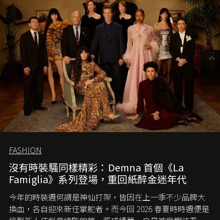
FASHION
沒有時裝騷同樣精彩：Demna 首個《La
Famiglia》系列登場，重回紙醉金迷年代
今年的時裝週何謂是神仙打架，皆因在上一季不少品牌大
換血，各自迎來新任掌舵者。而今回 2026 春夏時時週便是