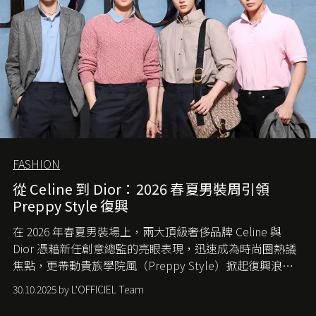
FASHION
從 Celine 到 Dior：2026 春夏男裝周引領
Preppy Style 復興
在 2026 年春夏男裝場上，兩大頂級奢侈品牌 Celine 與
Dior 憑藉新任創意總監的亮眼表現，迅速成為時尚圈熱議
焦點，更帶動貴族學院風（Preppy Style）掀起復興浪
潮，讓這股經典風格再度回到大眾視線。
30.10.2025 by L'OFFICIEL Team