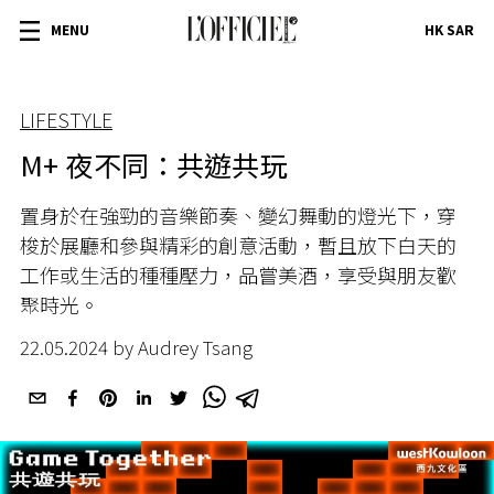
MENU
HK SAR
LIFESTYLE
M+ 夜不同：共遊共玩
置身於在強勁的音樂節奏、變幻舞動的燈光下，穿
梭於展廳和參與精彩的創意活動，暫且放下白天的
工作或生活的種種壓力，品嘗美酒，享受與朋友歡
聚時光。
22.05.2024 by Audrey Tsang