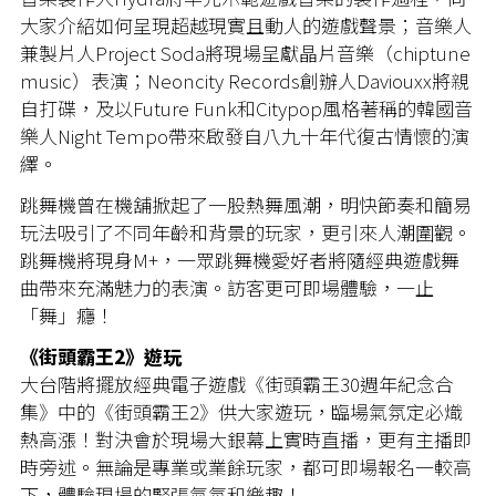
大家介紹如何呈現超越現實且動人的遊戲聲景；音樂人
兼製片人Project Soda將現場呈獻晶片音樂（chiptune
music）表演；Neoncity Records創辦人Daviouxx將親
自打碟，及以Future Funk和Citypop風格著稱的韓國音
樂人Night Tempo帶來啟發自八九十年代復古情懷的演
繹。
跳舞機曾在機舖掀起了一股熱舞風潮，明快節奏和簡易
玩法吸引了不同年齡和背景的玩家，更引來人潮圍觀。
跳舞機將現身M+，一眾跳舞機愛好者將隨經典遊戲舞
曲帶來充滿魅力的表演。訪客更可即場體驗，一止
「舞」癮！
《街頭霸王2》遊玩
大台階將擺放經典電子遊戲《街頭霸王30週年紀念合
集》中的《街頭霸王2》供大家遊玩，臨場氣氛定必熾
熱高漲！對決會於現場大銀幕上實時直播，更有主播即
時旁述。無論是專業或業餘玩家，都可即場報名一較高
下，體驗現場的緊張氣氛和樂趣！