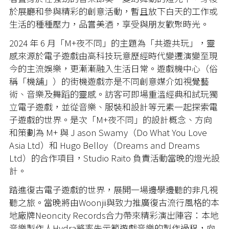
於展廳和參與精彩的創意活動，暫且放下白天的工作或
生活的種種壓力，品嘗美酒，享受與朋友歡聚時光。
2024 年 6 月「M+夜不同」的主題為「共遊共玩」，靈
感來源於電子遊戲由高科技玩意歷經時代變遷演變至現
今的主流娛樂，更漸漸融入生活日常。遊戲機中心（俗
稱「機舖」）的街機遊戲亦是不同創意媒介如視覺藝
術、音樂及舞蹈的靈感。訪客可即場重溫經典和試玩獨
立電子遊戲，並從音樂、服裝和設計等元素一起探索電
子遊戲的世界。是次「M+夜不同」的設計概念、方向
和策劃為 M+ 與 J ason Swamy（Do What You Love
Asia Ltd）和 Hugo Belloy（Dreams and Dreams
Ltd）的合作項目，Studio Raito 負責活動當晚的燈光設
計。
踏進復古電子遊戲的世界，展開一場邊學邊聽的非凡視
聽之旅。當晚將由Woonjii與致力推廣復古流行風格的本
地廠牌Neoncity Records合力帶來精彩演出陣容：本地
音樂製作人Hydra將率先示範遊戲音樂的製作過程，向