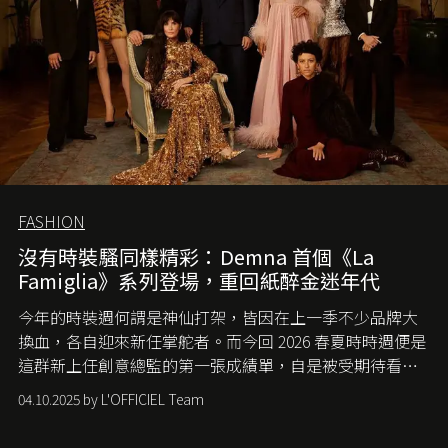
FASHION
沒有時裝騷同樣精彩：Demna 首個《La
Famiglia》系列登場，重回紙醉金迷年代
今年的時裝週何謂是神仙打架，皆因在上一季不少品牌大
換血，各自迎來新任掌舵者。而今回 2026 春夏時時週便是
這群新上任創意總監的第一張成績單，自是被受期待看他
們如何各顯神通。意大利老牌 Gucci 在過去幾個季度業績
04.10.2025 by L'OFFICIEL Team
難已救回，開雲集團任命成功曾翻轉 Balenciaga 的愛將
Demna Gvasalia 接手，複製過往的成功。當時消息一出集