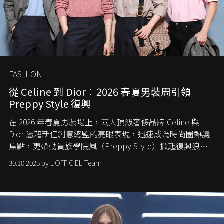
FASHION
從 Celine 到 Dior：2026 春夏男裝周引領
Preppy Style 復興
在 2026 年春夏男裝場上，兩大頂級奢侈品牌 Celine 與
Dior 憑藉新任創意總監的亮眼表現，迅速成為時尚圈熱議
焦點，更帶動貴族學院風（Preppy Style）掀起復興浪
潮，讓這股經典風格再度回到大眾視線。
30.10.2025 by L'OFFICIEL Team