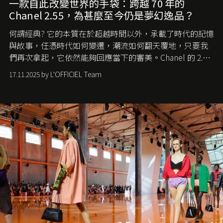
一款自此改變世界的手袋：跨越 70 年的
Chanel 2.55，為甚麼至今仍是夢幻逸品？
何謂經典? 它的本質在於超越時間以外，承載了時代的記憶
與故事，任憑時代如何變遷，潮流如何翻天覆地，只要我
們再次拿起，它依然能夠回應當下的審美。Chanel 的 2.55
手袋更是這樣存在，自問世至今，一直有着舉足輕重的地
17.11.2025 by L'OFFICIEL Team
位。如果說每個女生的第一個夢想手袋是 Chanel，那 2.55
就是無可動搖的首選，不論70 年前還是 70 年後，大眾始終
愛它的雋永與優雅。那麼這個手袋是怎麼誕生的呢？又為
甚麼取名叫 2.55 ？今天就由《L'Officiel HK》帶你穿越流金
歲月，回顧 2.55 的誕生故事。