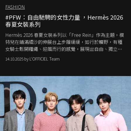
FASHION
#PFW：自由馳騁的女性力量 ，Hermès 2026
春夏女裝系列
Hermès 2026 春夏女裝系列以「Free Rein」作為主題，模
特兒在鋪滿細沙的伸展台上步履緩緩，如行於曠野，有種
女騎士鬆開韁繩、迎風而行的感覺，展現出自由、獨立與
從容的態度。
14.10.2025 by L'OFFICIEL Team