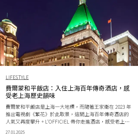
LIFESTYLE
費爾蒙和平飯店：入住上海百年傳奇酒店，感
受老上海歷史韻味
費爾蒙和平飯店是上海一大地標，而隨著王家衛在 2023 年
推出電視劇《繁花》於此取景，這間上海百年傳奇酒店的
人氣又再度攀升。L'OFFICIEL 帶你走進酒店，感受老上海
的歷史韻味。
27.01.2025