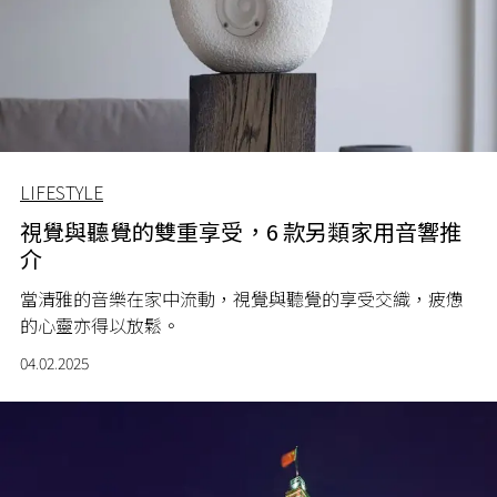
LIFESTYLE
視覺與聽覺的雙重享受，6 款另類家用音響推
介
當清雅的音樂在家中流動，視覺與聽覺的享受交織，疲憊
的心靈亦得以放鬆。
04.02.2025