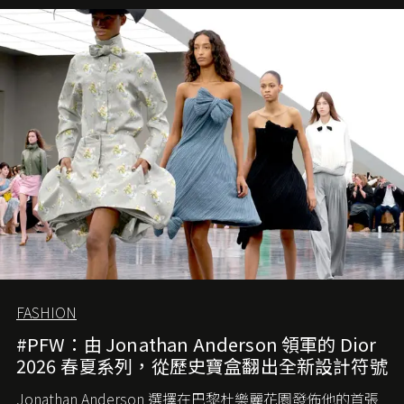
團市值一日蒸發 30 億美元，大眾擔心走得太前的 Demna
會忽略品牌的美學基礎，最後變成三不像。而從剛剛推出
的首作所造成的話題及關注度，我們便知道 Demna 沒這麼
簡單，一個嶄新的 Gucci 時代已經展開！
FASHION
#PFW：由 Jonathan Anderson 領軍的 Dior
2026 春夏系列，從歷史寶盒翻出全新設計符號
Jonathan Anderson 選擇在巴黎杜樂麗花園發佈他的首張