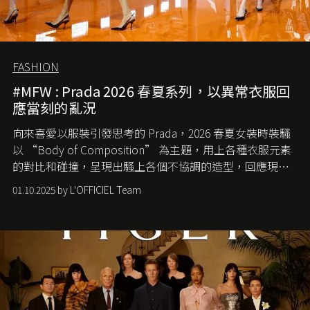
FASHION
#MFW : Prada 2026 春夏系列，以異常衣服回
應當刻的亂況
向來喜愛以服裝引發思考的 Prada，2026 春夏女裝時裝騷
以 “Body of Composition” 為主題，用上各種衣服元素
的對比和碰撞，呈現出騷上各個不協調的造型，回應現今
社會各種資訊、文化超載的現象。
01.10.2025 by L'OFFICIEL Team