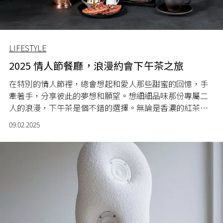
LIFESTYLE
2025 情人節餐廳，浪漫約會下午茶之旅
在特別的情人節裡，總會想起和愛人那些甜蜜的回憶，手
牽著手，分享彼此的夢想和願望。想細細品味那份專屬二
人的浪漫，下午茶是個不錯的選擇。無論是香濃的紅茶或
是一杯芬芳的咖啡，都能為你和情人帶來滿滿的幸福感。
09.02.2025
搭配著新鮮出爐的法式鬆軟可頌，或是精緻的英式茶點，
這些經典的組合定能為你添一絲溫暖氛圍。