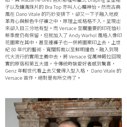
子以及鑲滿珠片的 Bra Top 亦叫人心曠神怡。然而古典
風在 Dario Vitale 的巧妙安排下，卻又一下子融入地皮
革背心與鮮色牛仔褲之中，原理上或格格不入，呈現出
來卻入目三分地有型。而 Versace 至關重要的印花恤衫
新季度仍有保留，但就加入了 Andy Warhol 風格人像印
花圖案在其中，甚至連褲子也一併將圖案印上去，上世
紀 80 年代的藝術、寬闊剪裁以至鮮明撞色，融入到現
代大流行的實用主義中去，將 Versace 從萬神殿拉回現
實的原宿和第五大道，令傳統時裝愛好者感到驚喜，
Genz 年輕世代看上去又覺得入型入格， Dario Vitale 的
Versace 首作，絕對是有所交待了。