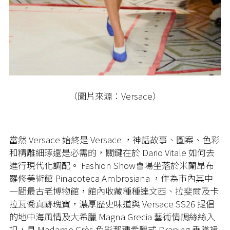
（圖片來源：Versace）
當然 Versace 始終是 Versace ，神話故事、圖案、色彩
和精雕細琢還是必需的，關鍵在於 Dario Vitale 如何去
進行現代化調配。 Fashion Show會場坐落於米蘭昂布
羅修美術館 Pinacoteca Ambrosiana ，作為市內其中
一間最古老博物館，館內收藏種種達文西、拉斐爾及卡
拉瓦喬真跡瑰寶，濃厚歷史味道與 Versace SS26 提倡
的地中海風情及大希臘 Magna Grecia 藝術情調絲絲入
扣，具 Madame Grès 色彩那種希臘式 Draping 垂墜裙