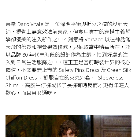
喜幸 Dario Vitale 是一位深明平衡與折衷之道的設計大
師，視覺上無意效法前東家，但實用實在的穿搭主義哲
學卻優美的注入新作之中。刻意將 Versace 以往神話滿
天飛的剪裁和視覺果效修減，只抽取當中精華所在，並
以品牌 80 年代未時段的設計作為主調，恰到好處的注
入到日常生活服飾之中，這正正是當前時裝世界的核心
價值，不需要無止盡的 Safety Pins Dress 及 Green Silk
Chiffon Dress ，舒服自在的夾克外套、. Sleeveless
Shirts 、高腰牛仔褲或條子長褲有時反而才更得年輕人
歡心，而且男女通吃。