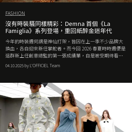
FASHION
沒有時裝騷同樣精彩：Demna 首個《La
Famiglia》系列登場，重回紙醉金迷年代
今年的時裝週何謂是神仙打架，皆因在上一季不少品牌大
換血，各自迎來新任掌舵者。而今回 2026 春夏時時週便是
這群新上任創意總監的第一張成績單，自是被受期待看他
們如何各顯神通。意大利老牌 Gucci 在過去幾個季度業績
04.10.2025 by L'OFFICIEL Team
難已救回，開雲集團任命成功曾翻轉 Balenciaga 的愛將
Demna Gvasalia 接手，複製過往的成功。當時消息一出集
團市值一日蒸發 30 億美元，大眾擔心走得太前的 Demna
會忽略品牌的美學基礎，最後變成三不像。而從剛剛推出
的首作所造成的話題及關注度，我們便知道 Demna 沒這麼
簡單，一個嶄新的 Gucci 時代已經展開！