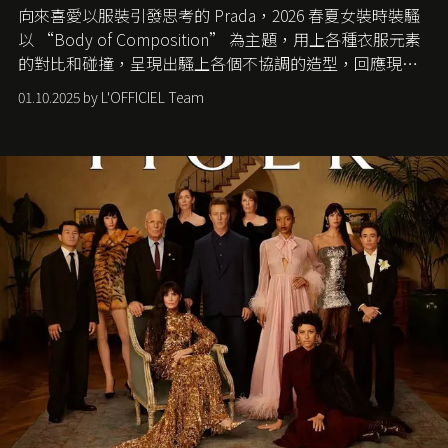
向來喜愛以服裝引發思考的 Prada，2026 春夏女裝時裝騷
以 “Body of Composition” 為主題，用上各種衣服元素
的對比和碰撞，呈現出騷上各個不協調的造型，回應現今
社會各種資訊、文化超載的現象。
01.10.2025 by L'OFFICIEL Team