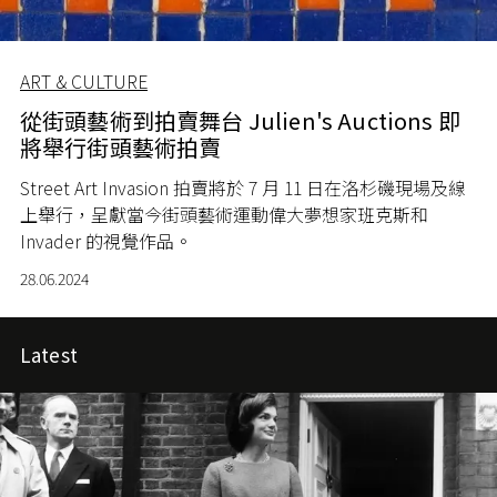
ART & CULTURE
從街頭藝術到拍賣舞台 Julien's Auctions 即
將舉行街頭藝術拍賣
Street Art Invasion
拍賣將於
7
月
11
日在洛杉磯現場及線
上舉行，呈獻當今街頭藝術運動偉大夢想家班克斯和
Invader
的視覺作品。
28.06.2024
Latest