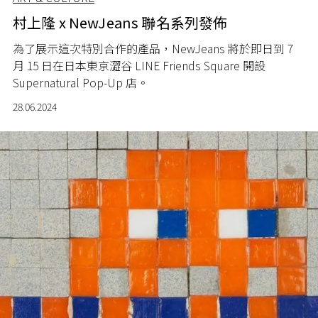
村上隆 x NewJeans 聯名系列發佈
為了展示這次特別合作的產品，
NewJeans
將於即日到
7
月
15
日在日本東京澀谷
LINE Friends Square
開設
Supernatural Pop-Up
店。
28.06.2024