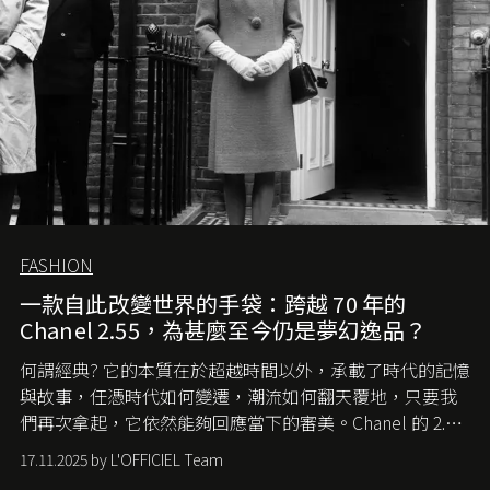
FASHION
一款自此改變世界的手袋：跨越 70 年的
Chanel 2.55，為甚麼至今仍是夢幻逸品？
何謂經典? 它的本質在於超越時間以外，承載了時代的記憶
與故事，任憑時代如何變遷，潮流如何翻天覆地，只要我
們再次拿起，它依然能夠回應當下的審美。Chanel 的 2.55
手袋更是這樣存在，自問世至今，一直有着舉足輕重的地
17.11.2025 by L'OFFICIEL Team
位。如果說每個女生的第一個夢想手袋是 Chanel，那 2.55