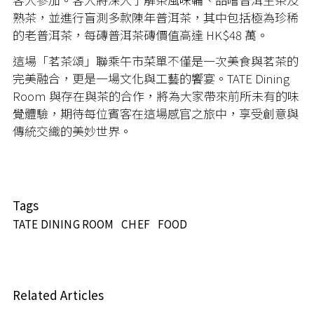
熟茶，並進行盲測多款陳年普洱茶，其中包括極為珍稀
的老普洱茶，每磚普洱茶磚價值高達 HK$48 萬。
這場「茗茶頌」聯乘午市菜單不僅是一次美食與茗茶的
完美融合，更是一場文化與工藝的饗宴。
TATE Dining
Room
與存在與茶的合作，將為大家帶來前所未有的味
覺體驗，期待每位賓客在這場感官之旅中，享受創意與
傳統交織的美妙世界。
Tags
TATE DINING ROOM
CHEF
FOOD
Related Articles