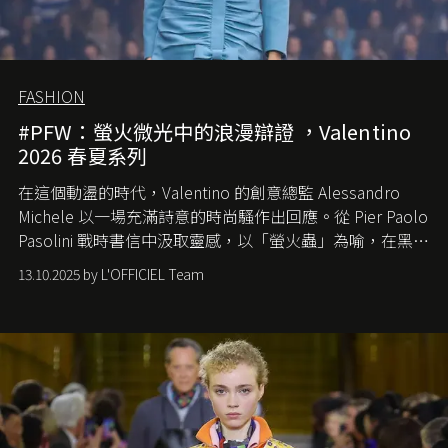
FASHION
#PFW：螢火微光中的浪漫辯證 ，Valentino
2026 春夏系列
在這個動盪的時代，
Valentino
的創意總監
Alessandro
Michele
以一場充滿詩意的時尚騷作出回應。從
Pier Paolo
Pasolini
戰時書信中汲取靈感，以「螢火蟲」為喻，在黑暗
中找尋希望的微光。
13.10.2025 by L'OFFICIEL Team