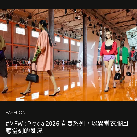
就是無可動搖的首選，不論70 年前還是 70 年後，大眾始終
愛它的雋永與優雅。那麼這個手袋是怎麼誕生的呢？又為
甚麼取名叫 2.55 ？今天就由《L'Officiel HK》帶你穿越流金
歲月，回顧 2.55 的誕生故事。
FASHION
#MFW : Prada 2026 春夏系列，以異常衣服回
應當刻的亂況