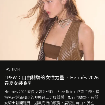
FASHION
#PFW：自由馳騁的女性力量 ，Hermès 2026
春夏女裝系列
Hermès 2026 春夏女裝系列以「Free Rein」作為主題，模
特兒在鋪滿細沙的伸展台上步履緩緩，如行於曠野，有種
女騎士鬆開韁繩、迎風而行的感覺，展現出自由、獨立與