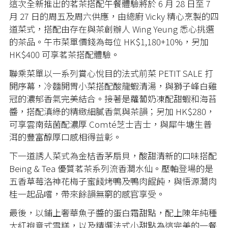
這次全新推出的茗茶搭配午餐體驗將於 6 月 28 日至 7
月 27 日的周五及周六供應，由總廚 Vicky 精心烹製的四
道菜式，搭配由存在與茶創辦人 Wing Yeung 悉心挑選
的茶品。午市菜單價錢為每位 HK$1,180+10%，另加
HK$400 可享茗茶搭配體驗。
聯乘菜單以一系列賞心悅目的法式前菜 PETIT SALE 打
開序幕，冷麵開胃小菜搭配酸龍蝦清湯，與獅子峰白雞
冠的濃郁香氣完美結合。接著是蘿蔔奶凍配甜蝦和海苔
醬，搭配滇綠的精緻細膩香氣與茶韻；另加 HK$280，
可享雲南菇菌配濃厚 Comté芝士吉士，與犀牛塘生普
洱的豐富醇厚口感相得益彰。
下一道誘人菜式為金桔香茅扇貝，酸甜清新的口味搭配
Being & Tea 優質茗茶系列流香澗水仙。壓軸登場的是
五香草莓洛神花梅子蜜餞烤鴨及鴨肉餛飩，與悟源澗肉
桂一起品嚐，帶來餘韻無窮的感官享受。
最後，以鋪上奢華魚子醬的蛋白霜甜點，配上陳年純種
大紅袍意式雪糕，以及精選法式小甜點為這完美的一餐