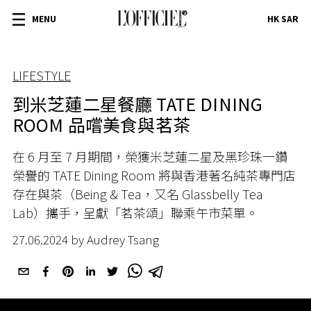
MENU
HK SAR
LIFESTYLE
到米芝蓮二星餐廳 TATE DINING
ROOM 品嚐美食與茗茶
在
6
月
至
7
月
期間，榮獲米芝蓮二星及黑珍珠一鑽
榮譽的
TATE Dining Room
將與香港著名純茶專門店
存在與茶（
Being & Tea
，又名
Glassbelly Tea
Lab
）攜手，呈獻「茗茶頌」聯乘午市菜單。
27.06.2024 by Audrey Tsang