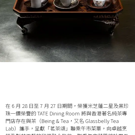
在
6
月
28
日至
7
月
27
日期間，榮獲米芝蓮二星及黑珍
珠一鑽榮譽的
TATE Dining Room
將與香港著名純茶專
門店存在與茶（
Being & Tea
，又名
Glassbelly Tea
Lab
）攜手，呈獻「茗茶頌」聯乘午市菜單，向卓越烹