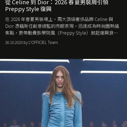
從 Celine 到 Dior：2026 春夏男裝周引領
Preppy Style 復興
在 2026 年春夏男裝場上，兩大頂級奢侈品牌 Celine 與
Dior 憑藉新任創意總監的亮眼表現，迅速成為時尚圈熱議
焦點，更帶動貴族學院風（Preppy Style）掀起復興浪
潮，讓這股經典風格再度回到大眾視線。
30.10.2025 by L'OFFICIEL Team