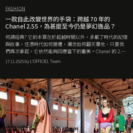
FASHION
一款自此改變世界的手袋：跨越 70 年的
Chanel 2.55，為甚麼至今仍是夢幻逸品？
何謂經典? 它的本質在於超越時間以外，承載了時代的記憶
與故事，任憑時代如何變遷，潮流如何翻天覆地，只要我
們再次拿起，它依然能夠回應當下的審美。Chanel 的 2.55
手袋更是這樣存在，自問世至今，一直有着舉足輕重的地
17.11.2025 by L'OFFICIEL Team
位。如果說每個女生的第一個夢想手袋是 Chanel，那 2.55
就是無可動搖的首選，不論70 年前還是 70 年後，大眾始終
愛它的雋永與優雅。那麼這個手袋是怎麼誕生的呢？又為
甚麼取名叫 2.55 ？今天就由《L'Officiel HK》帶你穿越流金
歲月，回顧 2.55 的誕生故事。