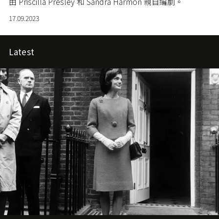
由 Priscilla Presley 和 Sandra Harmon 親自編劇。
17.09.2023
Latest