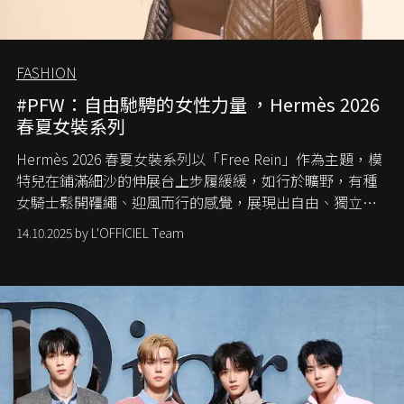
FASHION
#PFW：自由馳騁的女性力量 ，Hermès 2026
春夏女裝系列
Hermès 2026 春夏女裝系列以「Free Rein」作為主題，模
特兒在鋪滿細沙的伸展台上步履緩緩，如行於曠野，有種
女騎士鬆開韁繩、迎風而行的感覺，展現出自由、獨立與
從容的態度。
14.10.2025 by L'OFFICIEL Team