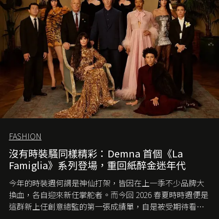
FASHION
沒有時裝騷同樣精彩：Demna 首個《La
Famiglia》系列登場，重回紙醉金迷年代
今年的時裝週何謂是神仙打架，皆因在上一季不少品牌大
換血，各自迎來新任掌舵者。而今回 2026 春夏時時週便是
這群新上任創意總監的第一張成績單，自是被受期待看他
們如何各顯神通。意大利老牌 Gucci 在過去幾個季度業績