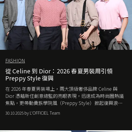
FASHION
從 Celine 到 Dior：2026 春夏男裝周引領
Preppy Style 復興
在 2026 年春夏男裝場上，兩大頂級奢侈品牌 Celine 與
Dior 憑藉新任創意總監的亮眼表現，迅速成為時尚圈熱議
焦點，更帶動貴族學院風（Preppy Style）掀起復興浪
潮，讓這股經典風格再度回到大眾視線。
30.10.2025 by L'OFFICIEL Team