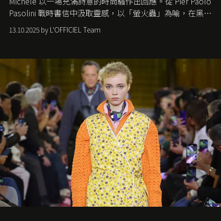
Michele
以一場充滿詩意的時尚騷作出回應。從
Pier Paolo
Pasolini
戰時書信中汲取靈感，以「螢火蟲」為喻，在黑暗
中找尋希望的微光。
13.10.2025 by L'OFFICIEL Team