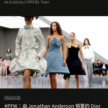
04.10.2025 by L'OFFICIEL Team
難已救回，開雲集團任命成功曾翻轉 Balenciaga 的愛將
Demna Gvasalia 接手，複製過往的成功。當時消息一出集
團市值一日蒸發 30 億美元，大眾擔心走得太前的 Demna
會忽略品牌的美學基礎，最後變成三不像。而從剛剛推出
的首作所造成的話題及關注度，我們便知道 Demna 沒這麼
簡單，一個嶄新的 Gucci 時代已經展開！
FASHION
#PFW：由 Jonathan Anderson 領軍的 Dior