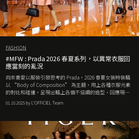
FASHION
#MFW : Prada 2026 春夏系列，以異常衣服回
應當刻的亂況
向來喜愛以服裝引發思考的 Prada，2026 春夏女裝時裝騷
以 “Body of Composition” 為主題，用上各種衣服元素
的對比和碰撞，呈現出騷上各個不協調的造型，回應現今
社會各種資訊、文化超載的現象。
01.10.2025 by L'OFFICIEL Team