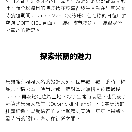
時尚之都，許多知名時尚品牌和設計師的總部都設立於
此，而全球矚目的時裝週亦於這裡發生。就在早前米蘭
時裝週期間，Janice Man（文詠珊）在忙碌的日程中抽
空與 L'OFFICIEL 見面，一邊在城市漫步，一邊跟我們
分享她的近況。
探索米蘭的魅力
米蘭擁有鼎鼎大名的設計大師和世界數一數二的時尚精
品店，稱它為「時尚之都」絕對當之無愧。疫情過後，
Janice 再次踏足這片土地，除了出席時装騷，也到訪了
哥德式米蘭大教堂（Duomo di Milano），欣賞建築的
壯麗細緻，感受這裡的文化與歷史同時，更穿上最新、
最時尚的服飾，遊走在街道之間。