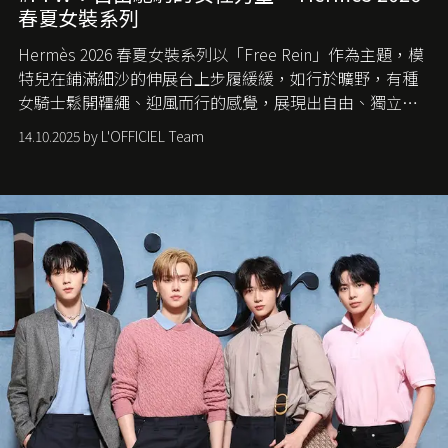
春夏女裝系列
Hermès 2026 春夏女裝系列以「Free Rein」作為主題，模
特兒在鋪滿細沙的伸展台上步履緩緩，如行於曠野，有種
女騎士鬆開韁繩、迎風而行的感覺，展現出自由、獨立與
從容的態度。
14.10.2025 by L'OFFICIEL Team