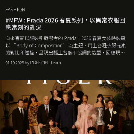
FASHION
#MFW : Prada 2026 春夏系列，以異常衣服回
應當刻的亂況
向來喜愛以服裝引發思考的 Prada，2026 春夏女裝時裝騷
以 “Body of Composition” 為主題，用上各種衣服元素
的對比和碰撞，呈現出騷上各個不協調的造型，回應現今
社會各種資訊、文化超載的現象。
01.10.2025 by L'OFFICIEL Team