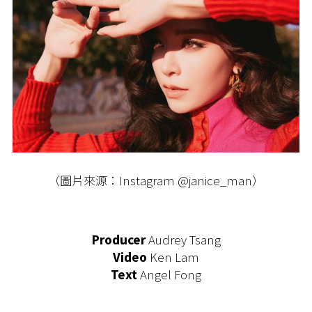
（圖片來源：Instagram @janice_man）
Producer
Audrey Tsang
Video
Ken Lam
Text
Angel Fong