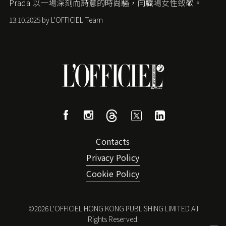
Prada
以一場深刻而詩意的時尚騷，向職場女性致敬。
13.10.2025 by L'OFFICIEL Team
Contacts
Privacy Policy
Cookie Policy
©
2026
L'OFFICIEL HONG KONG PUBLISHING LIMITED All
Rights Reserved.