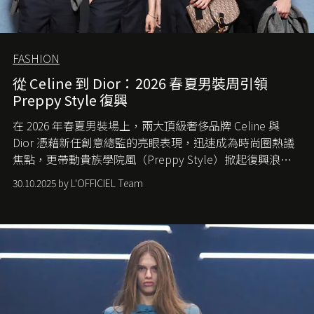
FASHION
從 Celine 到 Dior：2026 春夏男裝周引領
Preppy Style 復興
在 2026 年春夏男裝場上，兩大頂級奢侈品牌 Celine 與
Dior 憑藉新任創意總監的亮眼表現，迅速成為時尚圈熱議
焦點，更帶動貴族學院風（Preppy Style）掀起復興浪
潮，讓這股經典風格再度回到大眾視線。
30.10.2025 by L'OFFICIEL Team