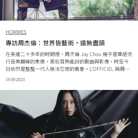
HOMMES
專訪周杰倫：世界皆藝術，遠無盡頭
在長達二十多年的時間裡，周杰倫 Jay Chou 幾乎是華語流
行音樂巔峰的象徵，那些耳熟能詳的歌曲與影像，時至今
日依然是整整一代人無法忘懷的青春。L'OFFICIEL 與周杰
倫首度攜手開啟全球九月刊企劃，共同探尋文化聯結的深
19.09.2023
遠意義。