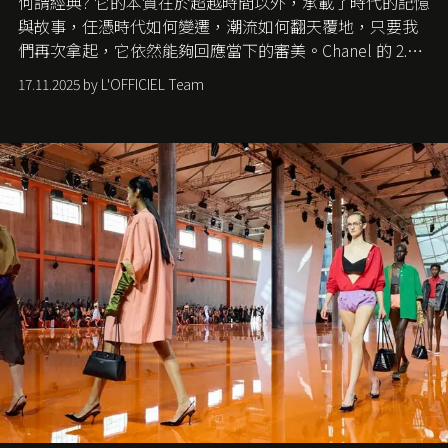
何謂經典? 它的本質在於超越時間以外，承載了時代的記憶
與故事，任憑時代如何變遷，潮流如何翻天覆地，只要我
們再次拿起，它依然能夠回應當下的審美。Chanel 的 2.55
手袋更是這樣存在，自問世至今，一直有着舉足輕重的地
17.11.2025 by L'OFFICIEL Team
位。如果說每個女生的第一個夢想手袋是 Chanel，那 2.55
就是無可動搖的首選，不論70 年前還是 70 年後，大眾始終
愛它的雋永與優雅。那麼這個手袋是怎麼誕生的呢？又為
甚麼取名叫 2.55 ？今天就由《L'Officiel HK》帶你穿越流金
歲月，回顧 2.55 的誕生故事。