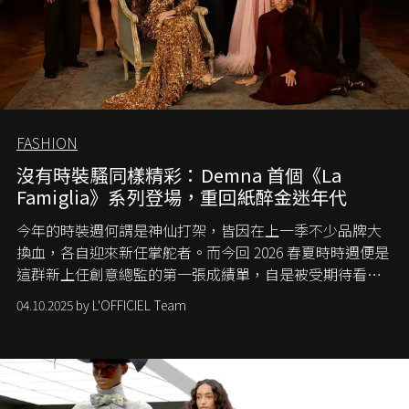
FASHION
沒有時裝騷同樣精彩：Demna 首個《La
Famiglia》系列登場，重回紙醉金迷年代
今年的時裝週何謂是神仙打架，皆因在上一季不少品牌大
換血，各自迎來新任掌舵者。而今回 2026 春夏時時週便是
這群新上任創意總監的第一張成績單，自是被受期待看他
們如何各顯神通。意大利老牌 Gucci 在過去幾個季度業績
04.10.2025 by L'OFFICIEL Team
難已救回，開雲集團任命成功曾翻轉 Balenciaga 的愛將
Demna Gvasalia 接手，複製過往的成功。當時消息一出集
團市值一日蒸發 30 億美元，大眾擔心走得太前的 Demna
會忽略品牌的美學基礎，最後變成三不像。而從剛剛推出
的首作所造成的話題及關注度，我們便知道 Demna 沒這麼