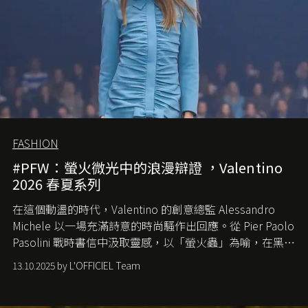
FASHION
#PFW：螢火微光中的浪漫辯證 ，Valentino
2026 春夏系列
在這個動盪的時代，
Valentino
的創意總監
Alessandro
Michele
以一場充滿詩意的時尚騷作出回應。從
Pier Paolo
Pasolini
戰時書信中汲取靈感，以「螢火蟲」為喻，在黑暗
中找尋希望的微光。
13.10.2025 by L'OFFICIEL Team