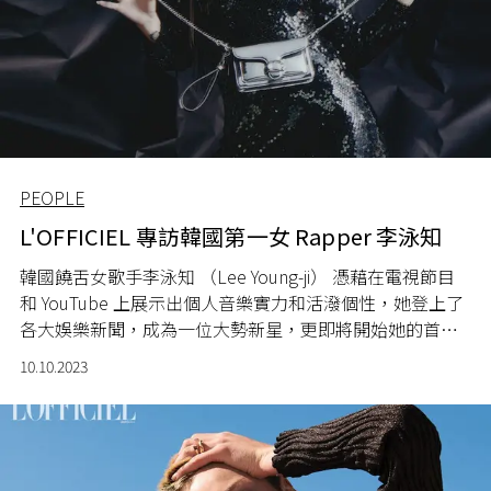
PEOPLE
L'OFFICIEL 專訪韓國第一女 Rapper 李泳知
韓國饒舌女歌手李泳知 （Lee Young-ji） 憑藉在電視節目
和 YouTube 上展示出個人音樂實力和活潑個性，她登上了
各大娛樂新聞，成為一位
大勢
新星，更即將開始她的首次
亞洲巡演。
10.10.2023