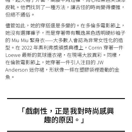
皮靴。他們找到了一種方法，讓古怪的時尚變得優雅，
但絕不通俗。
儘管如此，她的穿搭還是多變的。在多倫多電影節上，
她沒有選擇褲子，而是穿著帶有飄逸黑色透明硬紗袖子
的 Miu Miu 緊身衣——大多數人會認為非常女性化的造
型。在 2022 年奧利弗獎頒獎典禮上，Corrin 穿著一件
Loewe 最新的氣球連衣裙，在現場大放異彩。同樣，
在倫敦電影節上，她穿著一件引人注目的 JW
Anderson 迷你裙，形狀像一條在塑膠袋裡遊動的金
魚。
「戲劇性，正是我對時尚感興
趣的原因。」