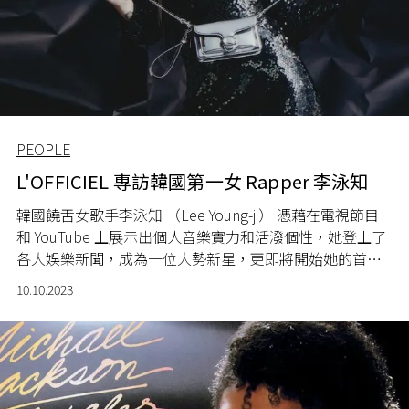
PEOPLE
L'OFFICIEL 專訪韓國第一女 Rapper 李泳知
韓國饒舌女歌手李泳知 （Lee Young-ji） 憑藉在電視節目
和 YouTube 上展示出個人音樂實力和活潑個性，她登上了
各大娛樂新聞，成為一位
大勢
新星，更即將開始她的首次
亞洲巡演。
10.10.2023