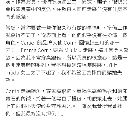
演。作為演員，他們扮演過公主、偵探、騙子，很快又
會扮演漫畫中的反派。在數百人面前走騷並沒有什麼不
同的感覺。
當然，當你要做一些你很久沒有做的事情時，準備工作
就變得不同了。從表面上看，他們似乎沒有在扮演一個
角色。Cartier 的品牌大使 Corrin 回憶起三月的那一
天：「Emma Corrin 要為 Miu Miu 走騷，這非常令人緊
張。因為我不常穿高跟鞋，所以我真的很擔心，這是一
個非常美麗的系列，我不想搞砸這場時裝騷。加上
Prada 女士太了不起了，我不希望因為摔倒而讓她失
望。」
Corrin 走過轉角，穿著高跟鞋、黃褐色高領毛衣和鑲滿
寶石的內襯，拎著一個黑色手提包，朝觀眾走去。她腿
上的兩個小天使紋身守護著她。「雖然我覺得我會摔
倒，但我最終沒有摔倒！」