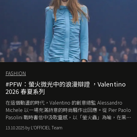
FASHION
#PFW：螢火微光中的浪漫辯證 ，Valentino
2026 春夏系列
在這個動盪的時代，
Valentino
的創意總監
Alessandro
Michele
以一場充滿詩意的時尚騷作出回應。從
Pier Paolo
Pasolini
戰時書信中汲取靈感，以「螢火蟲」為喻，在黑暗
中找尋希望的微光。
13.10.2025 by L'OFFICIEL Team