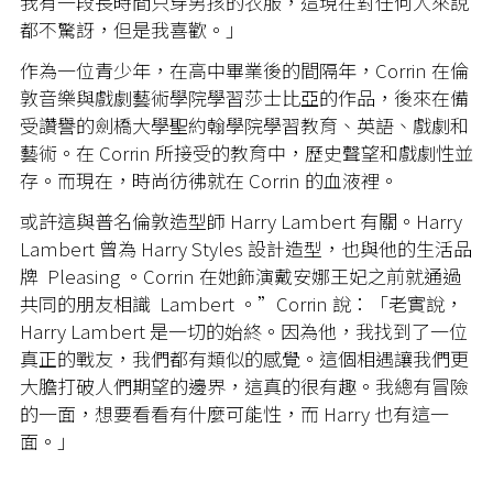
我有一段長時間只穿男孩的衣服，這現在對任何人來說
都不驚訝，但是我喜歡。」
作為一位青少年，在高中畢業後的間隔年，Corrin 在倫
敦音樂與戲劇藝術學院學習莎士比亞的作品，後來在備
受讚譽的劍橋大學聖約翰學院學習教育、英語、戲劇和
藝術。在 Corrin 所接受的教育中，歷史聲望和戲劇性並
存。而
現在，時尚彷彿就在 Corrin 的血液裡。
或許這與普名倫敦造型師 Harry Lambert 有關。Harry
Lambert 曾為 Harry Styles 設計造型，也與他的生活品
牌 Pleasing 。Corrin 在她飾演戴安娜王妃之前就通過
共同的朋友相識 Lambert 。”Corrin 說：「老實說，
Harry Lambert 是一切的始終。因為他，我找到了一位
真正的戰友，我們都有類似的感覺。這個相遇讓我們更
大膽打破人們期望的邊界，這真的很有趣。我總有冒險
的一面，想要看看有什麼可能性，而 Harry 也有這一
面。」