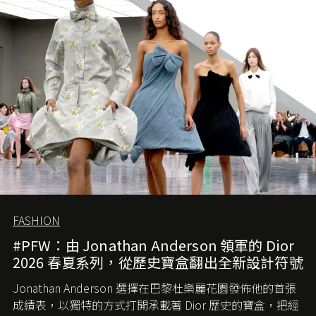
會忽略品牌的美學基礎，最後變成三不像。而從剛剛推出
的首作所造成的話題及關注度，我們便知道 Demna 沒這麼
簡單，一個嶄新的 Gucci 時代已經展開！
FASHION
#PFW：由 Jonathan Anderson 領軍的 Dior
2026 春夏系列，從歷史寶盒翻出全新設計符號
Jonathan Anderson 選擇在巴黎杜樂麗花園發佈他的首張
成績表，以獨特的方式打開承載著 Dior 歷史的寶盒，把經