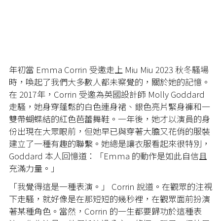
年初當 Emma Corrin 受邀走上 Miu Miu 2023 秋冬騷場
時，喚起了我們大多數人都未察覺的，關於她的記憶。
在 2017年，Corrin 受邀為英國設計師 Molly Goddard
走騷，她身穿蓬鬆的白色連身裙、銀色亮片緊身褲和一
雙帶蝴蝶結的紅色芭蕾舞鞋。一年後，她才以演員的身
份出現在大眾眼前，但她早已與穿著大膽又花俏的服裝
建立了一種有趣的聯繫。她總是讓衣服看起來很特別，
Goddard 本人回憶道：「Emma 的動作是如此自信且
充滿力量。」
「我覺得這是一種表演。」 Corrin 說道。在觀眾的注視
下走騷，就好像是在那短短的幾秒裡，在觀眾面前扮演
著某種角色。當然，Corrin 的一生都要歸功於這種表