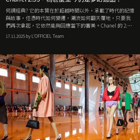
何謂經典? 它的本質在於超越時間以外，承載了時代的記憶
與故事，任憑時代如何變遷，潮流如何翻天覆地，只要我
們再次拿起，它依然能夠回應當下的審美。Chanel 的 2.55
手袋更是這樣存在，自問世至今，一直有着舉足輕重的地
17.11.2025 by L'OFFICIEL Team
位。如果說每個女生的第一個夢想手袋是 Chanel，那 2.55
就是無可動搖的首選，不論70 年前還是 70 年後，大眾始終
愛它的雋永與優雅。那麼這個手袋是怎麼誕生的呢？又為
甚麼取名叫 2.55 ？今天就由《L'Officiel HK》帶你穿越流金
歲月，回顧 2.55 的誕生故事。