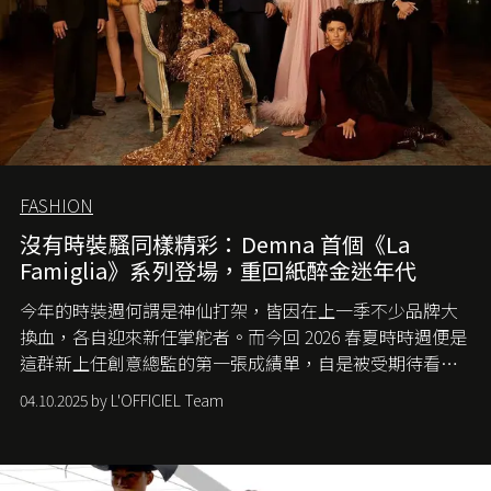
FASHION
沒有時裝騷同樣精彩：Demna 首個《La
Famiglia》系列登場，重回紙醉金迷年代
今年的時裝週何謂是神仙打架，皆因在上一季不少品牌大
換血，各自迎來新任掌舵者。而今回 2026 春夏時時週便是
這群新上任創意總監的第一張成績單，自是被受期待看他
們如何各顯神通。意大利老牌 Gucci 在過去幾個季度業績
04.10.2025 by L'OFFICIEL Team
難已救回，開雲集團任命成功曾翻轉 Balenciaga 的愛將
Demna Gvasalia 接手，複製過往的成功。當時消息一出集
團市值一日蒸發 30 億美元，大眾擔心走得太前的 Demna