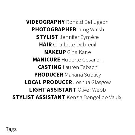
VIDEOGRAPHY
Ronald Bellugeon
PHOTOGRAPHER
Tung Walsh
STYLIST
Jennifer Eymère
HAIR
Charlotte Dubreuil
MAKEUP
Gina Kane
MANICURE
Huberte Cesarion
CASTING
Lauren Tabach
PRODUCER
Mariana Suplicy
LOCAL
PRODUCER
Joshua Glasgow
LIGHT ASSISTANT
Oliver Webb
STYLIST ASSISTANT
Kenzia Bengel de Vaulx
Tags