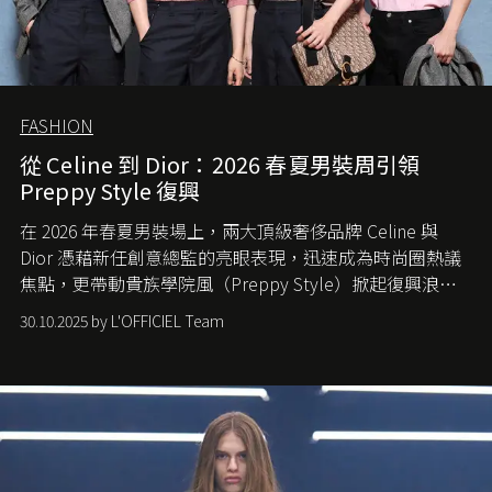
FASHION
從 Celine 到 Dior：2026 春夏男裝周引領
Preppy Style 復興
在 2026 年春夏男裝場上，兩大頂級奢侈品牌 Celine 與
Dior 憑藉新任創意總監的亮眼表現，迅速成為時尚圈熱議
焦點，更帶動貴族學院風（Preppy Style）掀起復興浪
潮，讓這股經典風格再度回到大眾視線。
30.10.2025 by L'OFFICIEL Team