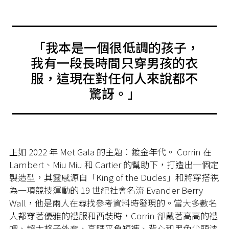
「我本是一個很低調的孩子，
我有一段長時間只穿男孩的衣
服，這現在對任何人來說都不
驚訝。」
正如 2022 年 Met Gala 的主題：鍍金年代。 Corrin 在
Lambert、Miu Miu 和 Cartier 的幫助下，打造出一個定
製造型，其靈感源自「King of the Dudes」和將穿搭視
為一項競技運動的 19 世紀社會名流 Evander Berry
Wall，他是兩人在尋找參考資料時發現的。當大多數名
人都穿著優雅的禮服和西裝時，Corrin 卻戴著高高的禮
帽、超大格子外套、高腰平角短褲、背心和黑色尖頭漆