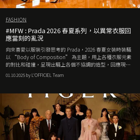
FASHION
#MFW : Prada 2026 春夏系列，以異常衣服回
應當刻的亂況
向來喜愛以服裝引發思考的 Prada，2026 春夏女裝時裝騷
以 “Body of Composition” 為主題，用上各種衣服元素
的對比和碰撞，呈現出騷上各個不協調的造型，回應現今
社會各種資訊、文化超載的現象。
01.10.2025 by L'OFFICIEL Team