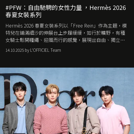
#PFW：自由馳騁的女性力量 ，Hermès 2026
春夏女裝系列
Hermès 2026 春夏女裝系列以「Free Rein」作為主題，模
特兒在鋪滿細沙的伸展台上步履緩緩，如行於曠野，有種
女騎士鬆開韁繩、迎風而行的感覺，展現出自由、獨立與
從容的態度。
14.10.2025 by L'OFFICIEL Team