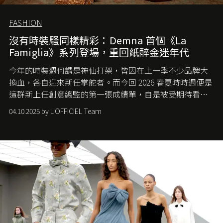
FASHION
沒有時裝騷同樣精彩：Demna 首個《La
Famiglia》系列登場，重回紙醉金迷年代
今年的時裝週何謂是神仙打架，皆因在上一季不少品牌大
換血，各自迎來新任掌舵者。而今回 2026 春夏時時週便是
這群新上任創意總監的第一張成績單，自是被受期待看他
們如何各顯神通。意大利老牌 Gucci 在過去幾個季度業績
04.10.2025 by L'OFFICIEL Team
難已救回，開雲集團任命成功曾翻轉 Balenciaga 的愛將
Demna Gvasalia 接手，複製過往的成功。當時消息一出集
團市值一日蒸發 30 億美元，大眾擔心走得太前的 Demna
會忽略品牌的美學基礎，最後變成三不像。而從剛剛推出
的首作所造成的話題及關注度，我們便知道 Demna 沒這麼
簡單，一個嶄新的 Gucci 時代已經展開！