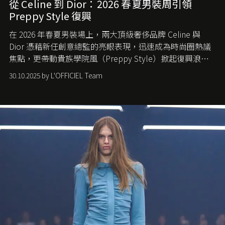
從 Celine 到 Dior：2026 春夏男裝周引領
Preppy Style 復興
在 2026 年春夏男裝場上，兩大頂級奢侈品牌 Celine 與
Dior 憑藉新任創意總監的亮眼表現，迅速成為時尚圈熱議
焦點，更帶動貴族學院風（Preppy Style）掀起復興浪
潮，讓這股經典風格再度回到大眾視線。
30.10.2025 by L'OFFICIEL Team