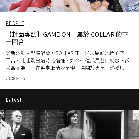
PEOPLE
【封面專訪】GAME ON，屬於 COLLAR 的下
一回合
從新歌到大型演唱會，COLLAR 正在迎來屬於她們的下一
回合。比起剛出道時的懵懂，如今七位成員各自綻放，卻
又合而為一，在舞臺上精彩呈現一場關於勇氣、熱愛與成
長的實錄。
24.08.2025
Latest