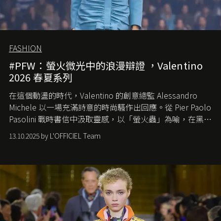
FASHION
#PFW：螢火微光中的浪漫辯證 ，Valentino
2026 春夏系列
在這個動盪的時代，
Valentino
的創意總監
Alessandro
Michele
以一場充滿詩意的時尚騷作出回應。從
Pier Paolo
Pasolini
戰時書信中汲取靈感，以「螢火蟲」為喻，在黑暗
中找尋希望的微光。
13.10.2025 by L'OFFICIEL Team