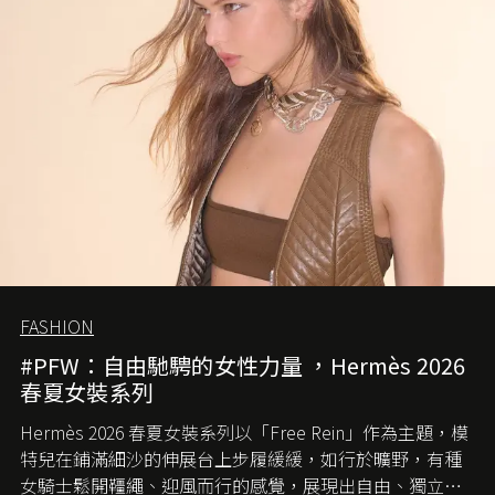
FASHION
#PFW：自由馳騁的女性力量 ，Hermès 2026
春夏女裝系列
Hermès 2026 春夏女裝系列以「Free Rein」作為主題，模
特兒在鋪滿細沙的伸展台上步履緩緩，如行於曠野，有種
女騎士鬆開韁繩、迎風而行的感覺，展現出自由、獨立與