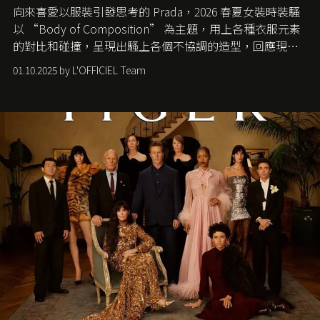
向來喜愛以服裝引發思考的 Prada，2026 春夏女裝時裝騷
以 “Body of Composition” 為主題，用上各種衣服元素
的對比和碰撞，呈現出騷上各個不協調的造型，回應現今
社會各種資訊、文化超載的現象。
01.10.2025 by L'OFFICIEL Team