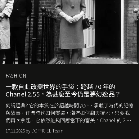
FASHION
一款自此改變世界的手袋：跨越 70 年的
Chanel 2.55，為甚麼至今仍是夢幻逸品？
何謂經典? 它的本質在於超越時間以外，承載了時代的記憶
與故事，任憑時代如何變遷，潮流如何翻天覆地，只要我
們再次拿起，它依然能夠回應當下的審美。Chanel 的 2.55
手袋更是這樣存在，自問世至今，一直有着舉足輕重的地
17.11.2025 by L'OFFICIEL Team
位。如果說每個女生的第一個夢想手袋是 Chanel，那 2.55