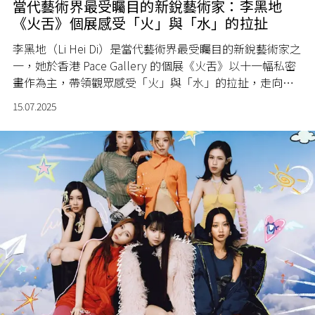
當代藝術界最受矚目的新銳藝術家：李黑地
《火舌》個展感受「火」與「水」的拉扯
李黑地（Li Hei Di）是當代藝術界最受矚目的新銳藝術家之
一，她於香港 Pace Gallery 的個展《火舌》以十一幅私密
畫作為主，帶領觀眾感受「火」與「水」的拉扯，走向混
沌與愛慾交織的世界。
15.07.2025