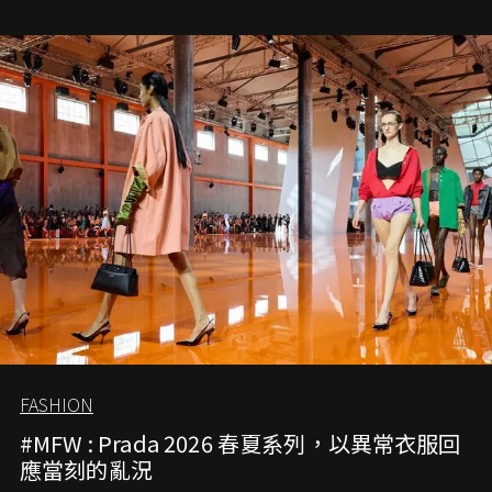
就是無可動搖的首選，不論70 年前還是 70 年後，大眾始終
愛它的雋永與優雅。那麼這個手袋是怎麼誕生的呢？又為
甚麼取名叫 2.55 ？今天就由《L'Officiel HK》帶你穿越流金
歲月，回顧 2.55 的誕生故事。
FASHION
#MFW : Prada 2026 春夏系列，以異常衣服回
應當刻的亂況