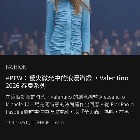
FASHION
#PFW：螢火微光中的浪漫辯證 ，Valentino
2026 春夏系列
在這個動盪的時代，
Valentino
的創意總監
Alessandro
Michele
以一場充滿詩意的時尚騷作出回應。從
Pier Paolo
Pasolini
戰時書信中汲取靈感，以「螢火蟲」為喻，在黑暗
中找尋希望的微光。
13.10.2025 by L'OFFICIEL Team