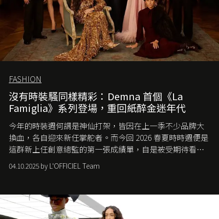
FASHION
沒有時裝騷同樣精彩：Demna 首個《La
Famiglia》系列登場，重回紙醉金迷年代
今年的時裝週何謂是神仙打架，皆因在上一季不少品牌大
換血，各自迎來新任掌舵者。而今回 2026 春夏時時週便是
這群新上任創意總監的第一張成績單，自是被受期待看他
們如何各顯神通。意大利老牌 Gucci 在過去幾個季度業績
04.10.2025 by L'OFFICIEL Team
難已救回，開雲集團任命成功曾翻轉 Balenciaga 的愛將
Demna Gvasalia 接手，複製過往的成功。當時消息一出集
團市值一日蒸發 30 億美元，大眾擔心走得太前的 Demna
會忽略品牌的美學基礎，最後變成三不像。而從剛剛推出