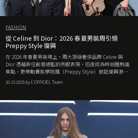
FASHION
從 Celine 到 Dior：2026 春夏男裝周引領
Preppy Style 復興
在 2026 年春夏男裝場上，兩大頂級奢侈品牌 Celine 與
Dior 憑藉新任創意總監的亮眼表現，迅速成為時尚圈熱議
焦點，更帶動貴族學院風（Preppy Style）掀起復興浪
潮，讓這股經典風格再度回到大眾視線。
30.10.2025 by L'OFFICIEL Team