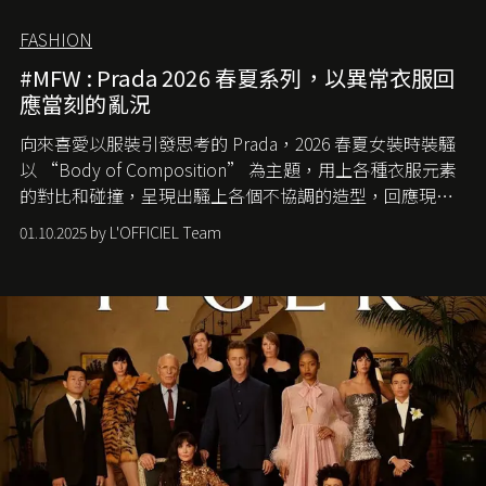
FASHION
#MFW : Prada 2026 春夏系列，以異常衣服回
應當刻的亂況
向來喜愛以服裝引發思考的 Prada，2026 春夏女裝時裝騷
以 “Body of Composition” 為主題，用上各種衣服元素
的對比和碰撞，呈現出騷上各個不協調的造型，回應現今
社會各種資訊、文化超載的現象。
01.10.2025 by L'OFFICIEL Team