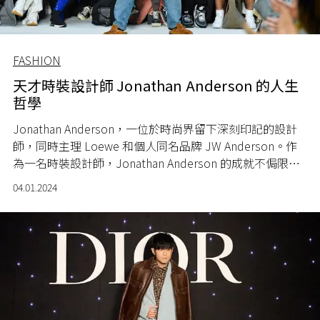
FASHION
天才時裝設計師 Jonathan Anderson 的人生
哲學
Jonathan Anderson
，一位於時尚界留下深刻印記的設計
師，同時主理
Loewe
和個人同名品牌
JW Anderson
。作
為一名時裝設計師，
Jonathan Anderson
的成就不侷限於
時尚領域，即使身兼兩大品牌的創意總監，他持續在追求
04.01.2024
創新的道路上闖蕩。