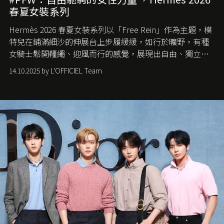
春夏女裝系列
Hermès 2026 春夏女裝系列以「Free Rein」作為主題，模
特兒在鋪滿細沙的伸展台上步履緩緩，如行於曠野，有種
女騎士鬆開韁繩、迎風而行的感覺，展現出自由、獨立與
從容的態度。
14.10.2025 by L'OFFICIEL Team