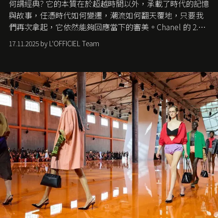
何謂經典? 它的本質在於超越時間以外，承載了時代的記憶
與故事，任憑時代如何變遷，潮流如何翻天覆地，只要我
們再次拿起，它依然能夠回應當下的審美。Chanel 的 2.55
手袋更是這樣存在，自問世至今，一直有着舉足輕重的地
17.11.2025 by L'OFFICIEL Team
位。如果說每個女生的第一個夢想手袋是 Chanel，那 2.55
就是無可動搖的首選，不論70 年前還是 70 年後，大眾始終
愛它的雋永與優雅。那麼這個手袋是怎麼誕生的呢？又為
甚麼取名叫 2.55 ？今天就由《L'Officiel HK》帶你穿越流金
歲月，回顧 2.55 的誕生故事。