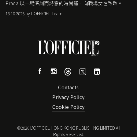
Prada
以一場深刻而詩意的時尚騷，向職場女性致敬。
13.10.2025 by L'OFFICIEL Team
Contacts
Privacy Policy
Cookie Policy
©
2026
L'OFFICIEL HONG KONG PUBLISHING LIMITED All
Rights Reserved.