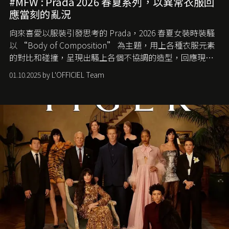
#MFW : Prada 2026 春夏系列，以異常衣服回
應當刻的亂況
向來喜愛以服裝引發思考的 Prada，2026 春夏女裝時裝騷
以 “Body of Composition” 為主題，用上各種衣服元素
的對比和碰撞，呈現出騷上各個不協調的造型，回應現今
社會各種資訊、文化超載的現象。
01.10.2025 by L'OFFICIEL Team