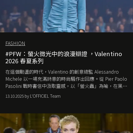
FASHION
#PFW：螢火微光中的浪漫辯證 ，Valentino
2026 春夏系列
在這個動盪的時代，
Valentino
的創意總監
Alessandro
Michele
以一場充滿詩意的時尚騷作出回應。從
Pier Paolo
Pasolini
戰時書信中汲取靈感，以「螢火蟲」為喻，在黑暗
中找尋希望的微光。
13.10.2025 by L'OFFICIEL Team