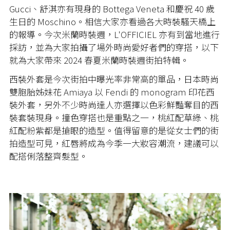
Gucci、舒淇亦有現身的 Bottega Veneta 和慶祝 40 歲
生日的 Moschino。相信大家亦看過各大時裝騷天橋上
的報導。今次米蘭時裝週，L'OFFICIEL 亦有到當地進行
採訪，並為大家拍攝了場外時尚愛好者們的穿搭，以下
就為大家帶來 2024 春夏米蘭時裝週街拍特輯。
西裝外套是今次街拍中曝光率非常高的單品，日本時尚
雙胞胎姊妹花 Amiaya 以 Fendi 的 monogram 印花西
裝外套，另外不少時尚達人亦選擇以色彩鮮豔奪目的西
裝套裝現身。撞色穿搭也是重點之一，桃紅配草綠、桃
紅配粉紫都是搶眼的造型。值得留意的是從女士們的街
拍造型可見，紅唇將成為今季一大妝容潮流，建議可以
配搭俐落整齊髮型。