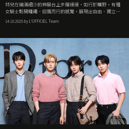
特兒在鋪滿細沙的伸展台上步履緩緩，如行於曠野，有種
女騎士鬆開韁繩、迎風而行的感覺，展現出自由、獨立與
從容的態度。
14.10.2025 by L'OFFICIEL Team