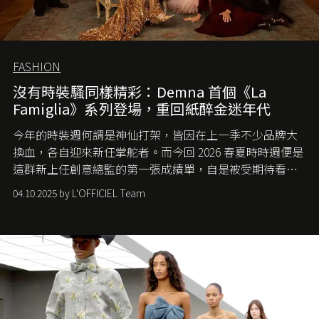
FASHION
沒有時裝騷同樣精彩：Demna 首個《La
Famiglia》系列登場，重回紙醉金迷年代
今年的時裝週何謂是神仙打架，皆因在上一季不少品牌大
換血，各自迎來新任掌舵者。而今回 2026 春夏時時週便是
這群新上任創意總監的第一張成績單，自是被受期待看他
們如何各顯神通。意大利老牌 Gucci 在過去幾個季度業績
04.10.2025 by L'OFFICIEL Team
難已救回，開雲集團任命成功曾翻轉 Balenciaga 的愛將
Demna Gvasalia 接手，複製過往的成功。當時消息一出集
團市值一日蒸發 30 億美元，大眾擔心走得太前的 Demna
會忽略品牌的美學基礎，最後變成三不像。而從剛剛推出
的首作所造成的話題及關注度，我們便知道 Demna 沒這麼
簡單，一個嶄新的 Gucci 時代已經展開！