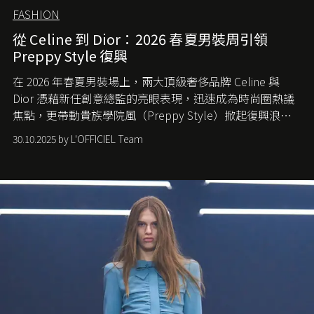
FASHION
從 Celine 到 Dior：2026 春夏男裝周引領
Preppy Style 復興
在 2026 年春夏男裝場上，兩大頂級奢侈品牌 Celine 與
Dior 憑藉新任創意總監的亮眼表現，迅速成為時尚圈熱議
焦點，更帶動貴族學院風（Preppy Style）掀起復興浪
潮，讓這股經典風格再度回到大眾視線。
30.10.2025 by L'OFFICIEL Team