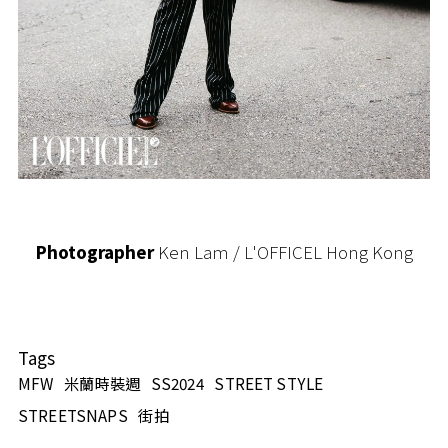
Photographer
Ken Lam / L'OFFICEL Hong Kong
Tags
MFW
米蘭時裝週
SS2024
STREET STYLE
STREETSNAPS
街拍