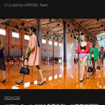
手袋更是這樣存在，自問世至今，一直有着舉足輕重的地
17.11.2025 by L'OFFICIEL Team
位。如果說每個女生的第一個夢想手袋是 Chanel，那 2.55
就是無可動搖的首選，不論70 年前還是 70 年後，大眾始終
愛它的雋永與優雅。那麼這個手袋是怎麼誕生的呢？又為
甚麼取名叫 2.55 ？今天就由《L'Officiel HK》帶你穿越流金
歲月，回顧 2.55 的誕生故事。
FASHION