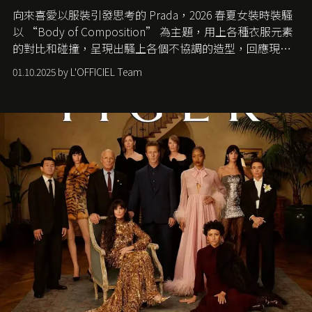
向來喜愛以服裝引發思考的 Prada，2026 春夏女裝時裝騷
以 “Body of Composition” 為主題，用上各種衣服元素
的對比和碰撞，呈現出騷上各個不協調的造型，回應現今
社會各種資訊、文化超載的現象。
01.10.2025 by L'OFFICIEL Team