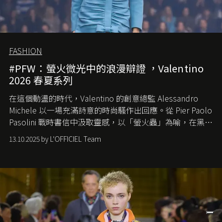
FASHION
#PFW：螢火微光中的浪漫辯證 ，Valentino
2026 春夏系列
在這個動盪的時代，
Valentino
的創意總監
Alessandro
Michele
以一場充滿詩意的時尚騷作出回應。從
Pier Paolo
Pasolini
戰時書信中汲取靈感，以「螢火蟲」為喻，在黑暗
中找尋希望的微光。
13.10.2025 by L'OFFICIEL Team