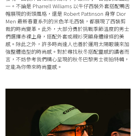
一。不論是
Pharrell Williams
以牛仔西裝外套搭配鴨舌
帽展現的街頭風格，還是
Robert Pattinson
身穿
Dior
Men
最新春夏系列的米色羊毛西裝，都展現了西裝剪
裁的時尚變革。此外，大部分勇於挑戰季節溫度的男士
們選擇赤裸上身，搭配外套或襯衫突顯身體線條的美
感。除此之外，許多時尚達人也善於運用太陽眼鏡來加
強整體造型的時尚感。對於尋找秋冬搭配靈感的讀者而
言，不妨參考我們精心呈現的秋冬巴黎男士街拍特輯，
定能為你帶來時尚靈感。