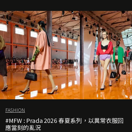
就是無可動搖的首選，不論70 年前還是 70 年後，大眾始終
愛它的雋永與優雅。那麼這個手袋是怎麼誕生的呢？又為
甚麼取名叫 2.55 ？今天就由《L'Officiel HK》帶你穿越流金
歲月，回顧 2.55 的誕生故事。
FASHION
#MFW : Prada 2026 春夏系列，以異常衣服回
應當刻的亂況