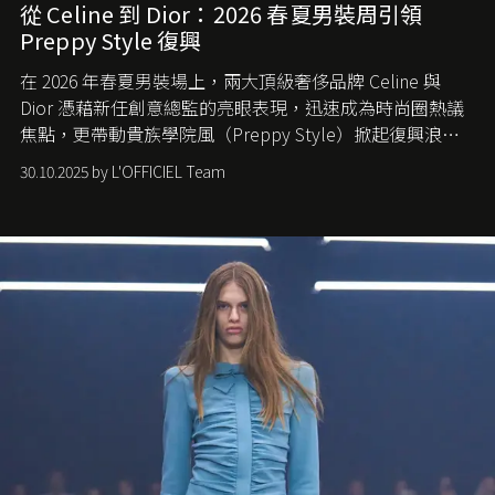
從 Celine 到 Dior：2026 春夏男裝周引領
Preppy Style 復興
在 2026 年春夏男裝場上，兩大頂級奢侈品牌 Celine 與
Dior 憑藉新任創意總監的亮眼表現，迅速成為時尚圈熱議
焦點，更帶動貴族學院風（Preppy Style）掀起復興浪
潮，讓這股經典風格再度回到大眾視線。
30.10.2025 by L'OFFICIEL Team