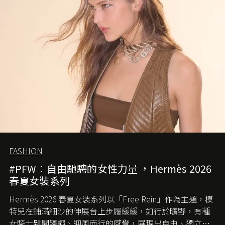
FASHION
#PFW：自由馳騁的女性力量 ，Hermès 2026
春夏女裝系列
Hermès 2026 春夏女裝系列以「Free Rein」作為主題，模
特兒在鋪滿細沙的伸展台上步履緩緩，如行於曠野，有種
女騎士鬆開韁繩、迎風而行的感覺，展現出自由、獨立與