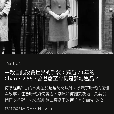
FASHION
一款自此改變世界的手袋：跨越 70 年的
Chanel 2.55，為甚麼至今仍是夢幻逸品？
何謂經典? 它的本質在於超越時間以外，承載了時代的記憶
與故事，任憑時代如何變遷，潮流如何翻天覆地，只要我
們再次拿起，它依然能夠回應當下的審美。Chanel 的 2.55
手袋更是這樣存在，自問世至今，一直有着舉足輕重的地
17.11.2025 by L'OFFICIEL Team
位。如果說每個女生的第一個夢想手袋是 Chanel，那 2.55