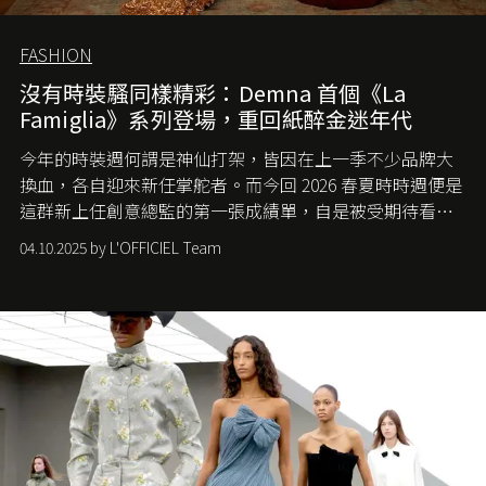
FASHION
沒有時裝騷同樣精彩：Demna 首個《La
Famiglia》系列登場，重回紙醉金迷年代
今年的時裝週何謂是神仙打架，皆因在上一季不少品牌大
換血，各自迎來新任掌舵者。而今回 2026 春夏時時週便是
這群新上任創意總監的第一張成績單，自是被受期待看他
們如何各顯神通。意大利老牌 Gucci 在過去幾個季度業績
04.10.2025 by L'OFFICIEL Team
難已救回，開雲集團任命成功曾翻轉 Balenciaga 的愛將
Demna Gvasalia 接手，複製過往的成功。當時消息一出集
團市值一日蒸發 30 億美元，大眾擔心走得太前的 Demna
會忽略品牌的美學基礎，最後變成三不像。而從剛剛推出
的首作所造成的話題及關注度，我們便知道 Demna 沒這麼
簡單，一個嶄新的 Gucci 時代已經展開！