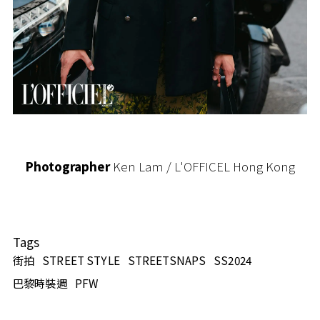
Photographer
Ken Lam / L'OFFICEL Hong Kong
Tags
街拍
STREET STYLE
STREETSNAPS
SS2024
巴黎時裝週
PFW