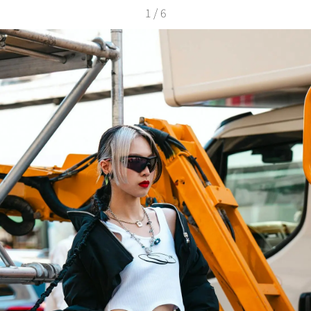
1
/
6