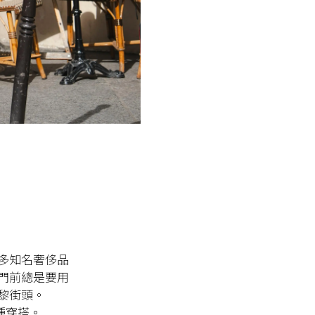
多知名奢侈品
門前總是要用
黎街頭。
各種穿搭。