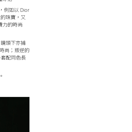
如以 Dior
精緻的珠寶，又
不費力的時尚
L 鏡頭下亦捕
又時尚；叛逆的
 外套配同色長
。