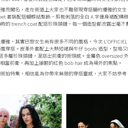
雅而聞名，走在街道上大家也不難發現穿搭簡約優雅的女生，例
Jacket 套裝配搭蝴蝶結髮飾，剪裁俐落的全白 A 字連身裙配
的 trench coat 配搭珍珠頸鏈，每一個造型都流露出毫
優雅，其實巴黎女生尚有很多不同的風格，今次 L'OFFICIE
風穿搭。皮革外套配上大熱短裙與牛仔 boots 造型，型格
e 配搭多層珍珠頸鏈，混搭出前衛的街頭感。金屬色 oversized
來已相當前衛，再加上搶眼的紅色 bob hair 成為場外的焦點。
個街拍特集，相信能為你帶來無限的穿搭靈感，大家不妨參考