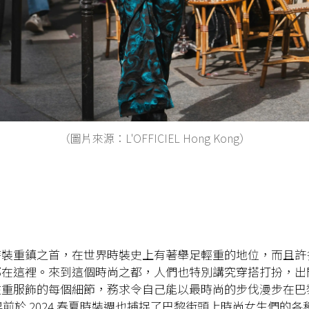
（圖片來源：L'OFFICIEL Hong Kong）
時裝重鎮之首，在世界時裝史上有著舉足輕重的地位，而且許
都在這裡。來到這個時尚之都，人們也特別講究穿搭打扮，出
注重服飾的每個細節，務求令自己能以最時尚的步伐漫步在巴
IEL 早前於 2024 春夏時裝週也捕捉了巴黎街頭上時尚女生們的