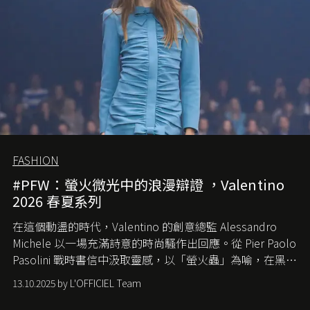
FASHION
#PFW：螢火微光中的浪漫辯證 ，Valentino
2026 春夏系列
在這個動盪的時代，
Valentino
的創意總監
Alessandro
Michele
以一場充滿詩意的時尚騷作出回應。從
Pier Paolo
Pasolini
戰時書信中汲取靈感，以「螢火蟲」為喻，在黑暗
中找尋希望的微光。
13.10.2025 by L'OFFICIEL Team