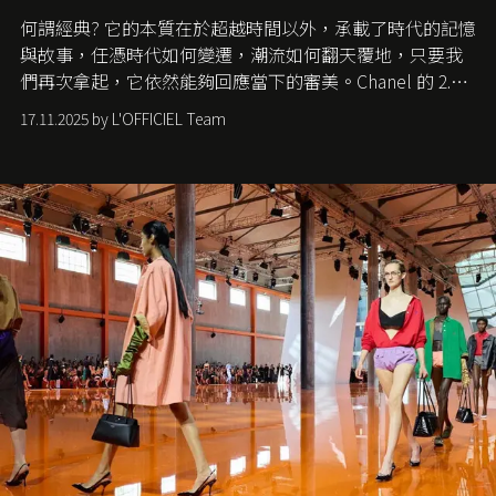
何謂經典? 它的本質在於超越時間以外，承載了時代的記憶
與故事，任憑時代如何變遷，潮流如何翻天覆地，只要我
們再次拿起，它依然能夠回應當下的審美。Chanel 的 2.55
手袋更是這樣存在，自問世至今，一直有着舉足輕重的地
17.11.2025 by L'OFFICIEL Team
位。如果說每個女生的第一個夢想手袋是 Chanel，那 2.55
就是無可動搖的首選，不論70 年前還是 70 年後，大眾始終
愛它的雋永與優雅。那麼這個手袋是怎麼誕生的呢？又為
甚麼取名叫 2.55 ？今天就由《L'Officiel HK》帶你穿越流金
歲月，回顧 2.55 的誕生故事。