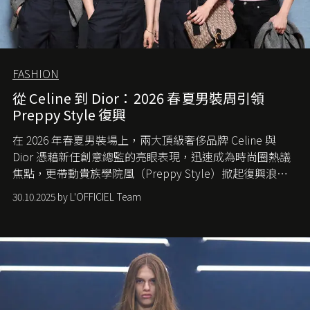
FASHION
從 Celine 到 Dior：2026 春夏男裝周引領
Preppy Style 復興
在 2026 年春夏男裝場上，兩大頂級奢侈品牌 Celine 與
Dior 憑藉新任創意總監的亮眼表現，迅速成為時尚圈熱議
焦點，更帶動貴族學院風（Preppy Style）掀起復興浪
潮，讓這股經典風格再度回到大眾視線。
30.10.2025 by L'OFFICIEL Team