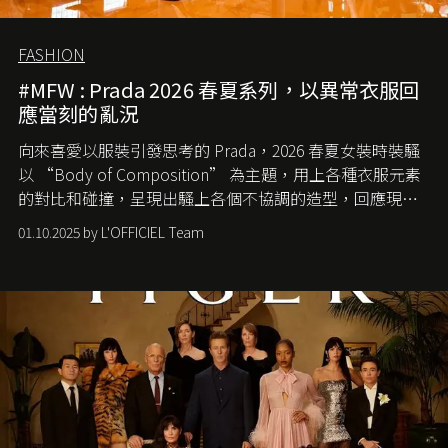
FASHION
#MFW : Prada 2026 春夏系列，以異常衣服回
應當刻的亂況
向來喜愛以服裝引發思考的 Prada，2026 春夏女裝時裝騷
以 “Body of Composition” 為主題，用上各種衣服元素
的對比和碰撞，呈現出騷上各個不協調的造型，回應現今
社會各種資訊、文化超載的現象。
01.10.2025 by L'OFFICIEL Team