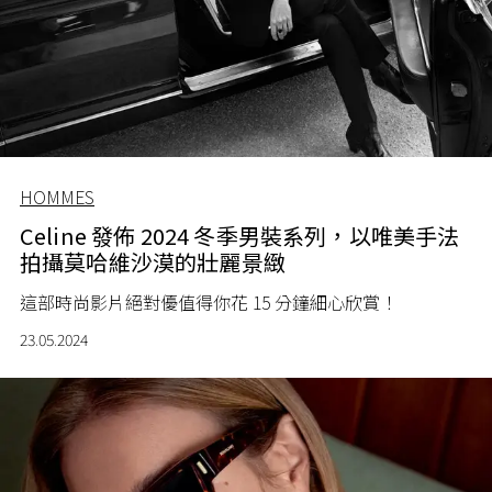
HOMMES
Celine 發佈 2024 冬季男裝系列，以唯美手法
拍攝莫哈維沙漠的壯麗景緻
這部時尚影片絕對優值得你花 15 分鐘細心欣賞！
23.05.2024