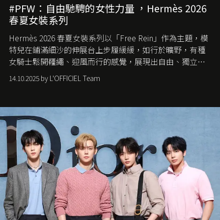
#PFW：自由馳騁的女性力量 ，Hermès 2026
春夏女裝系列
Hermès 2026 春夏女裝系列以「Free Rein」作為主題，模
特兒在鋪滿細沙的伸展台上步履緩緩，如行於曠野，有種
女騎士鬆開韁繩、迎風而行的感覺，展現出自由、獨立與
從容的態度。
14.10.2025 by L'OFFICIEL Team