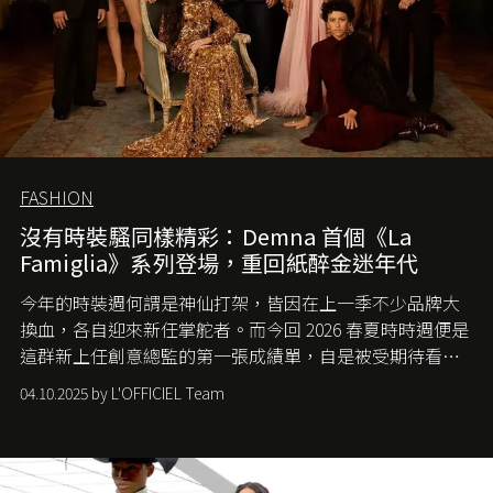
FASHION
沒有時裝騷同樣精彩：Demna 首個《La
Famiglia》系列登場，重回紙醉金迷年代
今年的時裝週何謂是神仙打架，皆因在上一季不少品牌大
換血，各自迎來新任掌舵者。而今回 2026 春夏時時週便是
這群新上任創意總監的第一張成績單，自是被受期待看他
們如何各顯神通。意大利老牌 Gucci 在過去幾個季度業績
04.10.2025 by L'OFFICIEL Team
難已救回，開雲集團任命成功曾翻轉 Balenciaga 的愛將
Demna Gvasalia 接手，複製過往的成功。當時消息一出集
團市值一日蒸發 30 億美元，大眾擔心走得太前的 Demna
會忽略品牌的美學基礎，最後變成三不像。而從剛剛推出