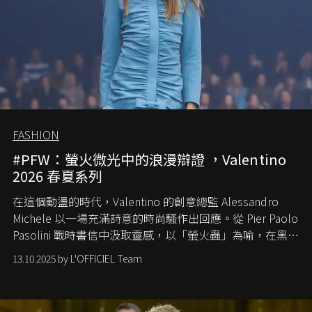
FASHION
#PFW：螢火微光中的浪漫辯證 ，Valentino
2026 春夏系列
在這個動盪的時代，
Valentino
的創意總監
Alessandro
Michele
以一場充滿詩意的時尚騷作出回應。從
Pier Paolo
Pasolini
戰時書信中汲取靈感，以「螢火蟲」為喻，在黑暗
中找尋希望的微光。
13.10.2025 by L'OFFICIEL Team