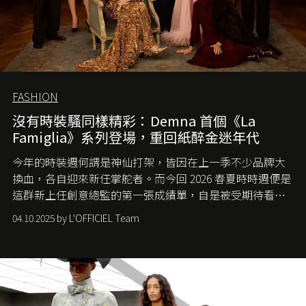
FASHION
沒有時裝騷同樣精彩：Demna 首個《La
Famiglia》系列登場，重回紙醉金迷年代
今年的時裝週何謂是神仙打架，皆因在上一季不少品牌大
換血，各自迎來新任掌舵者。而今回 2026 春夏時時週便是
這群新上任創意總監的第一張成績單，自是被受期待看他
們如何各顯神通。意大利老牌 Gucci 在過去幾個季度業績
04.10.2025 by L'OFFICIEL Team
難已救回，開雲集團任命成功曾翻轉 Balenciaga 的愛將
Demna Gvasalia 接手，複製過往的成功。當時消息一出集
團市值一日蒸發 30 億美元，大眾擔心走得太前的 Demna
會忽略品牌的美學基礎，最後變成三不像。而從剛剛推出
的首作所造成的話題及關注度，我們便知道 Demna 沒這麼