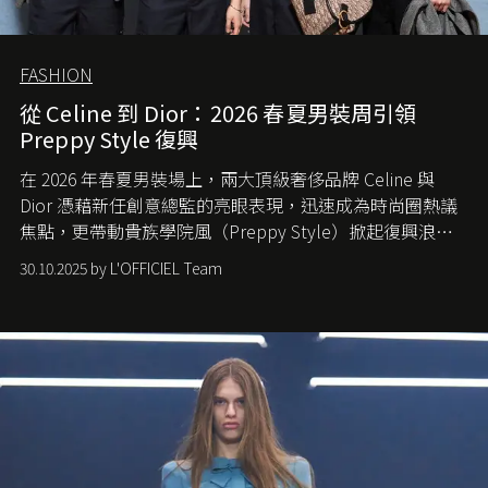
FASHION
從 Celine 到 Dior：2026 春夏男裝周引領
Preppy Style 復興
在 2026 年春夏男裝場上，兩大頂級奢侈品牌 Celine 與
Dior 憑藉新任創意總監的亮眼表現，迅速成為時尚圈熱議
焦點，更帶動貴族學院風（Preppy Style）掀起復興浪
潮，讓這股經典風格再度回到大眾視線。
30.10.2025 by L'OFFICIEL Team