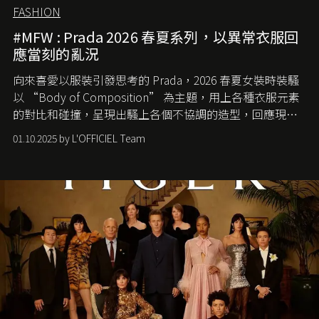
FASHION
#MFW : Prada 2026 春夏系列，以異常衣服回
應當刻的亂況
向來喜愛以服裝引發思考的 Prada，2026 春夏女裝時裝騷
以 “Body of Composition” 為主題，用上各種衣服元素
的對比和碰撞，呈現出騷上各個不協調的造型，回應現今
社會各種資訊、文化超載的現象。
01.10.2025 by L'OFFICIEL Team