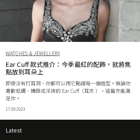
WATCHES & JEWELLERY
Ear Cuff 款式推介：今季最紅的配飾，就將焦
點放到耳朵上
即使沒有打耳洞，你都可以用它點綴每一個造型。無論你
喜歡低調、精緻或浮誇的 Ear Cuff（耳夾 ），這篇亦能滿
足你。
17.09.2023
Latest