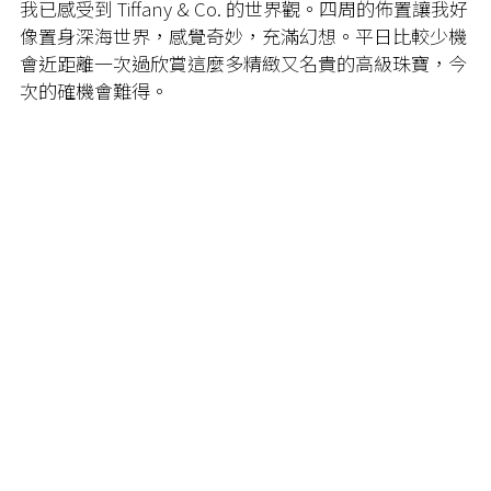
我已感受到 Tiffany & Co. 的世界觀。四周的佈置讓我好
像置身深海世界，感覺奇妙，充滿幻想。平日比較少機
會近距離一次過欣賞這麼多精緻又名貴的高級珠寶，今
次的確機會難得。