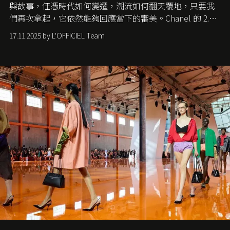
與故事，任憑時代如何變遷，潮流如何翻天覆地，只要我
們再次拿起，它依然能夠回應當下的審美。Chanel 的 2.55
手袋更是這樣存在，自問世至今，一直有着舉足輕重的地
17.11.2025 by L'OFFICIEL Team
位。如果說每個女生的第一個夢想手袋是 Chanel，那 2.55
就是無可動搖的首選，不論70 年前還是 70 年後，大眾始終
愛它的雋永與優雅。那麼這個手袋是怎麼誕生的呢？又為
甚麼取名叫 2.55 ？今天就由《L'Officiel HK》帶你穿越流金
歲月，回顧 2.55 的誕生故事。