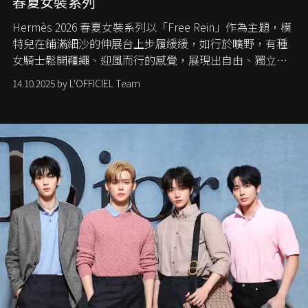
春夏女裝系列
Hermès 2026 春夏女裝系列以「Free Rein」作為主題，模
特兒在鋪滿細沙的伸展台上步履緩緩，如行於曠野，有種
女騎士鬆開韁繩、迎風而行的感覺，展現出自由、獨立與
從容的態度。
14.10.2025 by L'OFFICIEL Team