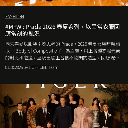
FASHION
#MFW : Prada 2026 春夏系列，以異常衣服回
應當刻的亂況
向來喜愛以服裝引發思考的 Prada，2026 春夏女裝時裝騷
以 “Body of Composition” 為主題，用上各種衣服元素
的對比和碰撞，呈現出騷上各個不協調的造型，回應現今
社會各種資訊、文化超載的現象。
01.10.2025 by L'OFFICIEL Team