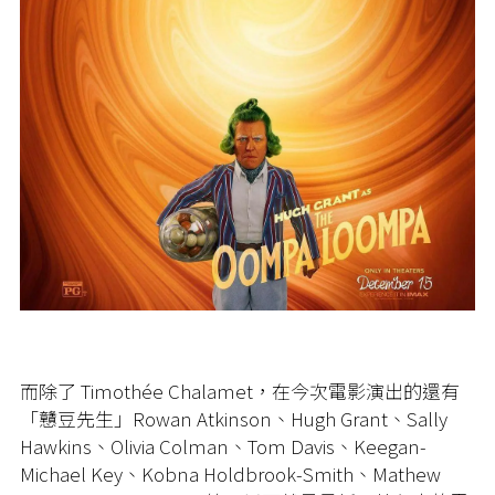
而除了 Timothée Chalamet，在今次電影演出的還有
「戇豆先生」Rowan Atkinson、Hugh Grant、Sally
Hawkins、Olivia Colman、Tom Davis、Keegan-
Michael Key、Kobna Holdbrook-Smith、Mathew