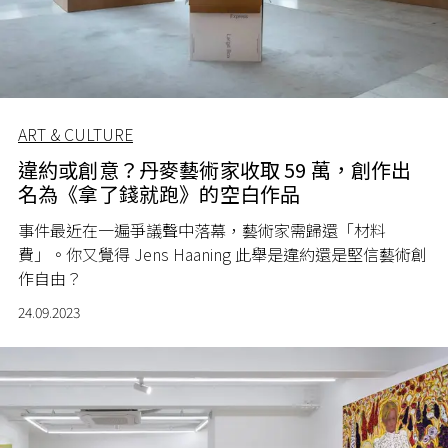
ART & CULTURE
違約或創意？丹麥藝術家收取 59 萬，創作出
名為《拿了錢就跑》的空白作品
事件最近在一遍爭議聲中落幕，藝術家需歸還「材料
費」。你又覺得 Jens Haaning 此舉是違約還是堅信藝術創
作自由？
24.09.2023