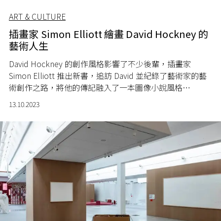
ART & CULTURE
插畫家 Simon Elliott 繪畫 David Hockney 的
藝術人生
David Hockney 的創作風格影響了不少後輩，
插畫家
Simon Elliott 推出新書，追訪
David 並紀錄了藝術家的
藝
術創作之路，將他的傳記融入了一本圖像小說風格
《Hockney: A Graphic Life》一書中。
13.10.2023