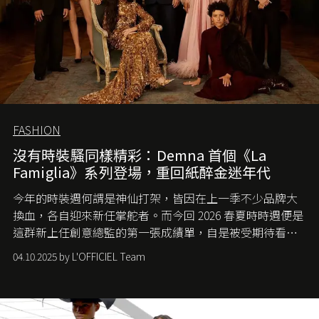
FASHION
沒有時裝騷同樣精彩：Demna 首個《La
Famiglia》系列登場，重回紙醉金迷年代
今年的時裝週何謂是神仙打架，皆因在上一季不少品牌大
換血，各自迎來新任掌舵者。而今回 2026 春夏時時週便是
這群新上任創意總監的第一張成績單，自是被受期待看他
們如何各顯神通。意大利老牌 Gucci 在過去幾個季度業績
04.10.2025 by L'OFFICIEL Team
難已救回，開雲集團任命成功曾翻轉 Balenciaga 的愛將
Demna Gvasalia 接手，複製過往的成功。當時消息一出集
團市值一日蒸發 30 億美元，大眾擔心走得太前的 Demna
會忽略品牌的美學基礎，最後變成三不像。而從剛剛推出