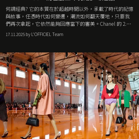
何謂經典? 它的本質在於超越時間以外，承載了時代的記憶
與故事，任憑時代如何變遷，潮流如何翻天覆地，只要我
們再次拿起，它依然能夠回應當下的審美。Chanel 的 2.55
手袋更是這樣存在，自問世至今，一直有着舉足輕重的地
17.11.2025 by L'OFFICIEL Team
位。如果說每個女生的第一個夢想手袋是 Chanel，那 2.55
就是無可動搖的首選，不論70 年前還是 70 年後，大眾始終
愛它的雋永與優雅。那麼這個手袋是怎麼誕生的呢？又為
甚麼取名叫 2.55 ？今天就由《L'Officiel HK》帶你穿越流金
歲月，回顧 2.55 的誕生故事。