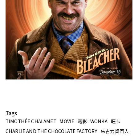
Tags
TIMOTHÉE CHALAMET
MOVIE
電影
WONKA
旺卡
CHARLIE AND THE CHOCOLATE FACTORY
朱古力獎門人