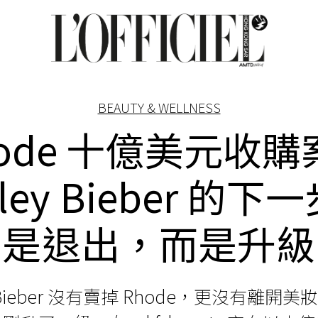
BEAUTY & WELLNESS
hode 十億美元收購
iley Bieber 的下
是退出，而是升級
y Bieber 沒有賣掉 Rhode，更沒有離開