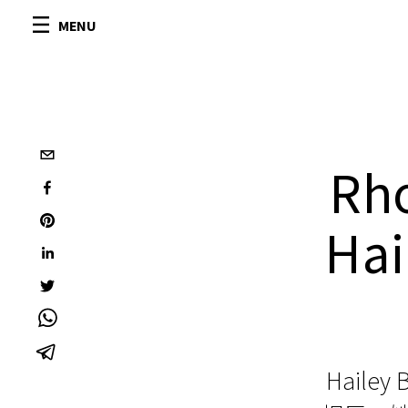
MENU
R
Ha
Haile