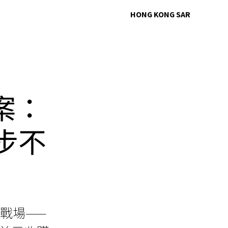
HONG KONG SAR
案：
一步不
美妝戰場——