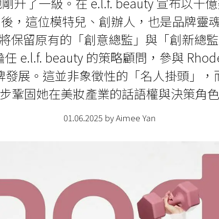
升了一級。在 e.l.f. beauty 宣布以
de 後，這位模特兒、創辦人，也是品牌靈
ey，將保留原有的「創意總監」與「創新總
 e.l.f. beauty 的策略顧問，參與 Rho
牌發展。這並非象徵性的「名人掛頭」，
步鞏固她在美妝產業的話語權與決策角
01.06.2025 by Aimee Yan