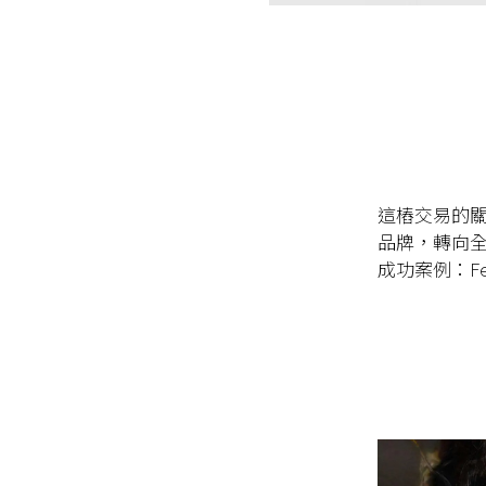
這樁交易的關
品牌，轉向
成功案例：Fen