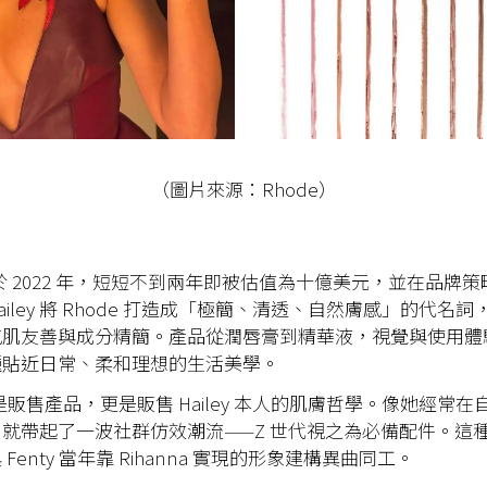
（圖片來源：Rhode）
成立於 2022 年，短短不到兩年即被估值為十億美元，並在品牌
iley 將 Rhode 打造成「極簡、清透、自然膚感」的代名
感肌友善與成分精簡。產品從潤唇膏到精華液，視覺與使用體
種貼近日常、柔和理想的生活美學。
只是販售產品，更是販售 Hailey 本人的肌膚哲學。像她經常
就帶起了一波社群仿效潮流——Z 世代視之為必備配件。這
Fenty 當年靠 Rihanna 實現的形象建構異曲同工。