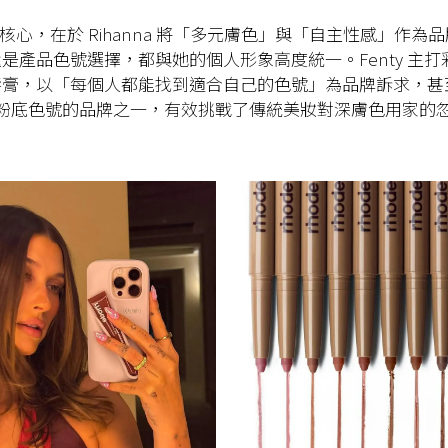
功的核心，在於 Rihanna 將「多元膚色」與「自主性感」作
是產品色號選擇，都與她的個人形象高度統一。Fenty 主
唇膏，以「每個人都能找到適合自己的色號」為品牌訴求，甚
以上粉底色號的品牌之一，有效挑戰了傳統美妝對深膚色用家的