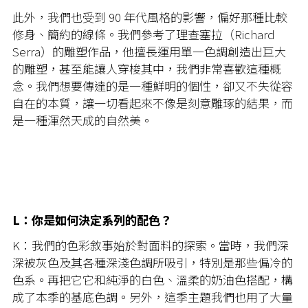
此外，我們也受到 90 年代風格的影響，偏好那種比較
修身、簡約的線條。我們參考了理查塞拉（Richard
Serra）的雕塑作品，他擅長運用單一色調創造出巨大
的雕塑，甚至能讓人穿梭其中，我們非常喜歡這種概
念。我們想要傳達的是一種鮮明的個性，卻又不失從容
自在的本質，讓一切看起來不像是刻意雕琢的結果，而
是一種渾然天成的自然美。
L：你是如何決定系列的配色？
K：我們的色彩敘事始於對面料的探索。當時，我們深
深被灰色及其各種深淺色調所吸引，特別是那些偏冷的
色系。再把它它和純淨的白色、溫柔的奶油色搭配，構
成了本季的基底色調。另外，這季主題我們也用了大量