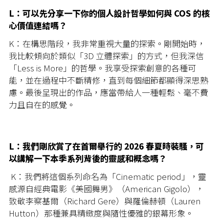
L：可以先分享一下你的個人設計哲學如何與 COS 的核
心價值連結嗎？
K：在構思階段，我非常重視大量的探索。剛開始時，
我比較傾向於類似「3D 立體探索」的方式，但我深信
「Less is More」的哲學。我享受探索創意的各種可
能，並在過程中不斷精修，直到每個細節都顯得深思熟
慮。最後呈現出的作品，應當帶給人一種輕鬆、毫不費
力且自在的感覺。
L：我們剛欣賞了在首爾舉行的 2026 春夏時裝騷，可
以講解一下本季系列背後的靈感和概念嗎？
K：我們將這個系列命名為「Cinematic period」，靈
感源自經典電影《美國舞男》（American Gigolo），
致敬李察基爾（Richard Gere）與羅倫赫頓（Lauren
Hutton）那種兼具精緻度與隨性優雅的銀幕形象。