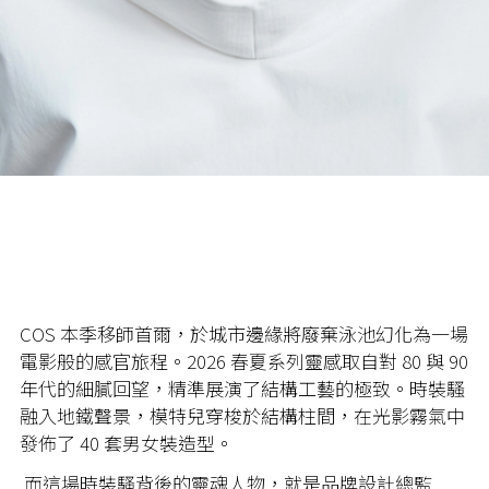
COS 本季移師首爾，於城市邊緣將廢棄泳池幻化為一場
電影般的感官旅程。2026 春夏系列靈感取自對 80 與 90
年代的細膩回望，精準展演了結構工藝的極致。時裝騷
融入地鐵聲景，模特兒穿梭於結構柱間，在光影霧氣中
發佈了 40 套男女裝造型。
而這場時裝騷背後的靈魂人物，就是品牌設計總監