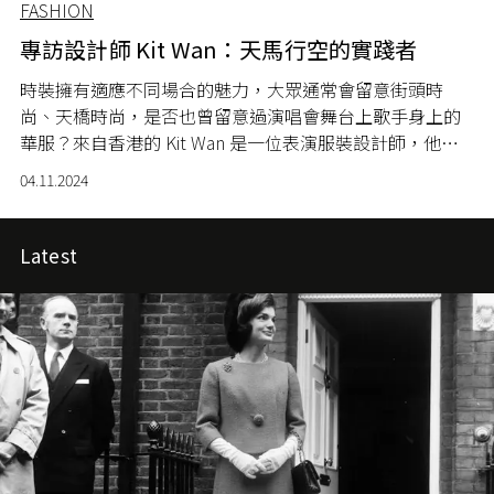
FASHION
專訪設計師 Kit Wan：天馬行空的實踐者
時裝擁有適應不同場合的魅力，大眾通常會留意街頭時
尚、天橋時尚，是否也曾留意過演唱會舞台上歌手身上的
華服？來自香港的 Kit Wan 是一位表演服裝設計師，他曾
經為張敬軒、郭富城、鄭秀文等一眾著名歌手進行演唱會
04.11.2024
的服裝設計。今次， L'OFFICIEL 與 Kit Wan 開啟了一場對
話，我們談到他那極具視覺衝擊力的作品，亦看到了隱藏
在誇張演出服背後理性的製衣思考和邏輯。
Latest