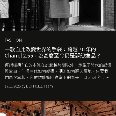
FASHION
一款自此改變世界的手袋：跨越 70 年的
Chanel 2.55，為甚麼至今仍是夢幻逸品？
何謂經典? 它的本質在於超越時間以外，承載了時代的記憶
與故事，任憑時代如何變遷，潮流如何翻天覆地，只要我
們再次拿起，它依然能夠回應當下的審美。Chanel 的 2.55
手袋更是這樣存在，自問世至今，一直有着舉足輕重的地
17.11.2025 by L'OFFICIEL Team
位。如果說每個女生的第一個夢想手袋是 Chanel，那 2.55
就是無可動搖的首選，不論70 年前還是 70 年後，大眾始終
愛它的雋永與優雅。那麼這個手袋是怎麼誕生的呢？又為
甚麼取名叫 2.55 ？今天就由《L'Officiel HK》帶你穿越流金
歲月，回顧 2.55 的誕生故事。