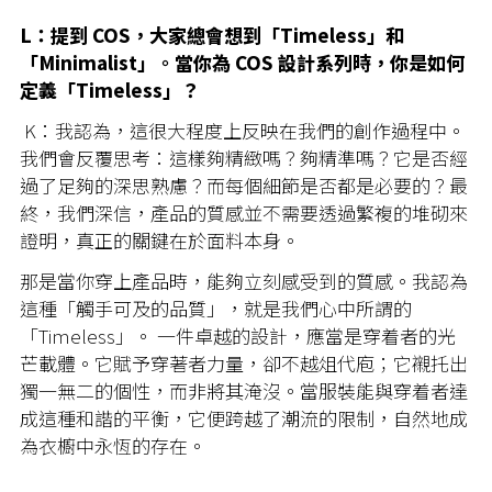
L：提到 COS，大家總會想到「Timeless」和
「Minimalist」。當你為 COS 設計系列時，你是如何
定義「Timeless」？
K：我認為，這很大程度上反映在我們的創作過程中。
我們會反覆思考：這樣夠精緻嗎？夠精準嗎？它是否經
過了足夠的深思熟慮？而每個細節是否都是必要的？最
終，我們深信，產品的質感並不需要透過繁複的堆砌來
證明，真正的關鍵在於面料本身。
那是當你穿上產品時，能夠立刻感受到的質感。我認為
這種「觸手可及的品質」，就是我們心中所謂的
「Timeless」。 一件卓越的設計，應當是穿着者的光
芒載體。它賦予穿著者力量，卻不越俎代庖；它襯托出
獨一無二的個性，而非將其淹沒。當服裝能與穿着者達
成這種和諧的平衡，它便跨越了潮流的限制，自然地成
為衣櫥中永恆的存在。