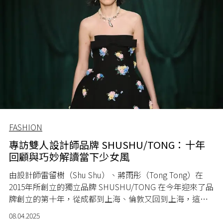
FASHION
專訪雙人設計師品牌 SHUSHU/TONG：十年
回顧與巧妙解讀當下少女風
由設計師雷留樹（Shu Shu）、蔣雨彤（Tong Tong）在
2015年所創立的獨立品牌 SHUSHU/TONG 在今年迎來了品
牌創立的第十年，從成都到上海、倫敦又回到上海，這對
年輕組合正在帶著品牌以令人驚喜的速度向前邁進，並透
08.04.2025
過對當下少女風的巧妙解讀，以及對製衣剪裁的精準把