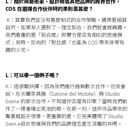
L：關於與藝術家、設計師或其他品牌的跨界合作，
COS 在選擇合作伙伴時的準則是甚麼？
K：其實我們並沒有甚麼制式的合作策略。通常是順其
自然，如果有人選對了、理念契合，我們就會感興趣。
我們看重的是「契合度」即雙方是否有相似的思維模
式；有時，反向的「對比感「也能為 COS 帶來非常有
趣的火花。
L：可以舉一個例子嗎？
K：這很難抉擇，因為我們進行過無數次合作。但我會
說，在米蘭家具展（Salone del Mobile）與 Studio
Swine 的那次合作。不知道你否還有印象？當時我們創
作了一棵會噴出氣泡的樹，在那一刻，這件作品帶來的
驚喜感超乎想像，更重要的是，它完美體現了 Studio
Swin e設計思維與我們的品牌理念產生深層的共鳴。