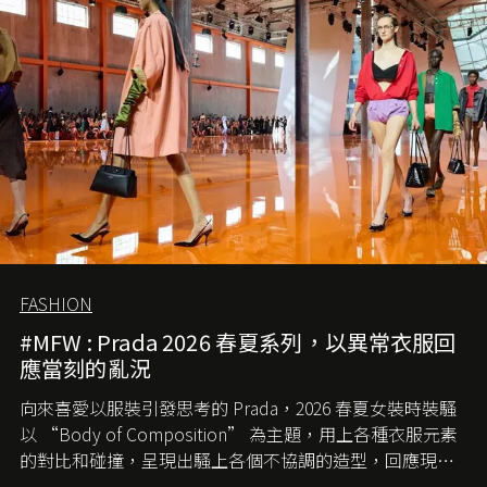
FASHION
#MFW : Prada 2026 春夏系列，以異常衣服回
應當刻的亂況
向來喜愛以服裝引發思考的 Prada，2026 春夏女裝時裝騷
以 “Body of Composition” 為主題，用上各種衣服元素
的對比和碰撞，呈現出騷上各個不協調的造型，回應現今
社會各種資訊、文化超載的現象。