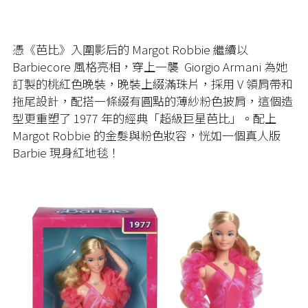
憑《芭比》入圍影后的 Margot Robbie 繼續以
Barbiecore 風格亮相，穿上一襲 Giorgio Armani 為她
訂製的桃紅色晚裝，晚裝上綴滿珠片，採用 V 領肩帶和
拖尾設計，配搭一條綴有圓點的薄紗粉色
披肩
，這個造
型更重塑了 1977 年的經典「超級巨星芭比」。配上
Margot Robbie 的金髮與粉色妝容，恍如一個真人版
Barbie 現身紅地毯！