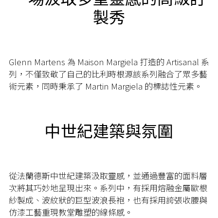
製秀
Glenn Martens 為 Maison Margiela 打造的 Artisanal 系
列，不僅致敬了自己的比利時根源該系列融合了眾多藝
術元素，同時秉承了 Martin Margiela 的標誌性元素。
中世紀建築與氛圍
從法蘭德斯中世紀建築汲取靈感，並通過豐富的面料層
次將其巧妙地呈現出來。系列中，有採用熔融金屬歐根
紗製成、波紋狀的巨型波浪長袍，也有採用誇張收腰與
仿漆工藝重現教堂雕塑的線條感。