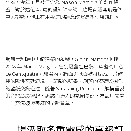
45%。今年 1 月被任命為 Maison Margiela 的創作總
監。對於這位 42 歲的設計師來說，這場首騷無疑是個
重大挑戰，他正在用叛逆的詩意改寫高級時裝規則。
受到比利時中世紀建築的啟發，Glenn Martens 回到
2008 年 Martin Margiela 告別騷舊址巴黎 104 藝術中心
Le Centquatre，騷場內，牆面與地面被拼貼成一片碎
裂的歐洲宮廷幻境——斑駁的壁畫、剝落的瓷磚與褪色
的壁紙交織碰撞。隨著 Smashing Pumpkins 解構重製
的音樂緩緩響起，詭譎而迷人的氛圍蔓延，為品牌揭開
一個充滿破壞美感的全新篇章。
一場汲取多重靈感的高級訂