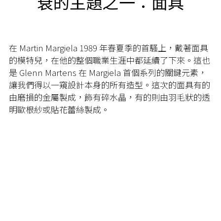
衰的主題之一：面具
在 Martin Margiela 1989 年春夏季的首騷上，戴著面具
的模特兒，在他的整個職業生涯中都延續了下來。這也
是 Glenn Martens 在 Margiela 首個系列的關鍵元素，
讓我們得以一窺設計本身的所有造型。這次的面具有的
由磨損的金屬製成，飾有碎水晶，有的則由羽毛狀的透
明歐根紗或貼花蕾絲製成。