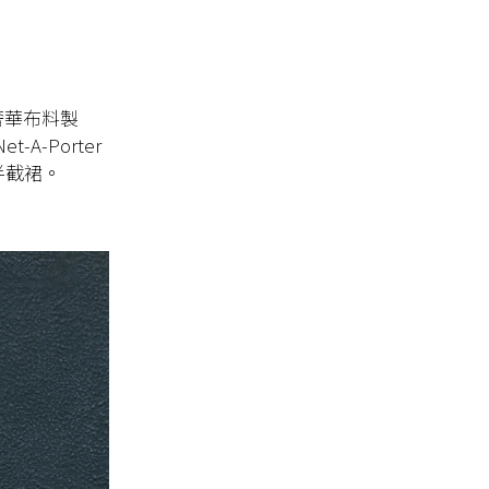
奢華布料製
-A-Porter
半截裙。