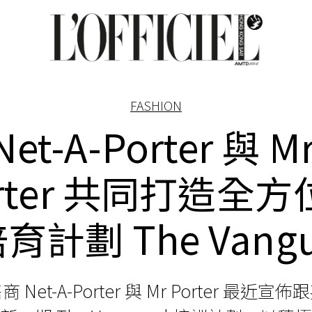
FASHION
Net-A-Porter 與 Mr
rter 共同打造全
育計劃 The Vangu
Net-A-Porter 與 Mr Porter 最近