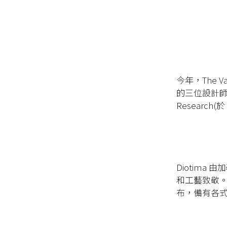
今年，The 
的三位設計師品牌分
Researc
Diotima 
和工藝致敬
布，備有各式圖