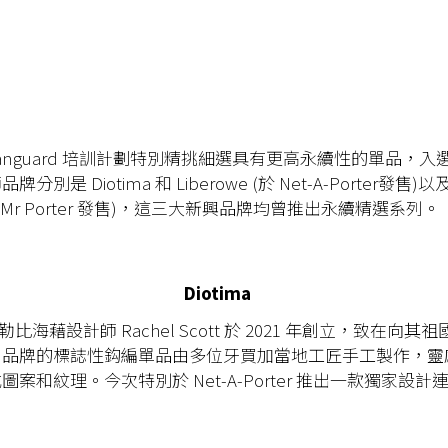
Vanguard 培訓計劃特別精挑細選具有更高永續性的單品，入選 
別是 Diotima 和 Liberowe (於 Net-A-Porter發售)以及 
h(於 Mr Porter 發售)，這三大新興品牌均曾推出永續精選系列。
Diotima
由加勒比海藉設計師 Rachel Scott 於 2021 年創立，致在向
。品牌的標誌性鈎編單品由多位牙買加當地工匠手工製作，靈
案和紋理。今次特別於 Net-A-Porter 推出一款獨家設計