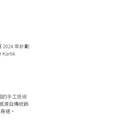
2024 年計劃
Kartik
其祖國的手工技術
感源自傳統飾
連身裙。