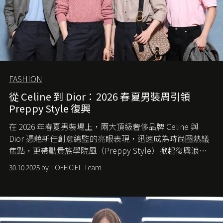
FASHION
從 Celine 到 Dior：2026 春夏男裝周引領
Preppy Style 復興
在 2026 年春夏男裝場上，兩大頂級奢侈品牌 Celine 與
Dior 憑藉新任創意總監的亮眼表現，迅速成為時尚圈熱議
焦點，更帶動貴族學院風（Preppy Style）掀起復興浪
潮，讓這股經典風格再度回到大眾視線。
30.10.2025 by L'OFFICIEL Team