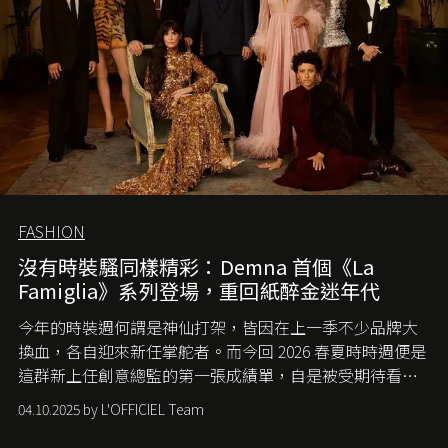
FASHION
沒有時裝騷同樣精彩：Demna 首個《La
Famiglia》系列登場，重回紙醉金迷年代
今年的時裝週何謂是神仙打架，皆因在上一季不少品牌大
換血，各自迎來新任掌舵者。而今回 2026 春夏時時週便是
這群新上任創意總監的第一張成績單，自是被受期待看他
們如何各顯神通。意大利老牌 Gucci 在過去幾個季度業績
04.10.2025 by L'OFFICIEL Team
難已救回，開雲集團任命成功曾翻轉 Balenciaga 的愛將
Demna Gvasalia 接手，複製過往的成功。當時消息一出集