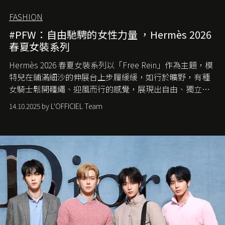
FASHION
#PFW：自由馳騁的女性力量 ，Hermès 2026
春夏女裝系列
Hermès 2026 春夏女裝系列以「Free Rein」作為主題，模
特兒在鋪滿細沙的伸展台上步履緩緩，如行於曠野，有種
女騎士鬆開韁繩、迎風而行的感覺，展現出自由、獨立與
從容的態度。
14.10.2025 by L'OFFICIEL Team