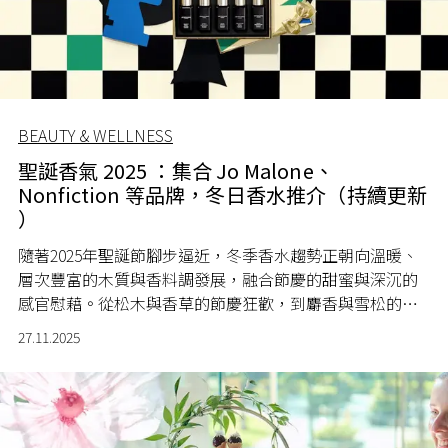
BEAUTY & WELLNESS
聖誕香氣 2025 ：集合 Jo Malone、
Nonfiction 等品牌，冬日香水推介（持續更新
）
隨著2025年聖誕節腳步逼近，冬季香水趨勢正朝向溫暖、
層次豐富的木質與香料調發展，融合節慶的甜蜜與深沉的
感官慰藉。從松木與香草的節慶狂歡，到麝香與雪松的寧
靜轉折，讓每一次噴灑成為儀式般的享受。L'OFFICIEL
27.11.2025
HONG KONG嚴選2025年最新冬季限定的熱門香水，讓你
的香氣於聖誕蔓延。