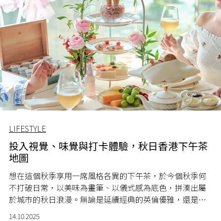
LIFESTYLE
投入視覺、味覺與打卡體驗，秋日香港下午茶
地圖
想在這個秋季享用一席風格各異的下午茶，於今個秋季何
不打破日常，以美味為畫筆、以儀式感為底色，拼湊出屬
於城市的秋日浪漫。無論是延續經典的英倫優雅，還是眺
望海上維港的迷人景致，投入視覺、味覺與打卡體驗的全
14.10.2025