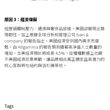
原因 3：經濟復蘇
經歷過關稅壓力、通漲與奢侈品放緩，美國卻展現出展
現韌性，加上根據全球分析和管理公司 bain &
company 的報告指出，美國經濟受到國內需求而復
甦，由 Altgamma 的報告預測隨著高淨值人士數量的
增加，北美經濟預計將成長 4.5%，從種種數據上也顯
示美國經濟前景樂觀，讓品牌相合真正穩定且高潛力的
核心客群將在紐約與洛杉磯等地。
Tags