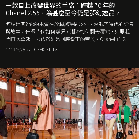
一款自此改變世界的手袋：跨越 70 年的
Chanel 2.55，為甚麼至今仍是夢幻逸品？
何謂經典? 它的本質在於超越時間以外，承載了時代的記憶
與故事，任憑時代如何變遷，潮流如何翻天覆地，只要我
們再次拿起，它依然能夠回應當下的審美。Chanel 的 2.55
手袋更是這樣存在，自問世至今，一直有着舉足輕重的地
17.11.2025 by L'OFFICIEL Team
位。如果說每個女生的第一個夢想手袋是 Chanel，那 2.55
就是無可動搖的首選，不論70 年前還是 70 年後，大眾始終
愛它的雋永與優雅。那麼這個手袋是怎麼誕生的呢？又為
甚麼取名叫 2.55 ？今天就由《L'Officiel HK》帶你穿越流金
歲月，回顧 2.55 的誕生故事。