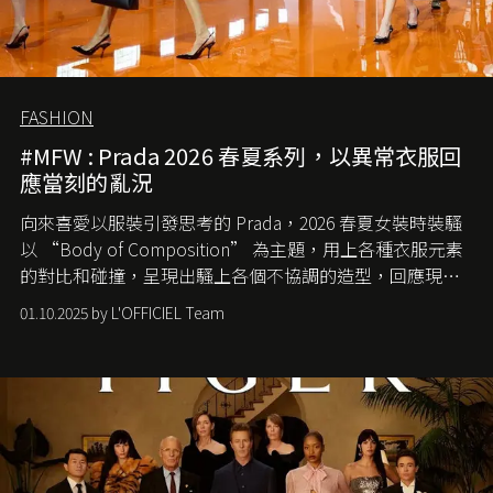
FASHION
#MFW : Prada 2026 春夏系列，以異常衣服回
應當刻的亂況
向來喜愛以服裝引發思考的 Prada，2026 春夏女裝時裝騷
以 “Body of Composition” 為主題，用上各種衣服元素
的對比和碰撞，呈現出騷上各個不協調的造型，回應現今
社會各種資訊、文化超載的現象。
01.10.2025 by L'OFFICIEL Team