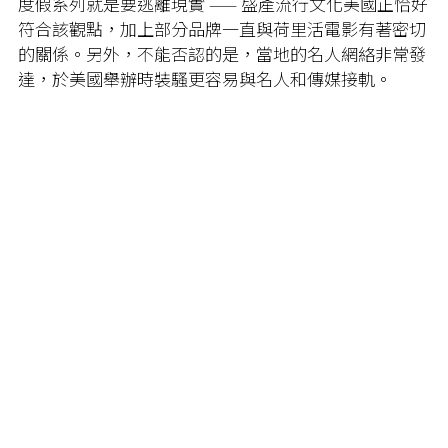
度假系列就是要逃離現實 —— 盛產流行文化美國正恰好
符合該觀點，加上部分品牌一直與荷里活電影有著密切
的關係。另外，不能否認的是，當地的名人網絡非常發
達，於美國舉辦時裝騷更容易與名人和傳媒接軌。