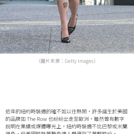
（圖片來源：Getty Images）
近年的紐約時裝週的確不如以往熱鬧，許多誕生於美國
的品牌如 The Row 也紛紛出走至歐洲，雖然曾有數字
說明在業績或媒體曝光上，紐約時裝週不比巴黎或米蘭
遜色，但美國時裝夢難免讓人覺得到了夢醒時份。