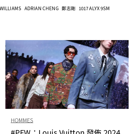
WILLIAMS
ADRIAN CHENG
鄭志剛
1017 ALYX 9SM
HOMMES
#PFW：Louis Vuitton 發佈 2024