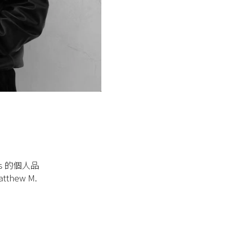
ms
的個人品
tthew M.