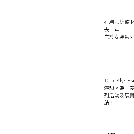
在創意總監
M
去十年中，
1
焦於女裝系
1017-Alyx-9
體驗。為了
列活動及展
結。