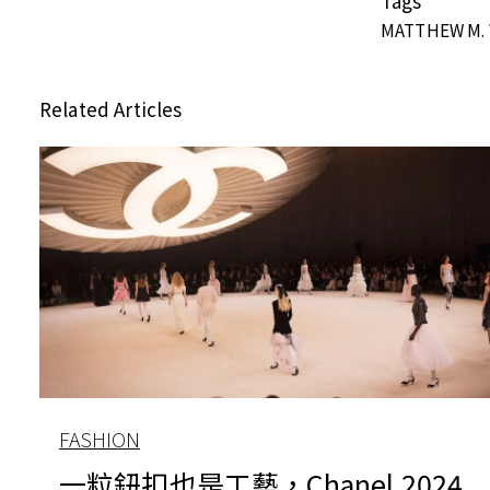
Tags
MATTHEW M. 
Related Articles
FASHION
一粒鈕扣也是工藝，Chanel 2024