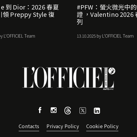
ne 到 Dior：2026 春夏
#PFW：螢火微光中
 Preppy Style 復
證 ，Valentino 202
列
by L'OFFICIEL Team
13.10.2025 by L'OFFICIEL Team
Contacts
Privacy Policy
Cookie Policy