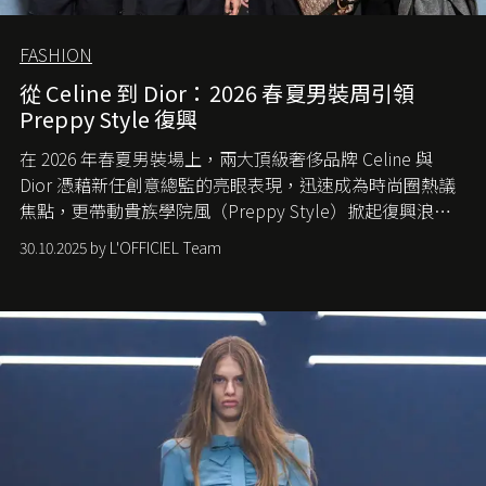
FASHION
從 Celine 到 Dior：2026 春夏男裝周引領
Preppy Style 復興
在 2026 年春夏男裝場上，兩大頂級奢侈品牌 Celine 與
Dior 憑藉新任創意總監的亮眼表現，迅速成為時尚圈熱議
焦點，更帶動貴族學院風（Preppy Style）掀起復興浪
潮，讓這股經典風格再度回到大眾視線。
30.10.2025 by L'OFFICIEL Team