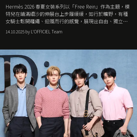
Hermès 2026 春夏女裝系列以「Free Rein」作為主題，模
特兒在鋪滿細沙的伸展台上步履緩緩，如行於曠野，有種
女騎士鬆開韁繩、迎風而行的感覺，展現出自由、獨立與
從容的態度。
14.10.2025 by L'OFFICIEL Team