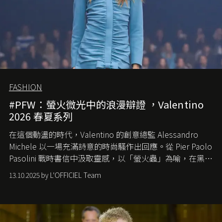
FASHION
#PFW：螢火微光中的浪漫辯證 ，Valentino
2026 春夏系列
在這個動盪的時代，
Valentino
的創意總監
Alessandro
Michele
以一場充滿詩意的時尚騷作出回應。從
Pier Paolo
Pasolini
戰時書信中汲取靈感，以「螢火蟲」為喻，在黑暗
中找尋希望的微光。
13.10.2025 by L'OFFICIEL Team