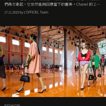
們再次拿起，它依然能夠回應當下的審美。Chanel 的 2.55
手袋更是這樣存在，自問世至今，一直有着舉足輕重的地
17.11.2025 by L'OFFICIEL Team
位。如果說每個女生的第一個夢想手袋是 Chanel，那 2.55
就是無可動搖的首選，不論70 年前還是 70 年後，大眾始終
愛它的雋永與優雅。那麼這個手袋是怎麼誕生的呢？又為
甚麼取名叫 2.55 ？今天就由《L'Officiel HK》帶你穿越流金
歲月，回顧 2.55 的誕生故事。
FASHION