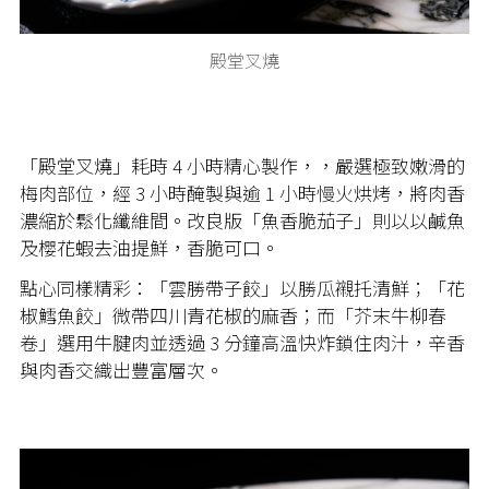
殿堂叉燒
「殿堂叉燒」耗時 4 小時精心製作，，嚴選極致嫩滑的
梅肉部位，經 3 小時醃製與逾 1 小時慢火烘烤，將肉香
濃縮於鬆化纖維間。改良版「魚香脆茄子」則以以鹹魚
及櫻花蝦去油提鮮，香脆可口。
點心同樣精彩：「雲勝帶子餃」以勝瓜襯托清鮮；「花
椒鱈魚餃」微帶四川青花椒的麻香；而「芥末牛柳春
卷」選用牛腱肉並透過 3 分鐘高溫快炸鎖住肉汁，辛香
與肉香交織出豐富層次。