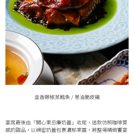
韭香藤椒蒸鱈魚 / 蔥油脆皮雞
宴席最後由「開心果忌廉奶蓋」收尾，這款仿照咖啡質
感的甜品，以綿密奶蓋包裹濃郁果露，將整場精緻饗宴