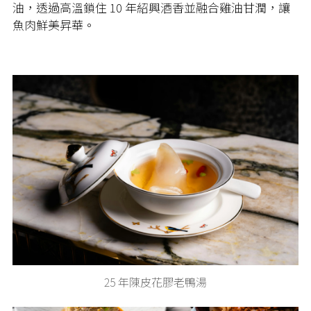
油，透過高溫鎖住 10 年紹興酒香並融合雞油甘潤，讓
魚肉鮮美昇華。
25 年陳皮花膠老鴨湯