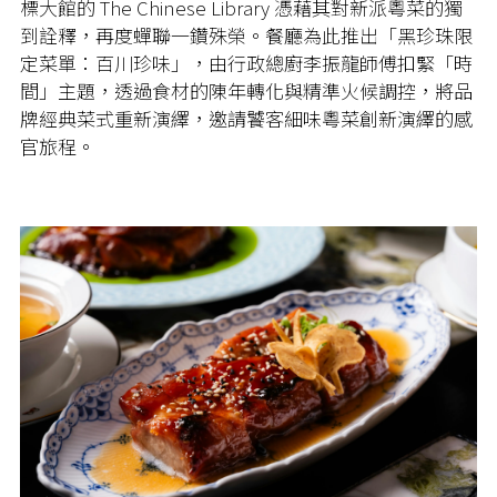
標大館的 The Chinese Library 憑藉其對新派粵菜的獨
到詮釋，再度蟬聯一鑽殊榮。餐廳為此推出「黑珍珠限
定菜單：百川珍味」，由行政總廚李振龍師傅扣緊「時
間」主題，透過食材的陳年轉化與精準火候調控，將品
牌經典菜式重新演繹，邀請饕客細味粵菜創新演繹的感
官旅程。