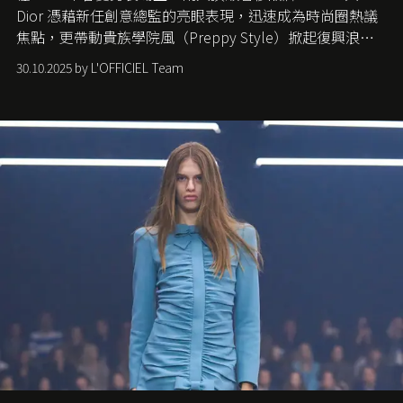
Dior 憑藉新任創意總監的亮眼表現，迅速成為時尚圈熱議
焦點，更帶動貴族學院風（Preppy Style）掀起復興浪
潮，讓這股經典風格再度回到大眾視線。
30.10.2025 by L'OFFICIEL Team