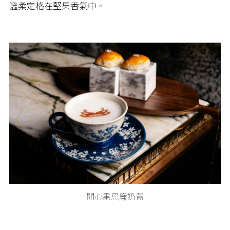
溫柔定格在堅果香氣中。
開心果忌廉奶蓋