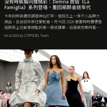
沒有時裝騷同樣精彩：Demna 首個《La
Famiglia》系列登場，重回紙醉金迷年代
今年的時裝週何謂是神仙打架，皆因在上一季不少品牌大
換血，各自迎來新任掌舵者。而今回 2026 春夏時時週便是
這群新上任創意總監的第一張成績單，自是被受期待看他
們如何各顯神通。意大利老牌 Gucci 在過去幾個季度業績
04.10.2025 by L'OFFICIEL Team
難已救回，開雲集團任命成功曾翻轉 Balenciaga 的愛將
Demna Gvasalia 接手，複製過往的成功。當時消息一出集
團市值一日蒸發 30 億美元，大眾擔心走得太前的 Demna
會忽略品牌的美學基礎，最後變成三不像。而從剛剛推出
的首作所造成的話題及關注度，我們便知道 Demna 沒這麼
簡單，一個嶄新的 Gucci 時代已經展開！