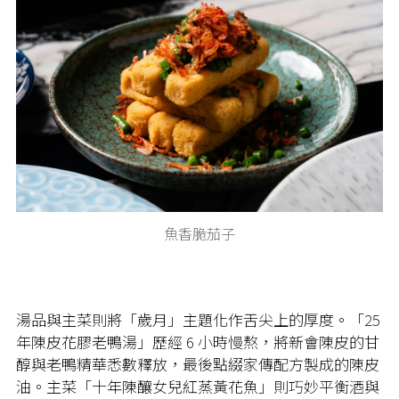
魚香脆茄子
湯品與主菜則將「歲月」主題化作舌尖上的厚度。「25
年陳皮花膠老鴨湯」歷經 6 小時慢熬，將新會陳皮的甘
醇與老鴨精華悉數釋放，最後點綴家傳配方製成的陳皮
油。主菜「十年陳釀女兒紅蒸黃花魚」則巧妙平衡酒與