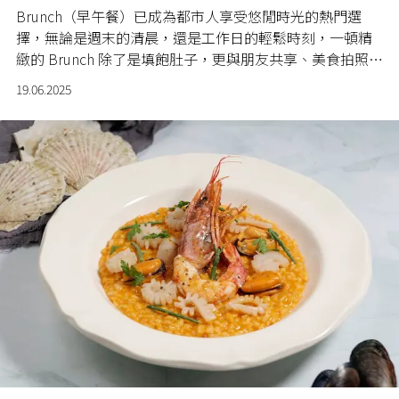
Brunch（早午餐）已成為都市人享受悠閒時光的熱門選
擇，無論是週末的清晨，還是工作日的輕鬆時刻，一頓精
緻的 Brunch 除了是填飽肚子，更與朋友共享、美食拍照留
念的生活儀式。從文青小店到時尚餐廳，從創意料理到經
19.06.2025
典美味，各具特色的 Brunch 目的地成為了社交媒體上炙手
可熱的打卡新寵。無論你是追求視覺與味覺的雙重享受，
還是尋找寧靜角落的心靈慰藉，今次為你精選香港近期 10
間最值得一試的 Brunch 熱點。