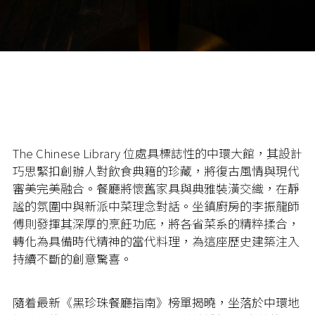
The Chinese Library 位處具標誌性的中環大館，其設計
巧思緊扣創辦人對飲食典籍的珍藏，將復古風情與現代
審美完美融合。餐廳將懷舊家具與典雅裝潢交織，在靜
謐的氛圍中與新派中菜理念對話。坐鎮廚房的李振龍師
傅則發揮其深厚的烹飪功底，將各省菜系的精粹揉合，
轉化為具備時代精神的當代料理，為這座歷史建築注入
持續不斷的創意驚喜。
隨着最新《黑珍珠餐廳指南》榜單揭曉，坐落於中環地