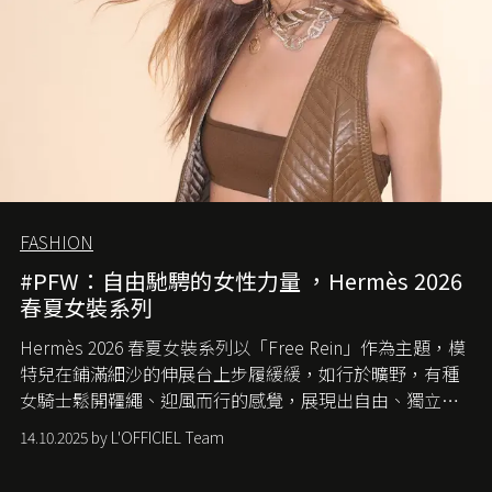
FASHION
#PFW：自由馳騁的女性力量 ，Hermès 2026
春夏女裝系列
Hermès 2026 春夏女裝系列以「Free Rein」作為主題，模
特兒在鋪滿細沙的伸展台上步履緩緩，如行於曠野，有種
女騎士鬆開韁繩、迎風而行的感覺，展現出自由、獨立與
從容的態度。
14.10.2025 by L'OFFICIEL Team