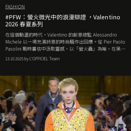
FASHION
#PFW：螢火微光中的浪漫辯證 ，Valentino
2026 春夏系列
在這個動盪的時代，
Valentino
的創意總監
Alessandro
Michele
以一場充滿詩意的時尚騷作出回應。從
Pier Paolo
Pasolini
戰時書信中汲取靈感，以「螢火蟲」為喻，在黑暗
中找尋希望的微光。
13.10.2025 by L'OFFICIEL Team