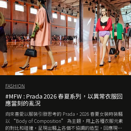
歲月，回顧 2.55 的誕生故事。
FASHION
#MFW : Prada 2026 春夏系列，以異常衣服回
應當刻的亂況
向來喜愛以服裝引發思考的 Prada，2026 春夏女裝時裝騷
以 “Body of Composition” 為主題，用上各種衣服元素
的對比和碰撞，呈現出騷上各個不協調的造型，回應現今