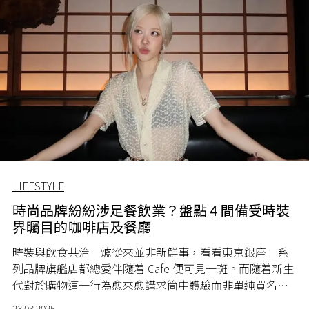
LIFESTYLE
時尚品牌紛紛涉足餐飲業？盤點 4 間備受時裝
界矚目的咖啡店及餐廳
時裝與飲食共治一爐從來並非新鮮事，看看東京銀座一系
列品牌旗艦店都總愛伴隨着 Cafe 便可見一斑。而隨着新生
代對於購物這一行為愈來愈講求箇中體驗而非單純買名
牌，近來時裝與飲食之間的合作可謂已達至登峰造極之
23.03.2025