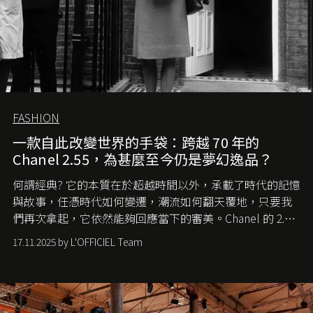
FASHION
一款自此改變世界的手袋：跨越 70 年的
Chanel 2.55，為甚麼至今仍是夢幻逸品？
何謂經典? 它的本質在於超越時間以外，承載了時代的記憶
與故事，任憑時代如何變遷，潮流如何翻天覆地，只要我
們再次拿起，它依然能夠回應當下的審美。Chanel 的 2.55
手袋更是這樣存在，自問世至今，一直有着舉足輕重的地
17.11.2025 by L'OFFICIEL Team
位。如果說每個女生的第一個夢想手袋是 Chanel，那 2.55
就是無可動搖的首選，不論70 年前還是 70 年後，大眾始終
愛它的雋永與優雅。那麼這個手袋是怎麼誕生的呢？又為
甚麼取名叫 2.55 ？今天就由《L'Officiel HK》帶你穿越流金