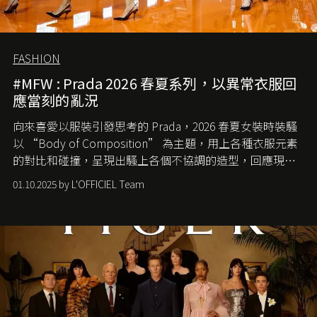
FASHION
#MFW : Prada 2026 春夏系列，以異常衣服回
應當刻的亂況
向來喜愛以服裝引發思考的 Prada，2026 春夏女裝時裝騷
以 “Body of Composition” 為主題，用上各種衣服元素
的對比和碰撞，呈現出騷上各個不協調的造型，回應現今
社會各種資訊、文化超載的現象。
01.10.2025 by L'OFFICIEL Team