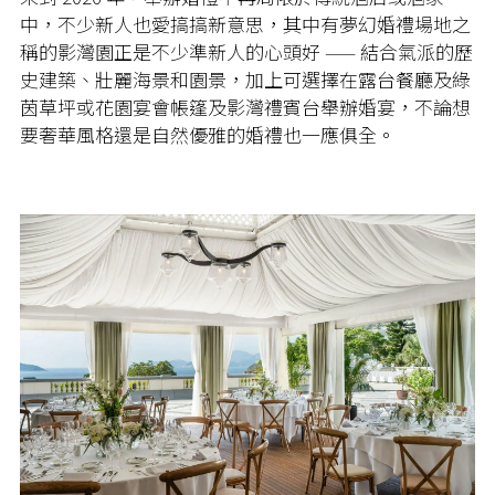
中，不少新人也愛搞搞新意思，其中有夢幻婚禮場地之
稱的影灣園正是不少準新人的心頭好 —— 結合氣派的歷
史建築、壯麗海景和園景，加上可選擇在露台餐廳及綠
茵草坪或花園宴會帳篷及影灣禮賓台舉辦婚宴，不論想
要奢華風格還是自然優雅的婚禮也一應俱全。