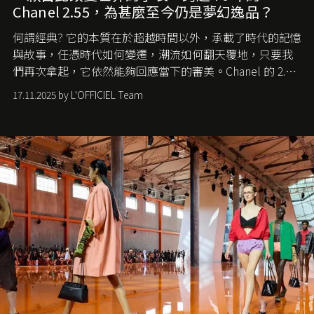
Chanel 2.55，為甚麼至今仍是夢幻逸品？
何謂經典? 它的本質在於超越時間以外，承載了時代的記憶
與故事，任憑時代如何變遷，潮流如何翻天覆地，只要我
們再次拿起，它依然能夠回應當下的審美。Chanel 的 2.55
手袋更是這樣存在，自問世至今，一直有着舉足輕重的地
17.11.2025 by L'OFFICIEL Team
位。如果說每個女生的第一個夢想手袋是 Chanel，那 2.55
就是無可動搖的首選，不論70 年前還是 70 年後，大眾始終
愛它的雋永與優雅。那麼這個手袋是怎麼誕生的呢？又為
甚麼取名叫 2.55 ？今天就由《L'Officiel HK》帶你穿越流金
歲月，回顧 2.55 的誕生故事。