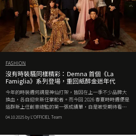
FASHION
沒有時裝騷同樣精彩：Demna 首個《La
Famiglia》系列登場，重回紙醉金迷年代
今年的時裝週何謂是神仙打架，皆因在上一季不少品牌大
換血，各自迎來新任掌舵者。而今回 2026 春夏時時週便是
這群新上任創意總監的第一張成績單，自是被受期待看他
們如何各顯神通。意大利老牌 Gucci 在過去幾個季度業績
04.10.2025 by L'OFFICIEL Team
難已救回，開雲集團任命成功曾翻轉 Balenciaga 的愛將
Demna Gvasalia 接手，複製過往的成功。當時消息一出集
團市值一日蒸發 30 億美元，大眾擔心走得太前的 Demna