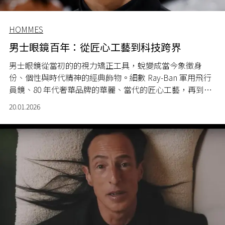
HOMMES
男士眼鏡百年：從匠心工藝到科技跨界
男士眼鏡從當初的的視力矯正工具，蛻變成當今象徵身
份、個性與時代精神的經典飾物。細數 Ray-Ban 軍用飛行
員鏡、80 年代奢華品牌的華麗、當代的匠心工藝，再到近
年的科技與流行文化跨界，男士眼鏡的進化可謂一部微型
20.01.2026
時尚史。