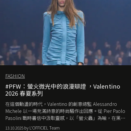
FASHION
#PFW：螢火微光中的浪漫辯證 ，Valentino
2026 春夏系列
在這個動盪的時代，
Valentino
的創意總監
Alessandro
Michele
以一場充滿詩意的時尚騷作出回應。從
Pier Paolo
Pasolini
戰時書信中汲取靈感，以「螢火蟲」為喻，在黑暗
中找尋希望的微光。
13.10.2025 by L'OFFICIEL Team