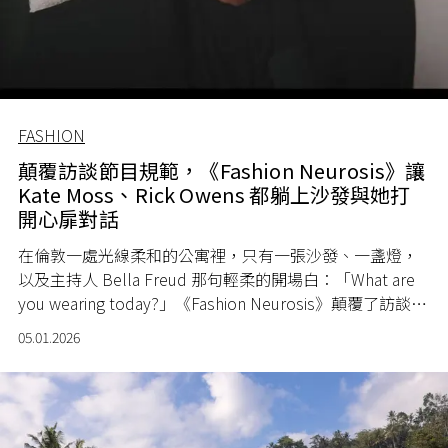
FASHION
顛覆訪談節目規範，《Fashion Neurosis》讓
Kate Moss、Rick Owens 都躺上沙發與她打
開心扉對話
在倫敦一處光線柔和的公寓裡，只有一張沙發、一盞燈，
以及主持人
Bella Freud
那句輕柔的開場白：「What are
you wearing today?」《
Fashion Neurosis
》顛覆了訪談節
目的規則， 邀請各界名人物躺上沙發，從一件衣服、一種
05.01.2026
風格出發，層層剝開至隱藏在穿搭背後的內心世界。