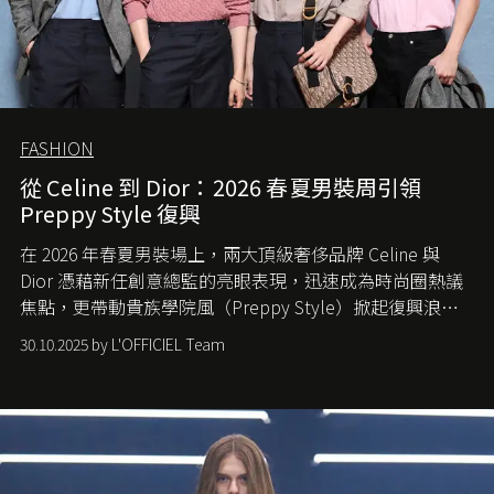
FASHION
從 Celine 到 Dior：2026 春夏男裝周引領
Preppy Style 復興
在 2026 年春夏男裝場上，兩大頂級奢侈品牌 Celine 與
Dior 憑藉新任創意總監的亮眼表現，迅速成為時尚圈熱議
焦點，更帶動貴族學院風（Preppy Style）掀起復興浪
潮，讓這股經典風格再度回到大眾視線。
30.10.2025 by L'OFFICIEL Team