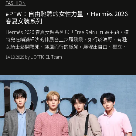
FASHION
#PFW：自由馳騁的女性力量 ，Hermès 2026
春夏女裝系列
Hermès 2026 春夏女裝系列以「Free Rein」作為主題，模
特兒在鋪滿細沙的伸展台上步履緩緩，如行於曠野，有種
女騎士鬆開韁繩、迎風而行的感覺，展現出自由、獨立與
從容的態度。
14.10.2025 by L'OFFICIEL Team