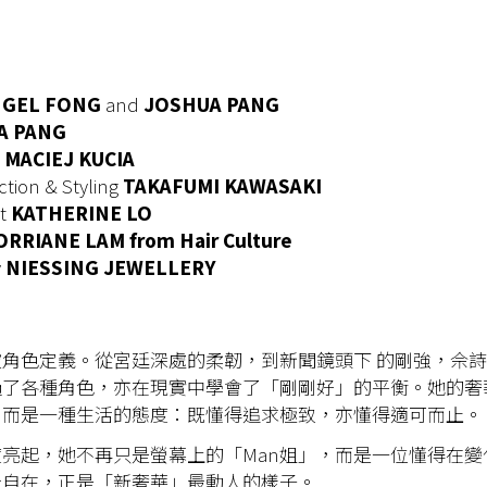
NGEL FONG
and
JOSHUA PANG
A PANG
MACIEJ KUCIA
ction & Styling
TAKAFUMI KAWASAKI
t
KATHERINE LO
RRIANE LAM from Hair Culture
y
NIESSING JEWELLERY
角色定義。從宮廷深處的柔韌，到新聞鏡頭下 的剛強，佘
過了各種角色，亦在現實中學會了「剛剛好」的平衡。她的奢
，而是一種生活的態度：既懂得追求極致，亦懂得適可而止。
亮起，她不再只是螢幕上的「Man姐」，而是一位懂得在變
份自在，正是「新奢華」最動人的樣子。