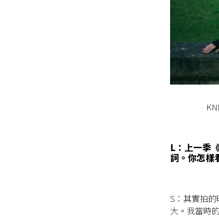
KN
L：上一季
詞。你怎樣
S：其實拍
大。我當時的