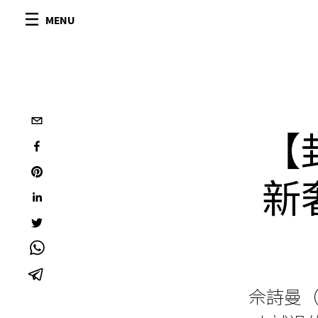
MENU
【
新
佘詩曼（C