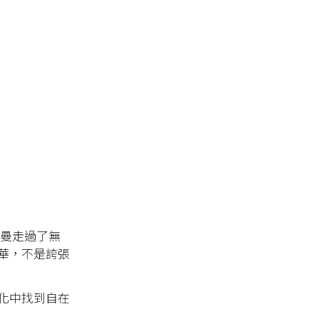
詩曼走過了無
華，不是誇張
化中找到自在