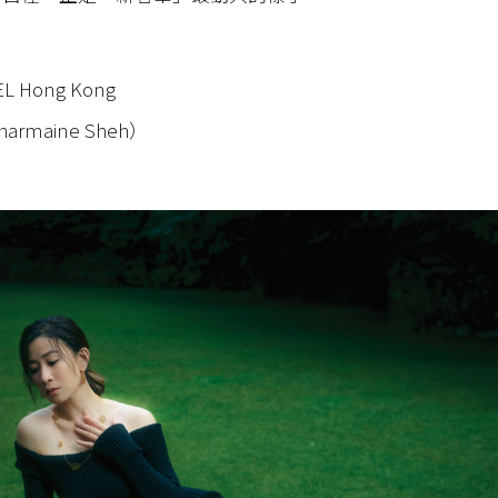
EL Hong Kong
armaine Sheh）