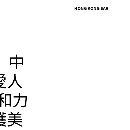
HONG KONG SAR
魔》中
愛人
親和力
穫美