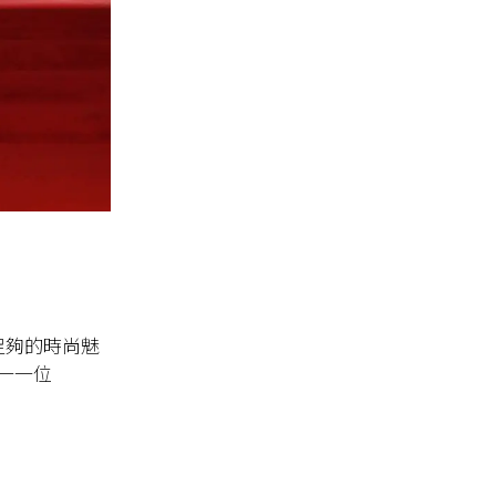
著足夠的時尚魅
唯一一位