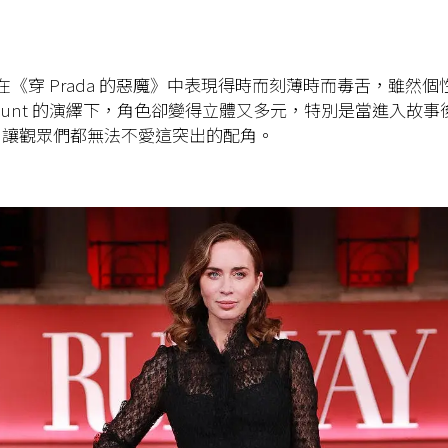
lunt 在《穿 Prada 的惡魔》中表現得時而刻薄時而毒舌，雖然
y Blunt 的演繹下，角色卻變得立體又多元，特別是當進入故
，讓觀眾們都無法不愛這突出的配角。