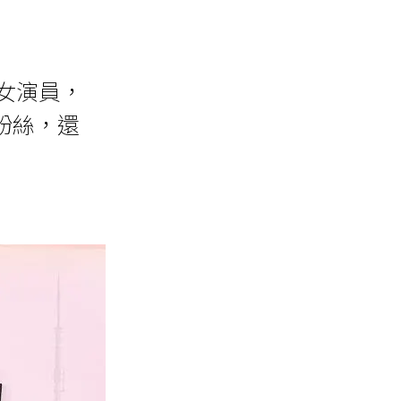
的女演員，
粉絲，還