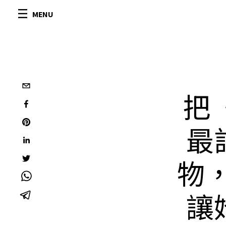
MENU
把《
最
物，
讓