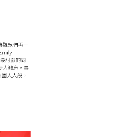
，讓觀眾們再一
ily
上最討厭的同
今令人難忘。事
的英國人人設，