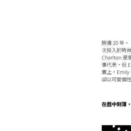
睽違 20 
次投入於時尚圈
Charlt
事代表，但 E
實上，Emi
卻以可愛個
在戲中刻薄