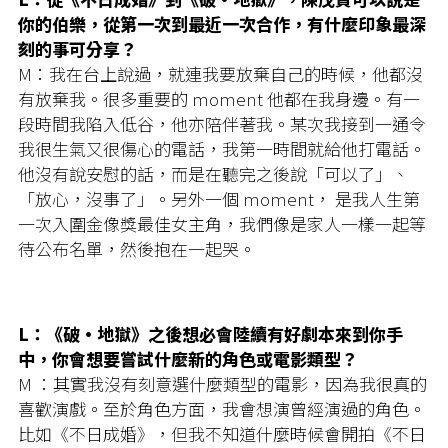
你的伯樂，從第一次到最近一次合作，有什麼印象最深
刻的事可分享？
M：我在台上說過，就連我要放棄自己的時候，他都沒
有放棄我。很多重要的 moment 他都在我身邊。有一
段時間我陷入低谷，他亦陪伴著我。某次我接到一通令
我很生氣又很傷心的電話，我第一時間就給他打電話。
他沒有說安慰的話，而是在聽完之後說「可以了」、
「放心，沒事了」。另外一個 moment， 是我人生第
一次入圍金像獎最佳女主角，我們像是家人一樣一起等
待公布名單，然後抱在一起哭。
L：《破·地獄》之後想必會陸續有好劇本來到你手
中，你會想要嘗試什麼新的角色或電影類型？
M ：其實我沒有刻意選什麼類型的電影，因為我很真的
喜歡演戲。至於角色方面，我會想演曾經演過的角色。
比如《不日成婚》，但我不知道什麼時候會開拍《不日