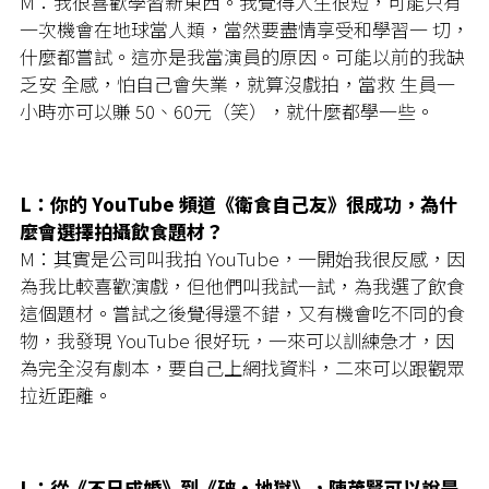
M：我很喜歡學習新東西。我覺得人生很短，可能只有
一次機會在地球當人類，當然要盡情享受和學習一 切，
什麼都嘗試。這亦是我當演員的原因。可能以前的我缺
乏安 全感，怕自己會失業，就算沒戲拍，當救 生員一
小時亦可以賺 50、60元（笑），就什麼都學一些。
L：你的 YouTube 頻道《衛食自己友》很成功，為什
麼會選擇拍攝飲食題材？
M：其實是公司叫我拍 YouTube，一開始我很反感，因
為我比較喜歡演戲，但他們叫我試一試，為我選了飲食
這個題材。嘗試之後覺得還不錯，又有機會吃不同的食
物，我發現 YouTube 很好玩，一來可以訓練急才，因
為完全沒有劇本，要自己上網找資料，二來可以跟觀眾
拉近距離。
L：從《不日成婚》到《破·地獄》，陳茂賢可以說是