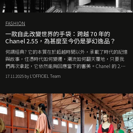
FASHION
一款自此改變世界的手袋：跨越 70 年的
Chanel 2.55，為甚麼至今仍是夢幻逸品？
何謂經典? 它的本質在於超越時間以外，承載了時代的記憶
與故事，任憑時代如何變遷，潮流如何翻天覆地，只要我
們再次拿起，它依然能夠回應當下的審美。Chanel 的 2.55
手袋更是這樣存在，自問世至今，一直有着舉足輕重的地
17.11.2025 by L'OFFICIEL Team
位。如果說每個女生的第一個夢想手袋是 Chanel，那 2.55
就是無可動搖的首選，不論70 年前還是 70 年後，大眾始終
愛它的雋永與優雅。那麼這個手袋是怎麼誕生的呢？又為
甚麼取名叫 2.55 ？今天就由《L'Officiel HK》帶你穿越流金
歲月，回顧 2.55 的誕生故事。