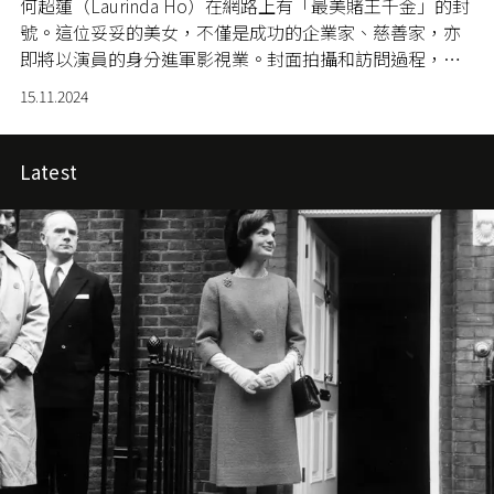
何超蓮（Laurinda Ho）在網路上有「最美賭王千金」的封
號。這位妥妥的美女，不僅是成功的企業家、慈善家，亦
即將以演員的身分進軍影視業。封面拍攝和訪問過程，也
讓我們驚訝，她的平易近人，還有對生活的熱愛。
15.11.2024
Latest