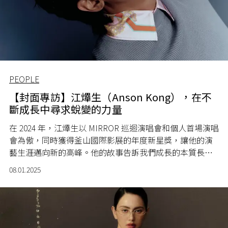
PEOPLE
【封面專訪】江𤒹生（Anson Kong），在不
斷成長中尋求蛻變的力量
在 2024 年，江𤒹生以 MIRROR 巡迴演唱會和個人首場演唱
會為傲，同時獲得釜山國際影展的年度新星獎，讓他的演
藝生涯邁向新的高峰。他的故事告訴我們成長的本質長不
僅來自外界的認可，更源於內心的平靜與穩定。無論面對
08.01.2025
外界的聲音還是內心的掙扎，他始終堅持做最好的自己，
迎接每天的新挑戰。