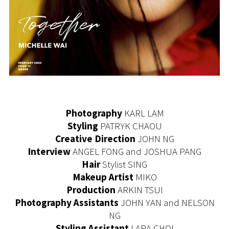
Photography
KARL LAM
Styling
PATRYK CHAOU
Creative Direction
JOHN NG
Interview
ANGEL FONG and JOSHUA PANG
Hair
Stylist SING
Makeup Artist
MIKO
Production
ARKIN TSUI
Photography Assistants
JOHN YAN and NELSON
NG
Styling Assistant
LARA CHOI