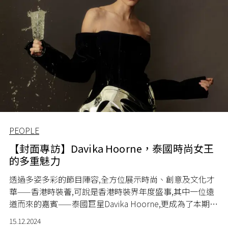
PEOPLE
【封面專訪】Davika Hoorne，泰國時尚女王
的多重魅力
透過多姿多彩的節目陣容,全方位展示時尚、創意及文化才
華——香港時裝薈,可說是香港時裝界年度盛事,其中一位遠
道而來的嘉賓——泰國巨星Davika Hoorne,更成為了本期的
封面人物。
15.12.2024