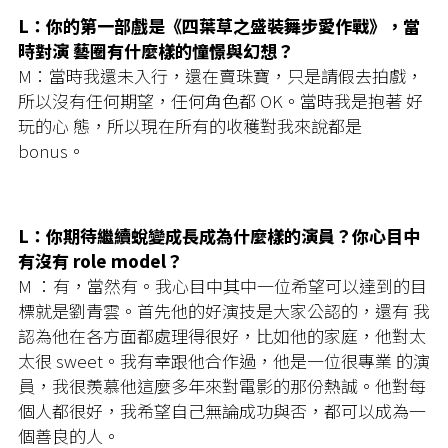
L：你的第一部戲是《四葉草之盛裝舞步愛作戰》，當
時對演 藝圈有什麼樣的憧憬與幻想？
M：當時我還未入行，還在賣珠寶，只是請假去拍戲，
所以沒有任何期望，任何角色都 OK。當時我是抱著 好
玩的心 態，所以現在所有的收穫對我來說都是
bonus。
L：你期待繼續蛻變成長成為什麼樣的演員？你心目中
有沒有 role model？
M ：有，當然有。我心目中其中一位希望可以達到的目
標就是劉青雲。首先他的好演技是大家公認的，還有 我
認為他在各方面都處理得很好，比如他的家庭，他對太
太很 sweet。我有幸跟他合作過，他是一位很專業 的演
員，我很羨慕他這麼多年來對電影的那份熱誠。他對每
個人都很好，我希望自己無論成功與否，都可以成為一
個善良的人。