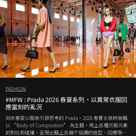
歲月，回顧 2.55 的誕生故事。
FASHION
#MFW : Prada 2026 春夏系列，以異常衣服回
應當刻的亂況
向來喜愛以服裝引發思考的 Prada，2026 春夏女裝時裝騷
以 “Body of Composition” 為主題，用上各種衣服元素
的對比和碰撞，呈現出騷上各個不協調的造型，回應現今