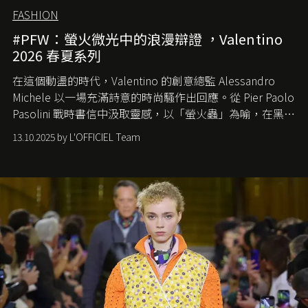
FASHION
#PFW：螢火微光中的浪漫辯證 ，Valentino
2026 春夏系列
在這個動盪的時代，
Valentino
的創意總監
Alessandro
Michele
以一場充滿詩意的時尚騷作出回應。從
Pier Paolo
Pasolini
戰時書信中汲取靈感，以「螢火蟲」為喻，在黑暗
中找尋希望的微光。
13.10.2025 by L'OFFICIEL Team