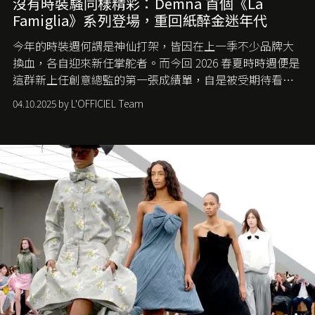
沒有時裝騷同樣精彩：Demna 首個《La
Famiglia》系列登場，重回紙醉金迷年代
今年的時裝週何謂是神仙打架，皆因在上一季不少品牌大
換血，各自迎來新任掌舵者。而今回 2026 春夏時時週便是
這群新上任創意總監的第一張成績單，自是被受期待看他
們如何各顯神通。意大利老牌 Gucci 在過去幾個季度業績
04.10.2025 by L'OFFICIEL Team
難已救回，開雲集團任命成功曾翻轉 Balenciaga 的愛將
Demna Gvasalia 接手，複製過往的成功。當時消息一出集
團市值一日蒸發 30 億美元，大眾擔心走得太前的 Demna
會忽略品牌的美學基礎，最後變成三不像。而從剛剛推出
的首作所造成的話題及關注度，我們便知道 Demna 沒這麼
簡單，一個嶄新的 Gucci 時代已經展開！