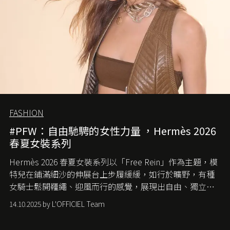
FASHION
#PFW：自由馳騁的女性力量 ，Hermès 2026
春夏女裝系列
Hermès 2026 春夏女裝系列以「Free Rein」作為主題，模
特兒在鋪滿細沙的伸展台上步履緩緩，如行於曠野，有種
女騎士鬆開韁繩、迎風而行的感覺，展現出自由、獨立與
從容的態度。
14.10.2025 by L'OFFICIEL Team