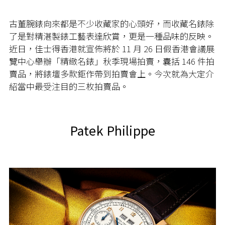
古董腕錶向來都是不少收藏家的心頭好，而收藏名錶除
了是對精湛製錶工藝表達欣賞，更是一種品味的反映。
近日，佳士得香港就宣佈將於 11 月 26 日假香港會議展
覽中心舉辦「精緻名錶」秋季現場拍賣，囊括 146 件拍
賣品，將錶壇多款鉅作帶到拍賣會上。今次就為大定介
紹當中最受注目的三枚拍賣品。
Patek Philippe