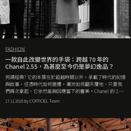
FASHION
一款自此改變世界的手袋：跨越 70 年的
Chanel 2.55，為甚麼至今仍是夢幻逸品？
何謂經典? 它的本質在於超越時間以外，承載了時代的記憶
與故事，任憑時代如何變遷，潮流如何翻天覆地，只要我
們再次拿起，它依然能夠回應當下的審美。Chanel 的 2.55
手袋更是這樣存在，自問世至今，一直有着舉足輕重的地
17.11.2025 by L'OFFICIEL Team
位。如果說每個女生的第一個夢想手袋是 Chanel，那 2.55
就是無可動搖的首選，不論70 年前還是 70 年後，大眾始終
愛它的雋永與優雅。那麼這個手袋是怎麼誕生的呢？又為
甚麼取名叫 2.55 ？今天就由《L'Officiel HK》帶你穿越流金