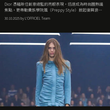
Dior 憑藉新任創意總監的亮眼表現，迅速成為時尚圈熱議
焦點，更帶動貴族學院風（Preppy Style）掀起復興浪
潮，讓這股經典風格再度回到大眾視線。
30.10.2025 by L'OFFICIEL Team