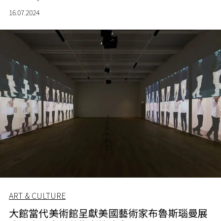
合建築與時尚美學，向貝聿銘的建築成就致敬。
16.07.2024
ART & CULTURE
大館當代美術館呈獻美國藝術家布魯斯瑙曼展