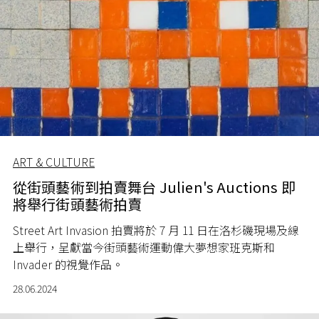
ART & CULTURE
從街頭藝術到拍賣舞台 Julien's Auctions 即
將舉行街頭藝術拍賣
Street Art Invasion
拍賣將於
7
月
11
日在洛杉磯現場及線
上舉行，呈獻當今街頭藝術運動偉大夢想家班克斯和
Invader
的視覺作品。
28.06.2024