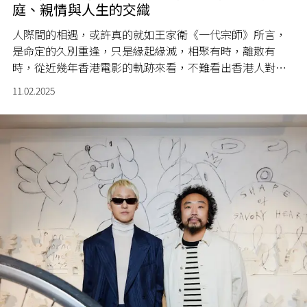
庭、親情與人生的交織
人際間的相遇，或許真的就如王家衛《一代宗師》所言，
是命定的久別重逢，只是緣起緣滅，相聚有時，離散有
時，從近幾年香港電影的軌跡來看，不難看出香港人對生
離死別的無奈和無力。家庭的缺陷和移民的衝擊或許令人
11.02.2025
黯然，但唏噓過後，大家總能繼續前行，走出低谷。是留
下，還是離開，或許已不再重要。