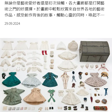
無論你是藝術愛好者還是初次接觸，各大畫廊都是打開藝
術之門的好選擇。於畫廊中輕鬆欣賞來自世界各地的藝術
作品，感受創作背後的故事，觸動心靈的同時，喚起不同
的情感。這3間本地城中熱門畫廊，定能讓大家輕鬆看盡世
29.09.2024
界藝術的多樣性與魅力。