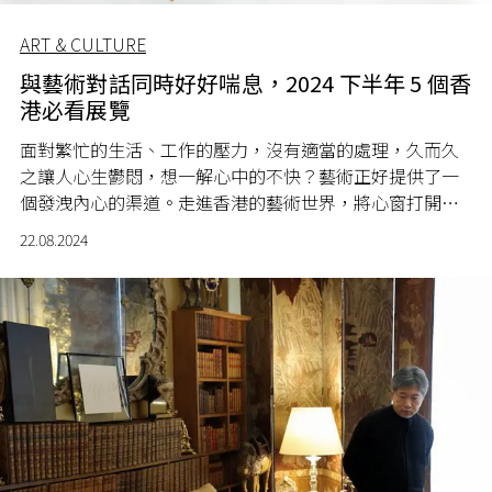
ART & CULTURE
與藝術對話同時好好喘息，2024 下半年 5 個香
港必看展覽
面對繁忙的生活、工作的壓力，沒有適當的處理，久而久
之讓人心生鬱悶，想一解心中的不快？藝術正好提供了一
個發洩內心的渠道。走進香港的藝術世界，將心窗打開，
好讓自己窺探不同的文化與情感。2024 年下半年，5 個值
22.08.2024
得置身其中的展覽，帶你體驗藝術魅力的同時，更是自己
一個喘息的好機會。