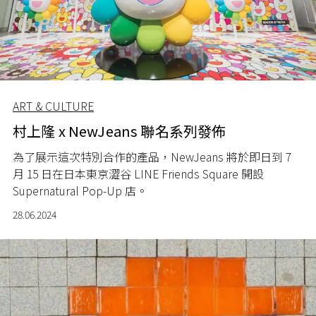
ART & CULTURE
村上隆 x NewJeans 聯名系列發佈
為了展示這次特別合作的產品，
NewJeans
將於即日到
7
月
15
日在日本東京澀谷
LINE Friends Square
開設
Supernatural Pop-Up
店。
28.06.2024