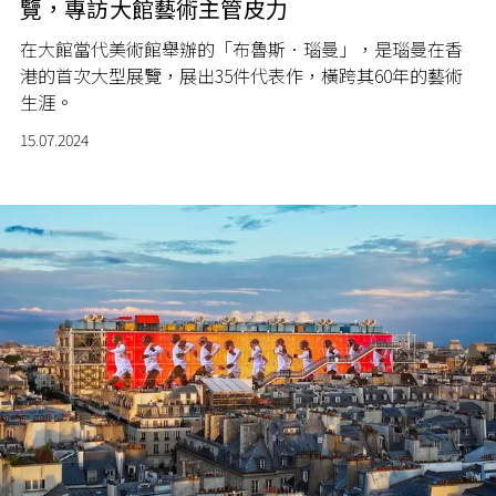
覽，專訪大館藝術主管皮力
在大館當代美術館舉辦的「布魯斯．瑙曼」，是瑙曼在香
港的首次大型展覽，展出
35
件代表作，橫跨其
60
年的藝術
生涯。
15.07.2024