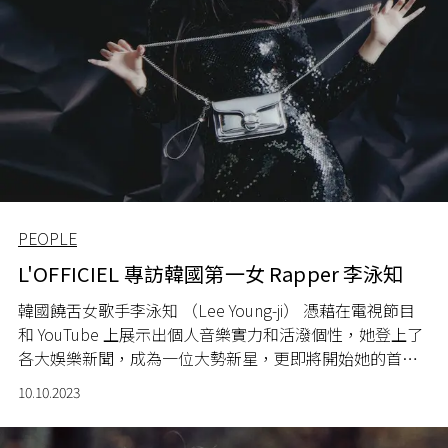
PEOPLE
L'OFFICIEL 專訪韓國第一女 Rapper 李泳知
韓國饒舌女歌手李泳知 （Lee Young-ji） 憑藉在電視節目
和 YouTube 上展示出個人音樂實力和活潑個性，她登上了
各大娛樂新聞，成為一位
大勢
新星，更即將開始她的首次
亞洲巡演。
10.10.2023