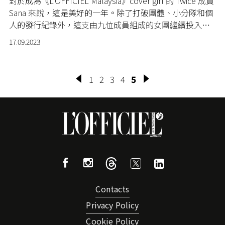
對於成為《L'OFFICIEL Malaysia》cover girl 的 Twice 成員
Sana 來說，這是美好的一年。除了打破團體、小分隊和個
人的發行紀錄外，這支由九位成員組成的女團繼續投入她
們的 Ready To Be 世界巡迴演唱會，一站站地征服全世
17.09.2023
界。
1
2
3
4
5
Contacts
Privacy Policy
Cookie Policy