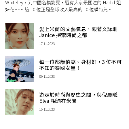
Whiteley，到中國名模劉雯，還有大家最關注的 Hadid 姐
妹花⋯⋯ 這 10 位正是全球收入最高的 10 位模特兒。
愛上米蘭的文藝氣息，跟著文詠珊
Janice 探索時尚之都
17.11.2023
每一位都顏值高、身材好，3 位不可
不知的泰國女星！
09.11.2023
遊走於時尚與歷史之間，與倪晨曦
Elva 相遇在米蘭
15.11.2023