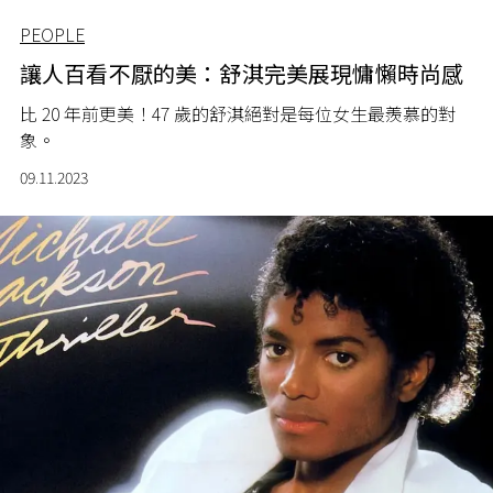
PEOPLE
讓人百看不厭的美：舒淇完美展現慵懶時尚感
比 20 年前更美！47 歲的舒淇絕對是每位女生最羨慕的對
象。
09.11.2023